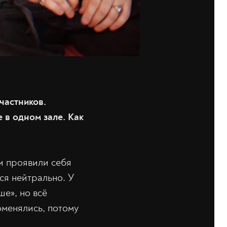
частников.
 в одном зале. Как
ки проявили себя
сся нейтрально. У
е», но всё
оменялись, потому