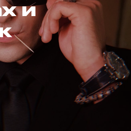
х и
к