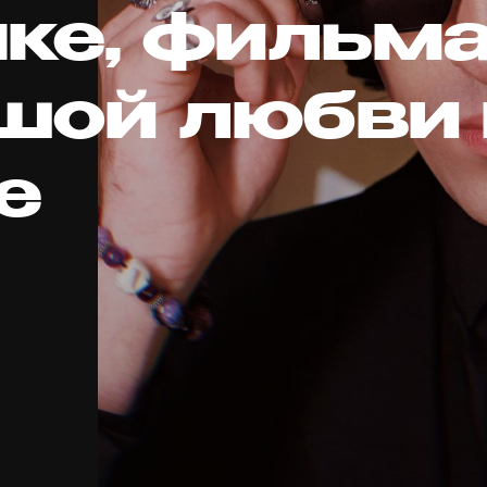
ке, фильма
шой любви 
е