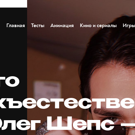
Главная
Тесты
Анимация
Кино и сериалы
Игр
го
хъестестве
Олег Шепс 