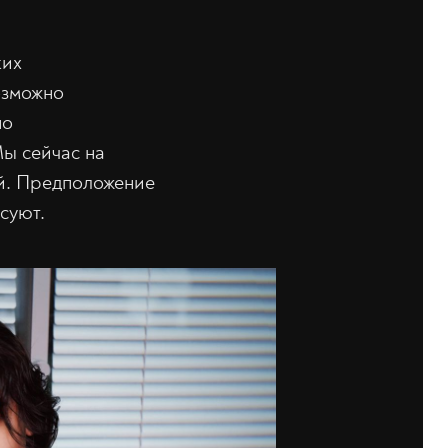
ких
озможно
но
Мы сейчас на
ой. Предположение
суют.