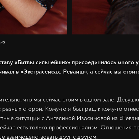
диа
оставу «Битвы сильнейших» присоединилось много у
ивал в «Экстрасенсах. Реванш», а сейчас вы стоите
ительно, что мы сейчас стоим в одном зале. Девуш
с разных сторон. Кому-то я был рад, к кому-то отнё
тные ситуации с Ангелиной Изосимовой на «Реванш
Сейчас есть только профессионализм. Отношения п
ше взаимодействовать друг с другом.