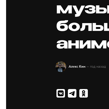
музы
боль
аним
— год назад
Алекс Ким