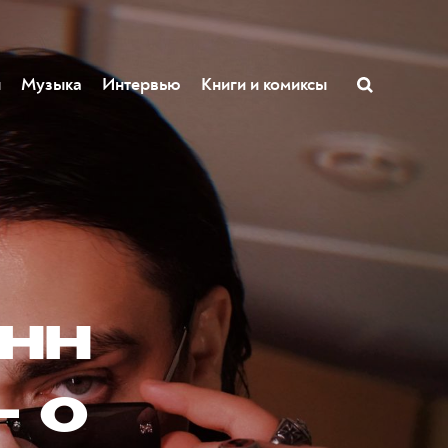
ы
Музыка
Интервью
Книги и комиксы
нн
— о