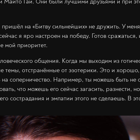
и Майто Гай. Они были лучшими друзьями и при э
о пришёл на «Битву сильнейших» не дружить. У меня
сейчас я яро настроен на победу. Готов сражаться,
не мой приоритет.
еловеческого общения. Когда мы выходим из готиче
е темы, отстранённые от эзотерики. Это и хорошо,
ь на соперничество. Например, ты можешь быть не с
овать, что можешь его сейчас загасить, разнести, н
его сострадания и эмпатии этого не сделаешь. В эт