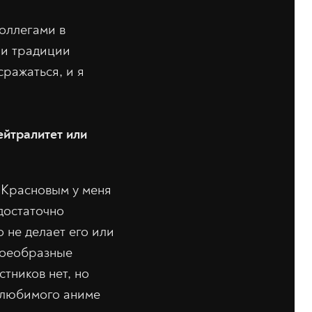
оллегами в
 и традиции
ражаться, и я
ейтралитет или
 Красновым у меня
достаточно
о не делает его или
воеобразные
тников нет, но
о любимого аниме