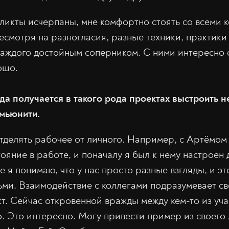
икты исчерпаны, мне комфортно стоять со всеми к
Несмотря на разногласия, разные техники, практики
каждого достойным соперником. С ними интересно с
ошо.
гда получается в такого рода проектах выстроить н
мьюнити.
тделять рабочее от личного. Например, с Артёмом
ояние в работе, и поначалу я был к нему настроен 
е я понимаю, что у нас просто разные взгляды, и эт
ми. Взаимодействие с коллегами подразумевает с
т. Сейчас откровенной вражды между кем-то из учас
о. Это интересно. Могу привести пример из своег