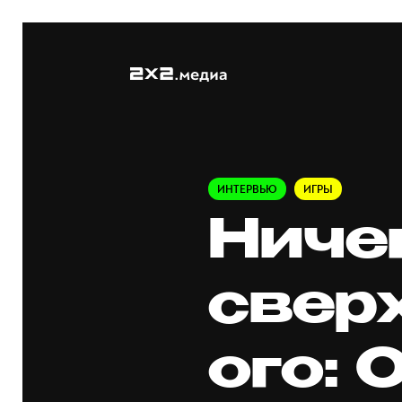
ИНТЕРВЬЮ
ИГРЫ
Ниче
свер
ого: 