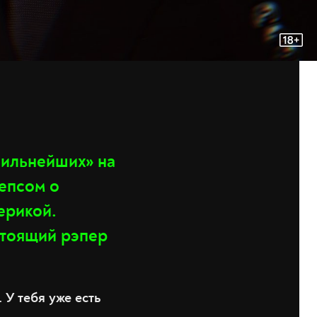
сильнейших» на
епсом о
терикой.
астоящий рэпер
 У тебя уже есть