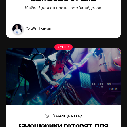
Майкл Джексон против зомби-айдолов.
Семён Трясин
АФИША
3 месяца назад
Смешарики готовят для