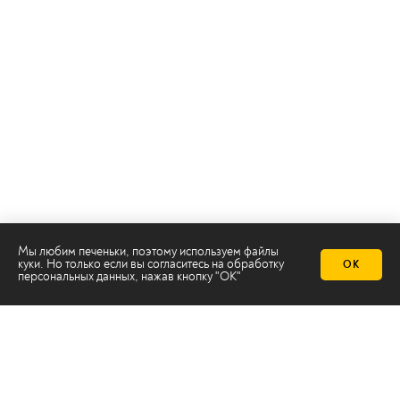
Мы любим печеньки, поэтому используем файлы
куки. Но только если вы согласитесь на
обработку
ОК
персональных данных
, нажав кнопку "ОК"
Телеканал 2х2
Онлайн-эфир
Все авторы