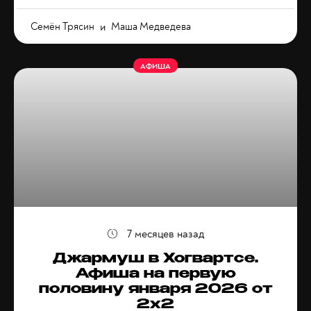
Семён Трясин
и
Маша Медведева
АФИША
7 месяцев назад
Джармуш в Хогвартсе.
Афиша на первую
половину января 2026 от
2x2