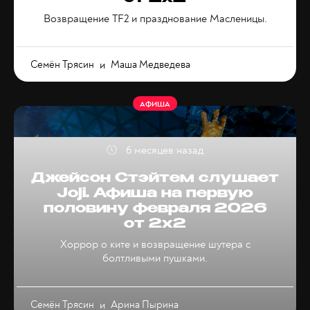
Возвращение TF2 и празднование Масленицы.
Семён Трясин
и
Маша Медведева
АФИША
6 месяцев назад
Джейсон Стэйтем слушает
Joji. Афиша на первую
половину февраля 2026
от 2x2
Хоррор о ките и возвращение шутера с
болтливыми пушками.
Семён Трясин
и
Арина Пырина