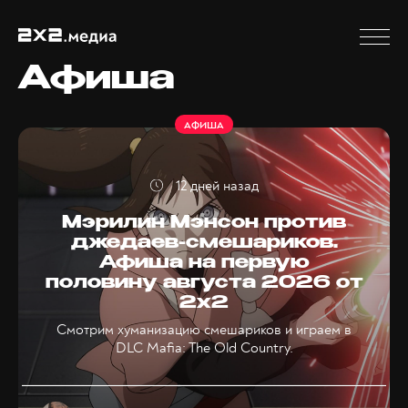
Афиша
АФИША
12 дней назад
Мэрилин Мэнсон против
джедаев-смешариков.
Афиша на первую
половину августа 2026 от
2x2
Смотрим хуманизацию смешариков и играем в
DLC Mafia: The Old Country.