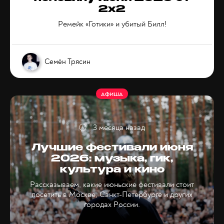
2x2
Ремейк «Готики» и убитый Билл!
Семён Трясин
АФИША
3 месяца назад
Лучшие фестивали июня
2026: музыка, гик,
культура и кино
Рассказываем, какие июньские фестивали стоит
посетить в Москве, Санкт-Петербурге и других
городах России.