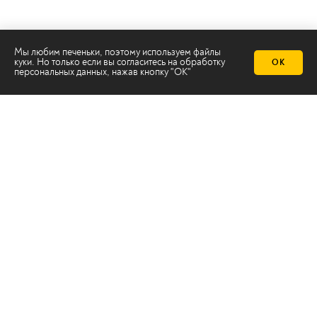
Мы любим печеньки, поэтому используем файлы
куки. Но только если вы согласитесь на
обработку
ОК
персональных данных
, нажав кнопку "ОК"
Телеканал 2х2
Онлайн-эфир
Все авторы
Все темы
© ООО «ТРК «2Х2», 2026
Правовая информация
Политика конфиденциальности