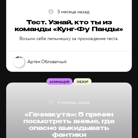
3 месяца назад
Тест. Узнай, кто ты из
команды «Кунг-Фу Панды»
Возьми себе пельмешку за прохождение теста.
Артём Обловатный
АНИМАЦИЯ
ОБЗОР
4 месяца назад
«Гачиакута»: 5 причин
посмотреть аниме, где
опасно выкидывать
фантики