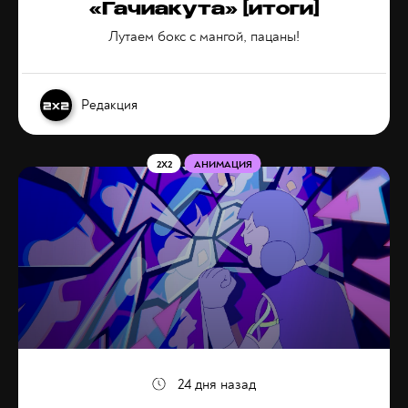
«Гачиакута» [итоги]
Лутаем бокс с мангой, пацаны!
Редакция
2X2
АНИМАЦИЯ
24 дня назад