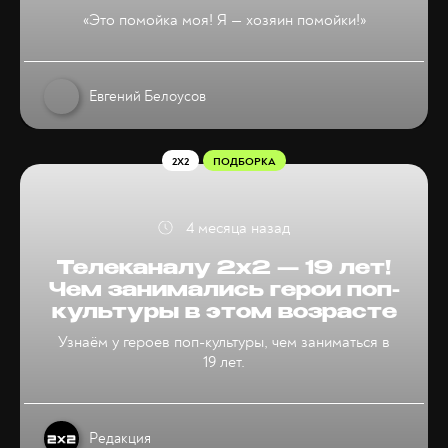
«Это помойка моя! Я — хозяин помойки!»
Евгений Белоусов
2X2
ПОДБОРКА
4 месяца назад
Телеканалу 2х2 — 19 лет!
Чем занимались герои поп-
культуры в этом возрасте
Узнаём у героев поп-культуры, чем заниматься в
19 лет.
Редакция