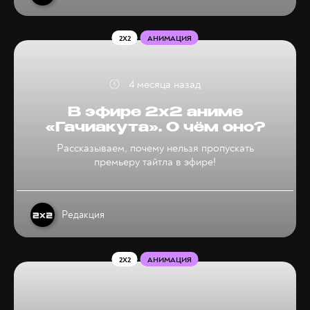
2X2
АНИМАЦИЯ
4 месяца назад
В эфире 2х2 аниме
«Гачиакута». О чём оно?
Рассказываем, почему нельзя пропускать
премьеру тайтла в эфире!
Редакция
2X2
АНИМАЦИЯ