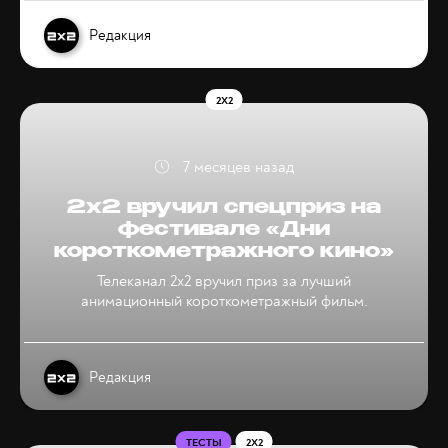
Редакция
2X2
7 месяцев назад
2х2 вручил спецприз на
фестивале «Дни
короткометражного кино»
Телеканал 2х2 вручил приз за лучший
анимационный короткометражный фильм.
Редакция
ТЕСТЫ
2X2