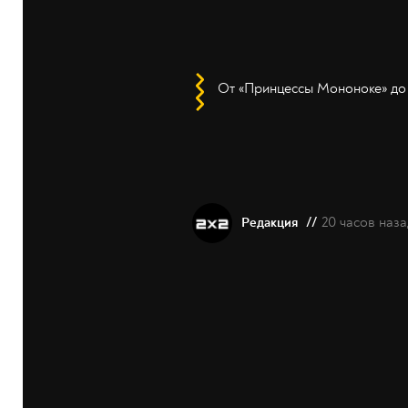
От «Принцессы Мононоке» до 
//
20 часов наза
Редакция