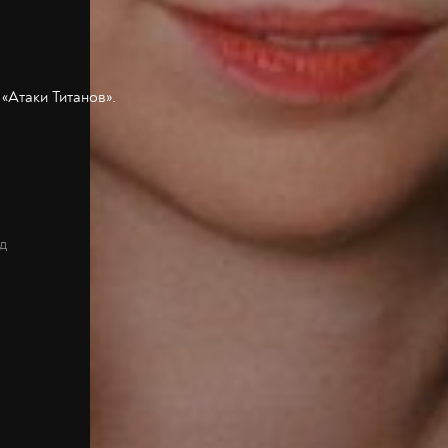
«Атаки Титанов».
д