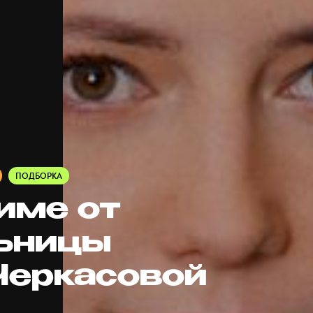
ПОДБОРКА
име от
ьницы
Черкасовой