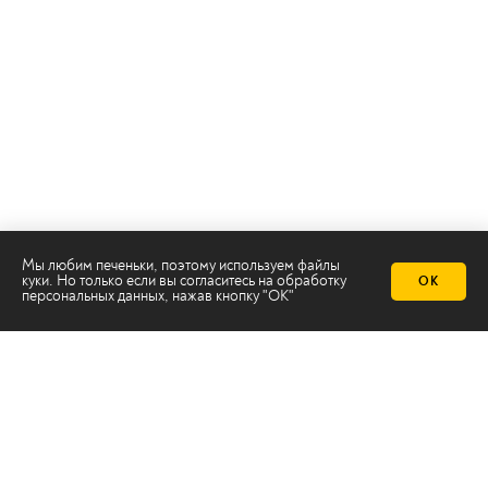
Мы любим печеньки, поэтому используем файлы
куки. Но только если вы согласитесь на
обработку
ОК
Телеканал 2х2
персональных данных
, нажав кнопку "ОК"
Онлайн-эфир
Все авторы
Все темы