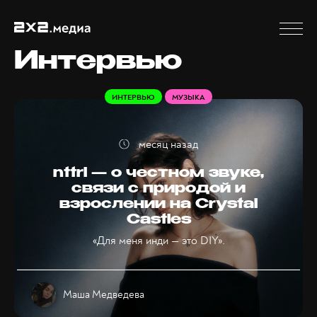
Интервью
ИНТЕРВЬЮ
МУЗЫКА
месяц назад
nttrl — о честном звуке,
связи с природой и
взрослении на Crystal
Castles
«Для меня инди — это DIY».
Маша Медведева