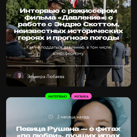
Интервью с режиссёром
фильма «Давление»: о
работе с Эндрю Скоттом,
неизвестных исторических
героях и прогнозе погоды
Как не поддаться давлению, в том числе
атмосферному.
Эльмира Любаева
ИНТЕРВЬЮ
МУЗЫКА
2 месяца назад
Певица Рушана — о фитах
«по любви», лучших играх