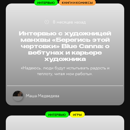
ИНТЕРВЬЮ
КНИГИ И КОМИКСЫ
8 месяцев назад
Интервью с художницей
манхвы «Берегись этой
чертовки» Blue Canna: о
вебтунах и карьере
художника
«Надеюсь, люди будут испытывать радость и
теплоту, читая мои работы».
Маша Медведева
ИНТЕРВЬЮ
ИГРЫ