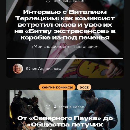
4 месяца назад
Интервью с Виталием
Терлецким: как комиксист
встретил ёкаев и увёз их
на «Битву экстрасенсов» в
коробке из-под печенья
«Мои способности — настоящие».
Юлия Андрианова
КНИГИ И КОМИКСЫ
ЭССЕ
4 месяца назад
От «Северного Паука» до
«Общества летучих