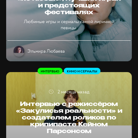
и предстоящих
фестивалях
Любимые игры и сериалы самой лиричной
певицы.
Эльмира Любаева
ИНТЕРВЬЮ
КИНО И СЕРИАЛЫ
2 месяца назад
Интервью с режиссёром
«Закулисья реальности» и
создателем роликов по
крипипасте Кейном
Парсонсом