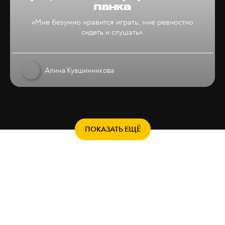
панка
«Мне безумно нравится играть, мне ревностно
сидеть и слушать».
Алина Кувшинникова
ПОКАЗАТЬ ЕЩЁ