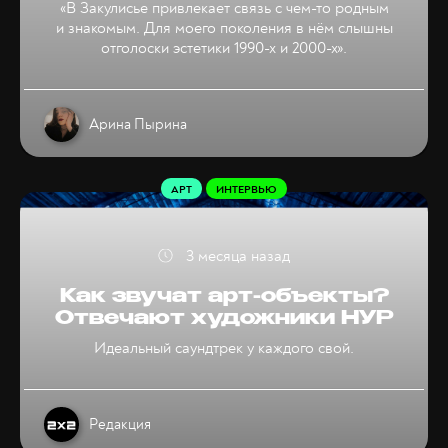
«В Закулисье привлекает связь с чем-то родным
и знакомым. Для моего поколения в нём слышны
отголоски эстетики 1990-х и 2000-х».
Арина Пырина
АРТ
ИНТЕРВЬЮ
3 месяца назад
Как звучат арт-объекты?
Отвечают художники НУР
Идеальный саундтрек у каждого свой.
Редакция