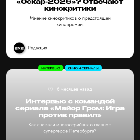
«Оскар-2026»? Отвечают
кинокритики
Мнение кинокритиков о предстоящей
кинопремии.
Редакция
ИНТЕРВЬЮ
КИНО И СЕРИАЛЫ
6 месяцев назад
Интервью с командой
сериала «Майор Гром: Игра
против правил»
Как снимали многосерийник о главном
супергерое Петербурга?