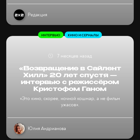
Редакция
ИНТЕРВЬЮ
КИНО И СЕРИАЛЫ
7 месяцев назад
«Возвращение в Сайлент
Хилл» 20 лет спустя —
интервью с режиссёром
Кристофом Ганом
«Это кино, скорее, ночной кошмар, а не фильм
ужасов».
Юлия Андрианова