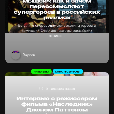
мышей»: как и зачем
переосмысляют
супергероев в российских
реалиях
Есть ли «непереводимые» архетипы героев в
комиксах? Отвечают авторы российских
комиксов.
Варков
ИНТЕРВЬЮ
КИНО И СЕРИАЛЫ
5 месяцев назад
Интервью с режиссёром
фильма «Наследник»
Джоном Паттоном