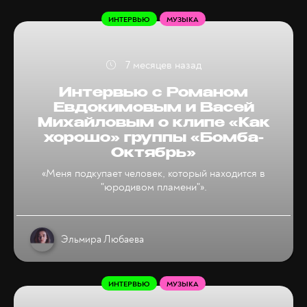
ИНТЕРВЬЮ
МУЗЫКА
7 месяцев назад
Интервью с Романом
Евдокимовым и Васей
Михайловым о клипе «Как
хорошо» группы «Бомба-
Октябрь»
«Меня подкупает человек, который находится в
"юродивом пламени"».
Эльмира Любаева
ИНТЕРВЬЮ
МУЗЫКА