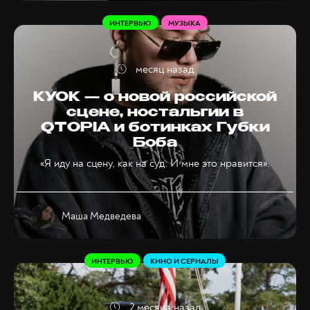
ИНТЕРВЬЮ
МУЗЫКА
месяц назад
КУОК — о новой российской
сцене, ностальгии в
QTOPIA и ботинках Губки
Боба
«Я иду на сцену, как на суд. И мне это нравится».
Маша Медведева
ИНТЕРВЬЮ
КИНО И СЕРИАЛЫ
2 месяца назад