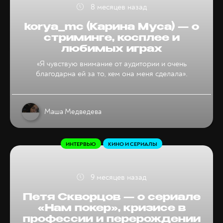
8 месяцев назад
korya_mc (Карина Муса) — о
стриминге, косплее и
любимых играх
«Я чувствую внимание от аудитории и очень
благодарна ей за то, кем она меня сделала».
Маша Медведева
ИНТЕРВЬЮ
КИНО И СЕРИАЛЫ
9 месяцев назад
Петя Скворцов — о сериале
«Нам покер», кризисе в
профессии и перерождении