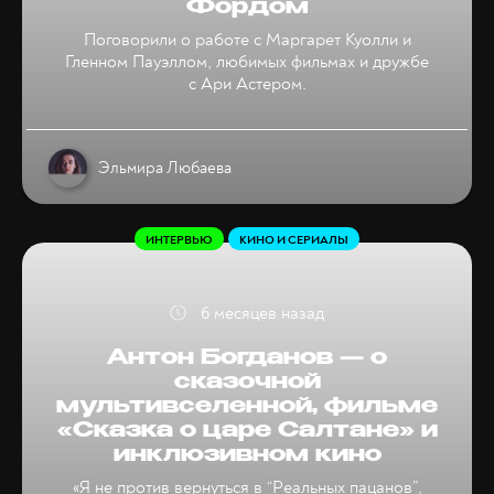
Фордом
Поговорили о работе с Маргарет Куолли и
Гленном Пауэллом, любимых фильмах и дружбе
с Ари Астером.
Эльмира Любаева
ИНТЕРВЬЮ
КИНО И СЕРИАЛЫ
6 месяцев назад
Антон Богданов — о
сказочной
мультивселенной, фильме
«Сказка о царе Салтане» и
инклюзивном кино
«Я не против вернуться в “Реальных пацанов”,