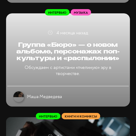
ИНТЕРВЬЮ
МУЗЫКА
4 месяца назад
Группа «Бюро» — о новом
альбоме, персонажах поп-
культуры и «распылении»
Обсуждаем с артистами «пчелиную» эру в
творчестве.
Маша Медведева
ИНТЕРВЬЮ
КНИГИ И КОМИКСЫ