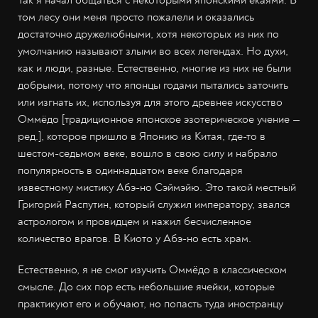
Так я начал общаться с некоторыми японскими ёкаями. В
том лесу они меня просто пожалели и оказались
достаточно дружелюбными, хотя некоторых из них по
умолчанию называют злыми во всех легендах. Но духи,
как и люди, разные. Естественно, многие из них не были
добрыми, потому что японцы годами пытались заточить
или изгнать их, используя для этого древнее искусство
Оммёдо [традиционное японское эзотерическое учение —
ред.], которое пришло в Японию из Китая, где-то в
шестом-седьмом веке, вошло в свою силу и набрало
популярность в одиннадцатом веке благодаря
известному мистику Абэ-но Сэймэйю. Это такой местный
Григорий Распутин, который служил императору, звался
астрологом и провидцем и нажил бесчисленное
количество врагов. В Киото у Абэ-но есть храм.
Естественно, я не смог изучить Оммёдо в классическом
смысле. До сих пор есть небольшие ячейки, которые
практикуют его и обучают, но попасть туда иностранцу