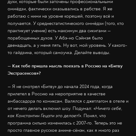
духи, которые были заточены профессиональными
оммёдзи, фактически оказывались в рабстве. Я же
работаю с ними на уровне корешей, поэтому всё и
получается. У среднестатистического оммёдзи (того, кто
практикует учение) есть максимум два сикигами —
порабощенных духов. У Абэ-но Сэймэя было
двенадцать, а у меня пять. Ну вот, мой уровень. У какого-
то гайдзина, который самоучка. Делайте выводы.
— Как тебе пришла мысль поехать в Россию на «Битву
Экстрасенсов»?
— Я не смотрел «Битву» до начала 2024 года, когда
прилетел в Россию на мероприятие в качестве
амбассадора по комиксам. Валялся с джетлагом в отеле и
от нечего делать включил шоу. Подумал:
«Ничего себе,
как Константин Гецати это делает!»
. Понял, что
программа сильно изменилась с 2007-го. Теперь это не
просто главное русское аниме-сёнэн, как я много раз