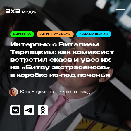
ИНТЕРВЬЮ
КНИГИ И КОМИКСЫ
КИНО И СЕРИАЛЫ
Интервью с Виталием
Терлецким: как комиксист
встретил ёкаев и увёз их
на «Битву экстрасенсов»
в коробке из-под печенья
— 4 месяца назад
Юлия Андрианова