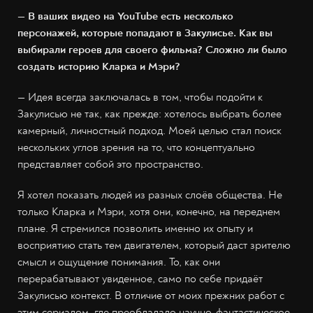
— В ваших видео на YouTube есть несколько
персонажей, которые попадают в Закулисье. Как вы
выбирали героев для своего фильма? Сложно ли было
создать историю Кларка и Мэри?
— Идея всегда заключалась в том, чтобы подойти к
Закулисью не так, как прежде: хотелось выбрать более
камерный, личностный подход. Моей целью стал поиск
нескольких углов зрения на то, что концептуально
представляет собой это пространство.
Я хотел показать людей из разных слоёв общества. Не
только Кларка и Мэри, хотя они, конечно, на переднем
плане. Я стремился позволить именно их опыту и
восприятию стать тем двигателем, который даст зрителю
смысл и ощущение понимания. То, как они
перерабатывают увиденное, само по себе придаёт
Закулисью контекст. В отличие от моих прежних работ с
этим сериалом, где преобладало научно-фантастическое