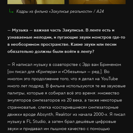
Кадры из фильма «Закулисье реальности» / A24
— Музыка — важная часть Закулисья. В ленте есть и
узнаваемые мелодии, и пугающие звуки монстров где-то
в необозримом пространстве. Какие звуки или песни
обязательно должны были войти в ленту?
— Я написал музыку в соавторстве с Эдо ван Брименом
[он писал для «Крипера» и «Обезьяны» — ред.]. Во
многом это продолжение того, что я делал на YouTube
много лет подряд. В фильме используются те же звуковые
палитры, которые я собирал всё это время: множество
эмуляторов синтезаторов из 20 века, а также некоторые
странноватые, слегка «состарившиеся» синтезаторные
движки вроде Absynth, Reaktor из начала 2000-х. Я писал
музыку в FL Studio, а затем брал дешёвые цифровые
звуки и придавал им пышное качество с помощью