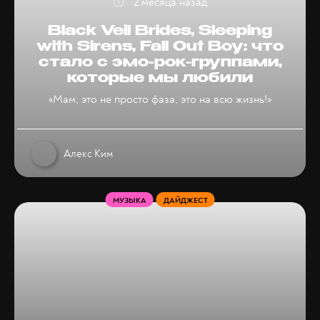
2 месяца назад
Black Veil Brides, Sleeping
with Sirens, Fall Out Boy: что
стало с эмо-рок-группами,
которые мы любили
«Мам, это не просто фаза, это на всю жизнь!»
Алекс Ким
МУЗЫКА
ДАЙДЖЕСТ