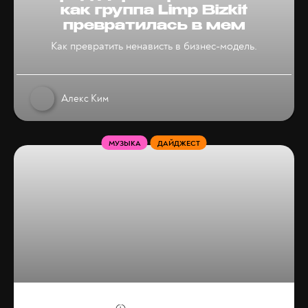
как группа Limp Bizkit
превратилась в мем
Как превратить ненависть в бизнес-модель.
Алекс Ким
МУЗЫКА
ДАЙДЖЕСТ