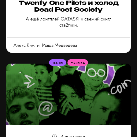
Twenty One Pilots и холод
Dead Poet Society
А ещё лонгплей GATASKI и свежий сингл
ста2тики.
Алекс Ким
и
Маша Медведева
ТЕСТЫ
МУЗЫКА
4 дня назад