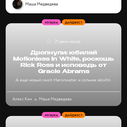
Маша Медведева
МУЗЫКА
ДАЙДЖЕСТ
21 день назад
Дропнули: юбилей
Motionless In White, роскошь
Rick Ross и исповедь от
Gracie Abrams
А ещё новый сингл Heronwater и сольник elox1m.
Алекс Ким
и
Маша Медведева
МУЗЫКА
ДАЙДЖЕСТ