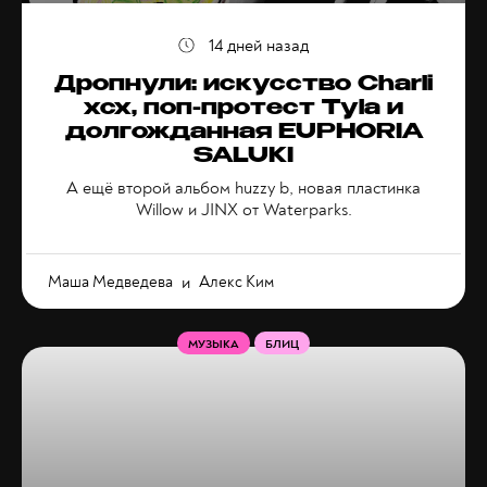
14 дней назад
Дропнули: искусство Charli
xcx, поп-протест Tyla и
долгожданная EUPHORIA​
SALUKI
А ещё второй альбом huzzy b, новая пластинка
Willow и JINX от Waterparks.
Маша Медведева
и
Алекс Ким
МУЗЫКА
БЛИЦ