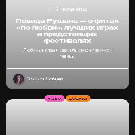
2 месяца назад
Певица Рушана — о фитах
«по любви», лучших играх
и предстоящих
фестивалях
Любимые игры и сериалы самой лиричной
певицы.
Эльмира Любаева
МУЗЫКА
ДАЙДЖЕСТ