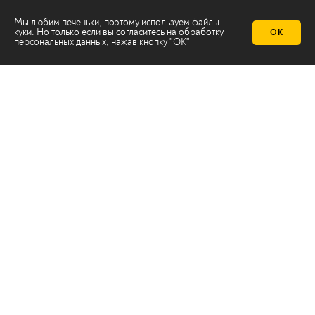
Мы любим печеньки, поэтому используем файлы
куки. Но только если вы согласитесь на
обработку
ОК
персональных данных
, нажав кнопку "ОК"
Телеканал 2х2
Онлайн-эфир
Все авторы
Все темы
© ООО «ТРК «2Х2», 2026
Правовая информация
Политика конфиденциальности
Сайт содержит рекомендательные технологии