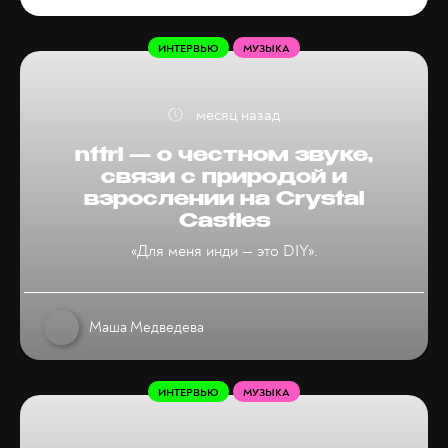
ИНТЕРВЬЮ
МУЗЫКА
месяц назад
nttrl — о честном звуке,
связи с природой и
взрослении на Crystal
Castles
«Для меня инди — это DIY».
Маша Медведева
ИНТЕРВЬЮ
МУЗЫКА