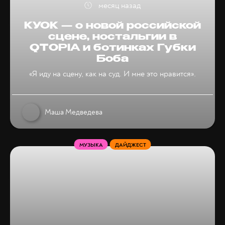
месяц назад
КУОК — о новой российской
сцене, ностальгии в
QTOPIA и ботинках Губки
Боба
«Я иду на сцену, как на суд. И мне это нравится».
Маша Медведева
МУЗЫКА
ДАЙДЖЕСТ