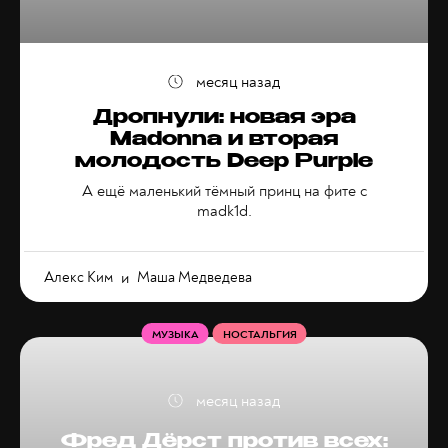
месяц назад
Дропнули: новая эра
Madonna и вторая
молодость Deep Purple
А ещё маленький тёмный принц на фите с
madk1d.
Алекс Ким
и
Маша Медведева
МУЗЫКА
НОСТАЛЬГИЯ
месяц назад
Фред Дёрст против всех: