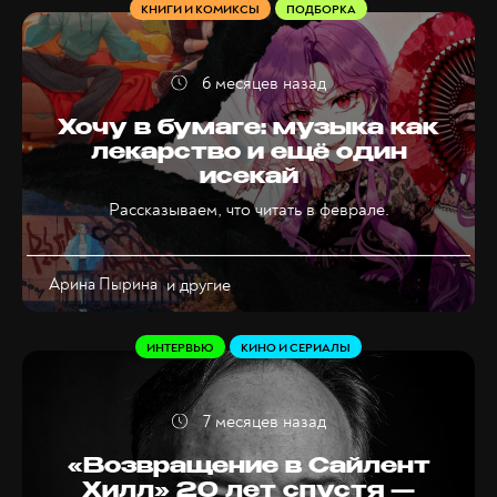
КНИГИ И КОМИКСЫ
ПОДБОРКА
6 месяцев назад
Хочу в бумаге: музыка как
лекарство и ещё один
исекай
Рассказываем, что читать в феврале.
Арина Пырина
и другие
ИНТЕРВЬЮ
КИНО И СЕРИАЛЫ
7 месяцев назад
«Возвращение в Сайлент
Хилл» 20 лет спустя —