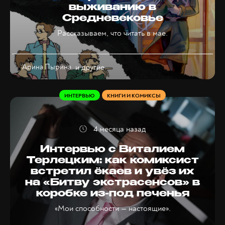
выживанию в
Средневековье
Рассказываем, что читать в мае.
Арина Пырина
и другие
ИНТЕРВЬЮ
КНИГИ И КОМИКСЫ
4 месяца назад
Интервью с Виталием
Терлецким: как комиксист
встретил ёкаев и увёз их
на «Битву экстрасенсов» в
коробке из-под печенья
«Мои способности — настоящие».