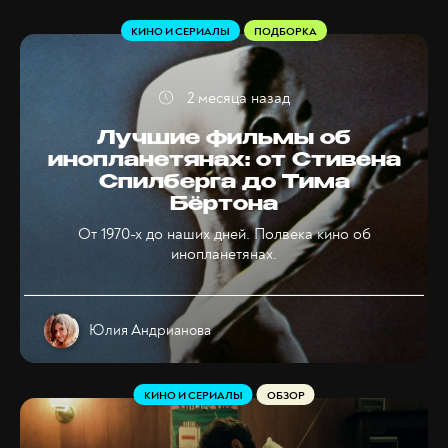
КИНО И СЕРИАЛЫ
ПОДБОРКА
2 месяца назад
Лучшие фильмы об
инопланетянах: от Стивена
Спилберга до Тима
Бёртона
От 1970-х до наших дней. Полвека кино об
инопланетянах.
Юлия Андрианова
КИНО И СЕРИАЛЫ
ОБЗОР