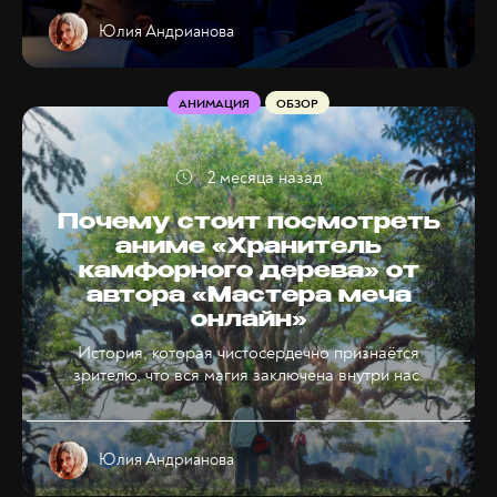
Юлия Андрианова
АНИМАЦИЯ
ОБЗОР
2 месяца назад
Почему стоит посмотреть
аниме «Хранитель
камфорного дерева» от
автора «Мастера меча
онлайн»
История, которая чистосердечно признаётся
зрителю, что вся магия заключена внутри нас.
Юлия Андрианова