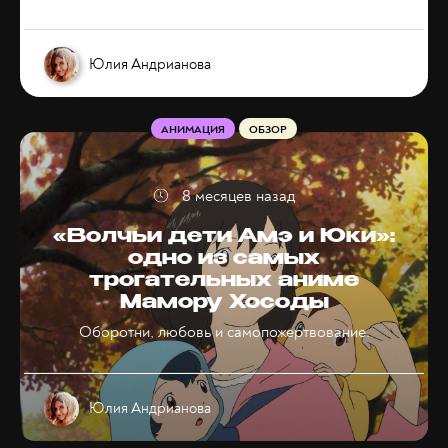
Юлия Андрианова
АНИМАЦИЯ
ОБЗОР
8 месяцев назад
«Волчьи дети Амэ и Юки»:
одно из самых
трогательных аниме
Мамору Хосоды
Оборотни, любовь и самопожертвование.
Юлия Андрианова