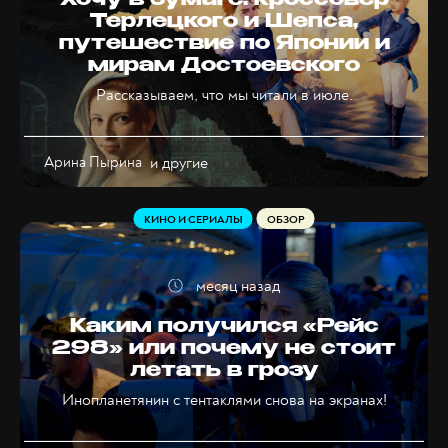
Хочу в бумаге: кроссовер
Терлецкого и Шепса,
путешествие по Японии и
мирам Достоевского
Рассказываем, что мы читали в июле.
Арина Пырина
и другие
КИНО И СЕРИАЛЫ
ОБЗОР
месяц назад
Каким получился «Рейс
298» или почему не стоит
летать в грозу
Инопланетянин с тентаклями снова на экранах!