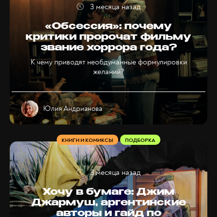
3 месяца назад
«Обсессия»: почему
критики пророчат фильму
звание хоррора года?
К чему приводят необдуманные формулировки
желаний?
Юлия Андрианова
КНИГИ И КОМИКСЫ
ПОДБОРКА
3 месяца назад
Хочу в бумаге: Джим
Джармуш, аргентинские
авторы и гайд по