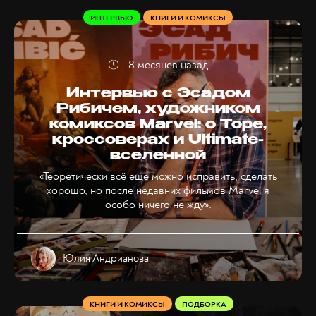
ИНТЕРВЬЮ
КНИГИ И КОМИКСЫ
8 месяцев назад
Интервью с Эсадом
Рибичем, художником
комиксов Marvel: о Торе,
кроссоверах и Ultimate-
вселенной
«Теоретически всё ещё можно исправить, сделать
хорошо, но после недавних фильмов Marvel я
особо ничего не жду».
Юлия Андрианова
КНИГИ И КОМИКСЫ
ПОДБОРКА