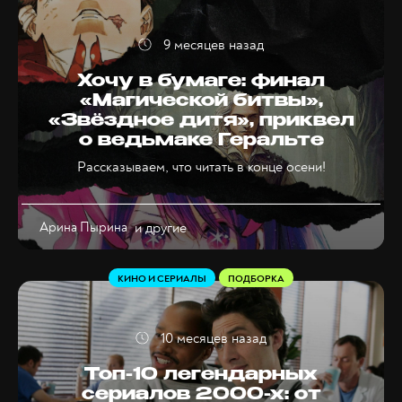
9 месяцев назад
Хочу в бумаге: финал
«Магической битвы»,
«Звёздное дитя», приквел
о ведьмаке Геральте
Рассказываем, что читать в конце осени!
Арина Пырина
и другие
КИНО И СЕРИАЛЫ
ПОДБОРКА
10 месяцев назад
Топ-10 легендарных
сериалов 2000-х: от