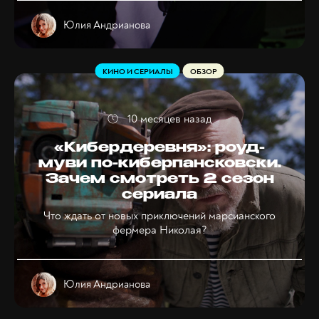
Юлия Андрианова
КИНО И СЕРИАЛЫ
ОБЗОР
10 месяцев назад
«Кибердеревня»: роуд-
муви по-киберпансковски.
Зачем смотреть 2 сезон
сериала
Что ждать от новых приключений марсианского
фермера Николая?
Юлия Андрианова