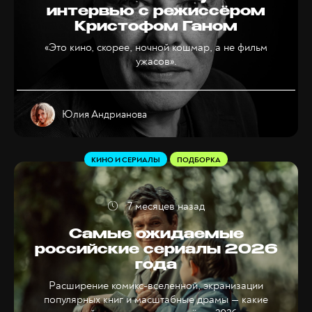
интервью с режиссёром
Кристофом Ганом
«Это кино, скорее, ночной кошмар, а не фильм
ужасов».
Юлия Андрианова
КИНО И СЕРИАЛЫ
ПОДБОРКА
7 месяцев назад
Самые ожидаемые
российские сериалы 2026
года
Расширение комикс-вселенной, экранизации
популярных книг и масштабные драмы — какие