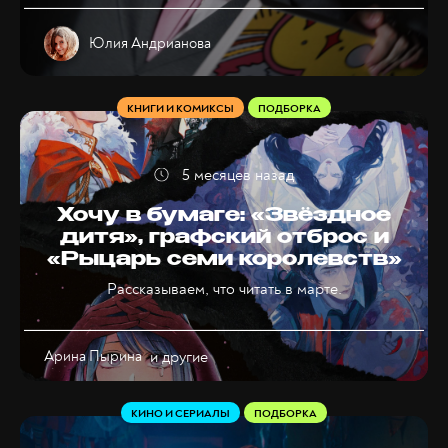
Юлия Андрианова
КНИГИ И КОМИКСЫ
ПОДБОРКА
5 месяцев назад
Хочу в бумаге: «Звёздное
дитя», графский отброс и
«Рыцарь семи королевств»
Рассказываем, что читать в марте.
Арина Пырина
и другие
КИНО И СЕРИАЛЫ
ПОДБОРКА