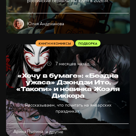
российские сериалы мы ждём в 2026-м.
Юлия Андрианова
КНИГИ И КОМИКСЫ
ПОДБОРКА
7 месяцев назад
«Хочу в бумаге»: «Бездна
ужаса» Дзюндзи Ито,
«Такопи» и новинка Жоэля
Диккера
Рассказываем, что почитать на январских
праздниках.
Арина Пырина
и другие