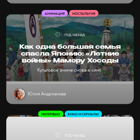
АНИМАЦИЯ
НОСТАЛЬГИЯ
год назад
Как одна большая семья
спасла Японию: «Летние
войны» Мамору Хосоды
Культовое аниме снова в кино.
Юлия Андрианова
ИНТЕРВЬЮ
КИНО И СЕРИАЛЫ
год назад