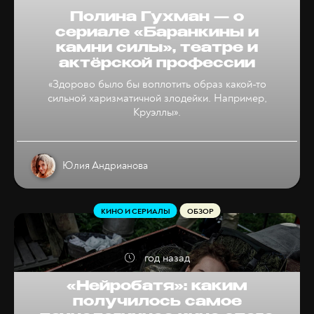
Полина Гухман — о
сериале «Баранкины и
камни силы», театре и
актёрской профессии
«Здорово было бы воплотить образ какой-то
сильной харизматичной злодейки. Например,
Круэллы».
Юлия Андрианова
КИНО И СЕРИАЛЫ
ОБЗОР
год назад
«Нейробатя»: каким
получилось самое