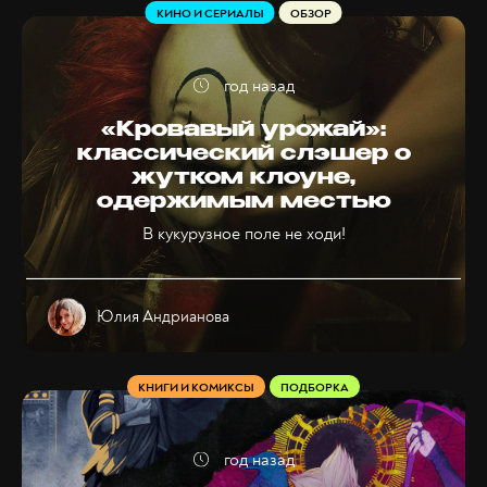
КИНО И СЕРИАЛЫ
ОБЗОР
год назад
«Кровавый урожай»:
классический слэшер о
жутком клоуне,
одержимым местью
В кукурузное поле не ходи!
Юлия Андрианова
КНИГИ И КОМИКСЫ
ПОДБОРКА
год назад