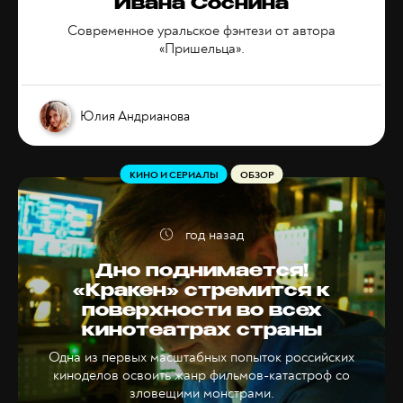
Ивана Соснина
Современное уральское фэнтези от автора
«Пришельца».
Юлия Андрианова
КИНО И СЕРИАЛЫ
ОБЗОР
год назад
Дно поднимается!
«Кракен» стремится к
поверхности во всех
кинотеатрах страны
Одна из первых масштабных попыток российских
киноделов освоить жанр фильмов-катастроф со
зловещими монстрами.