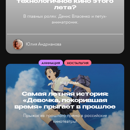
технологичное кино этого
лета?
В главных ролях: Денис Власенко и петух-
аниматроник.
Юлия Андрианова
АНИМАЦИЯ
НОСТАЛЬГИЯ
год назад
Самая летняя история:
«Девочка, покорившая
время» прыгает в прошлое
Прыжок из прошлого прямо в российские
кинотеатры!