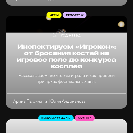
ИГРЫ
РЕПОРТАЖ
год назад
Инспектируем «Игрокон»:
от бросания костей на
игровое поле до конкурса
косплея
Рассказываем, во что мы играли и как провели
три ярких фестивальных дня.
Арина Пырина
и
Юлия Андрианова
КИНО И СЕРИАЛЫ
МУЗЫКА