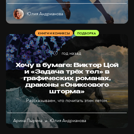
Юлия Андрианова
КНИГИ И КОМИКСЫ
ПОДБОРКА
год назад
Хочу в бумаге: Виктор Цой
и «Задача трёх тел» в
графических романах,
драконы «Ониксового
шторма»
Рассказываем, что почитать этим летом.
Арина Пырина
и
Юлия Андрианова