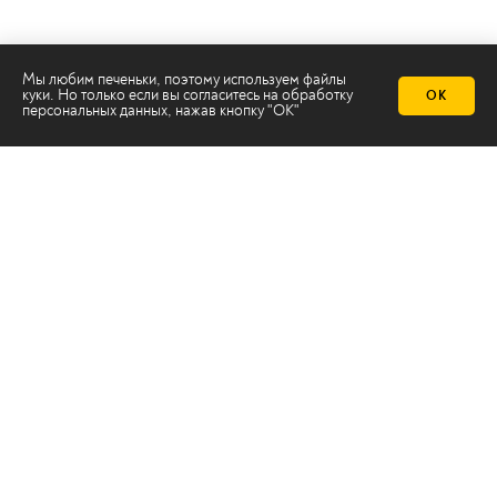
Мы любим печеньки, поэтому используем файлы
куки. Но только если вы согласитесь на
обработку
ОК
персональных данных
, нажав кнопку "ОК"
Телеканал 2х2
Онлайн-эфир
Все авторы
Все темы