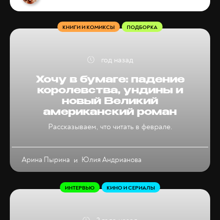
КНИГИ И КОМИКСЫ
ПОДБОРКА
год назад
Хочу в бумаге: падение
королевства, ундины и
новый Великий
американский роман
Рассказываем, что читать в феврале.
Арина Пырина
и
Юлия Андрианова
ИНТЕРВЬЮ
КИНО И СЕРИАЛЫ