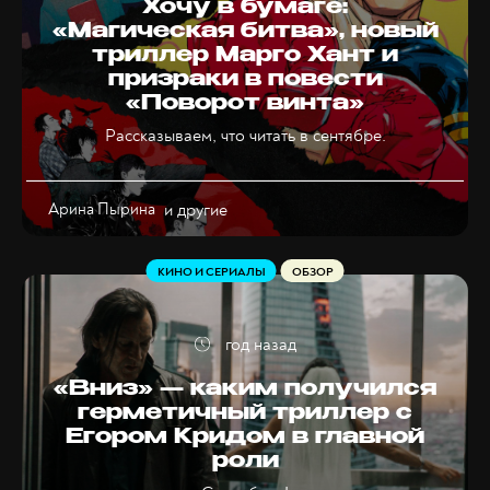
Хочу в бумаге:
«Магическая битва», новый
триллер Марго Хант и
призраки в повести
«Поворот винта»
Рассказываем, что читать в сентябре.
Арина Пырина
и другие
КИНО И СЕРИАЛЫ
ОБЗОР
год назад
«Вниз» — каким получился
герметичный триллер с
Егором Кридом в главной
роли