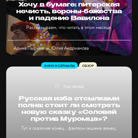
Хочу в бумаге: питерская
нечисть, вороны-божества
и падение Вавилона
Рассказываем, что читать в этом месяце.
Арина Пырина
и
Юлия Андрианова
КИНО И СЕРИАЛЫ
ОБЗОР
год назад
Русская изба отсылками
полна: стоит ли смотреть
новую сказку «Соловей
против Муромца»?
Тут и сказочке конец… фэнтези-экшена венец.