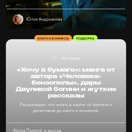
Юлия Андрианова
КНИГИ И КОМИКСЫ
ПОДБОРКА
год назад
«Хочу в бумаге»: манга от
автора «Человека-
бензопилы», дары
Двуликой богини и жуткие
рассказы
Рассказваем, что читать в марте: от фэнтези и
детективов до манги и комиксов.
Арина Пырина
и другие