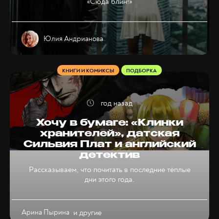
«Сюда блин!»
Юлия Андрианова
КНИГИ И КОМИКСЫ
ПОДБОРКА
год назад
Хочу в бумаге: «Клинки
хранителей», датская
Сильвия Плат и английский
детектив
Рассказываем, что почитать в последние тёплые
дни этого года.
Арина Пырина
и другие