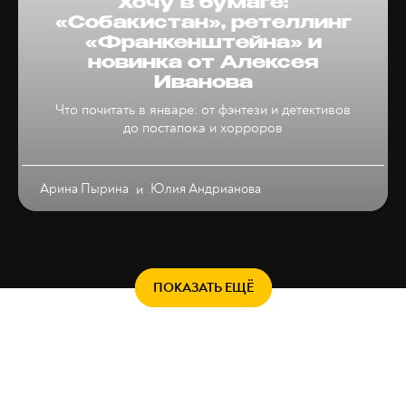
Хочу в бумаге:
«Собакистан», ретеллинг
«Франкенштейна» и
новинка от Алексея
Иванова
Что почитать в январе: от фэнтези и детективов
до постапока и хорроров
Арина Пырина
и
Юлия Андрианова
ПОКАЗАТЬ ЕЩЁ