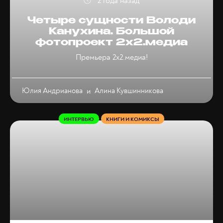
2 года назад
Четыре сущности Володи
Канухина. Большой
фотопроект 2х2.медиа
Премьера 2х2.медиа!
Юлия Андрианова
и
Алина Кувшинникова
ИНТЕРВЬЮ
КНИГИ И КОМИКСЫ