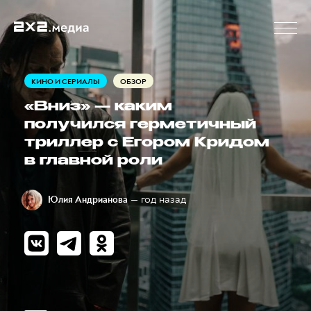
КИНО И СЕРИАЛЫ
ОБЗОР
«Вниз» — каким
получился герметичный
триллер с Егором Кридом
в главной роли
— год назад
Юлия Андрианова