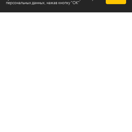
персональных данных
, нажав кнопку "ОК"
Телеканал 2х2
Онлайн-эфир
Все авторы
Все темы
© ООО «ТРК «2Х2», 2026
Правовая информация
Политика конфиденциальности
Сайт содержит рекомендательные технологии
Сделано на
Ghost
batman@2x2tv.ru
18+