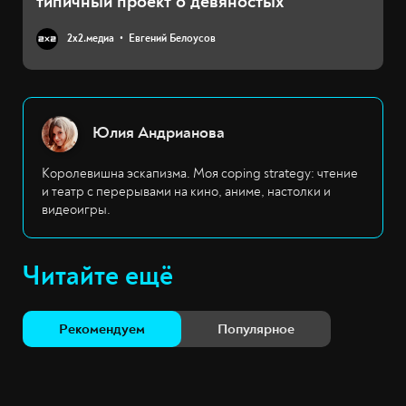
типичный проект о девяностых
2х2.медиа
Евгений Белоусов
Юлия Андрианова
Королевишна эскапизма. Моя coping strategy: чтение
и театр с перерывами на кино, аниме, настолки и
видеоигры.
Читайте ещё
Рекомендуем
Популярное