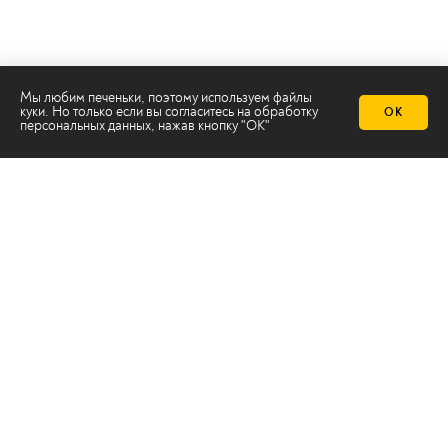
Мы любим печеньки, поэтому используем файлы
куки. Но только если вы согласитесь на
обработку
ОК
персональных данных
, нажав кнопку "ОК"
Телеканал 2х2
Онлайн-эфир
Все авторы
Все темы
© ООО «ТРК «2Х2», 2026