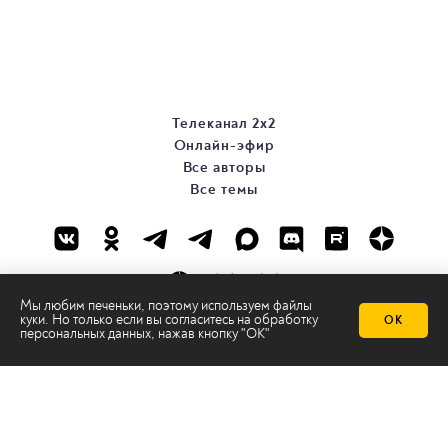
Телеканал 2х2
Онлайн-эфир
Все авторы
Все темы
Мы любим печеньки, поэтому используем файлы
куки. Но только если вы согласитесь на
обработку
ОК
персональных данных
, нажав кнопку "ОК"
© ООО «ТРК «2Х2», 2026
Правовая информация
Политика конфиденциальности
Сайт содержит рекомендательные технологии