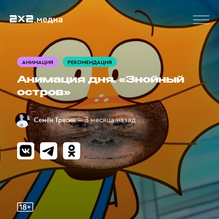
АНИМАЦИЯ
РЕКОМЕНДАЦИЯ
Анимация дня. «Знойный
остров»
— 3 месяца назад
Семён Трясин