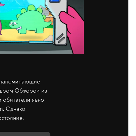
 (напоминающие
завром Обжорой из
и обитатели явно
n. Однако
остояние.