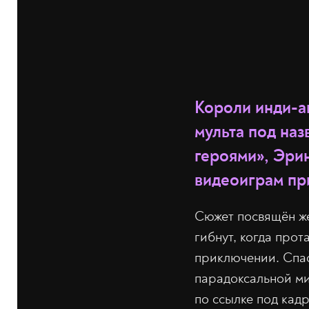
Короли инди-ан
мульта под на
героями», Эри
видеоиграм пр
Сюжет посвящён же
гибнут, когда прот
приключении. Спа
парадоксальной ми
по ссылке под кад