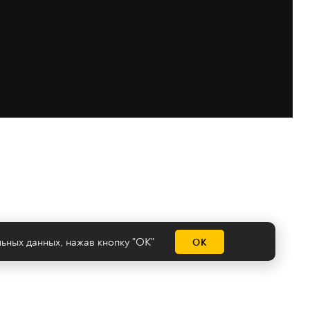
льных данных
, нажав кнопку "ОК"
ОК