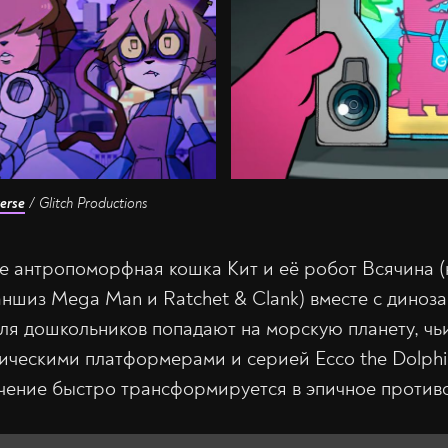
erse
/ Glitch Productions
де антропоморфная кошка Кит и её робот Всячина
ншиз Mega Man и Ratchet & Clank) вместе с дино
я дошкольников попадают на морскую планету, чь
ическими платформерами и серией Ecco the Dolphi
ение быстро трансформируется в эпичное против