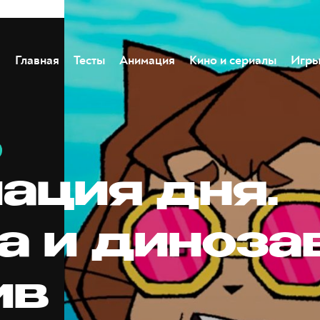
Главная
Тесты
Анимация
Кино и сериалы
Игр
ация дня.
а и диноза
ив