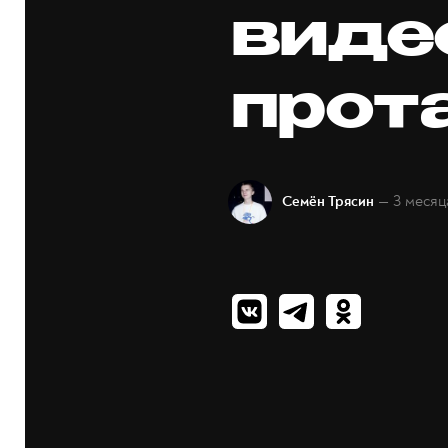
виде
прот
— 3 месяц
Семён Трясин