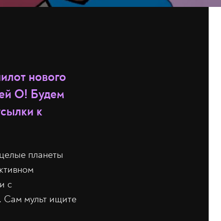
пилот нового
ей О! Будем
тсылки к
 целые планеты
активном
и с
. Сам мульт ищите