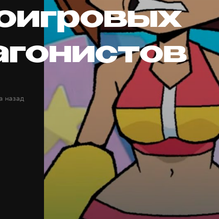
оигровых
агонистов
а назад