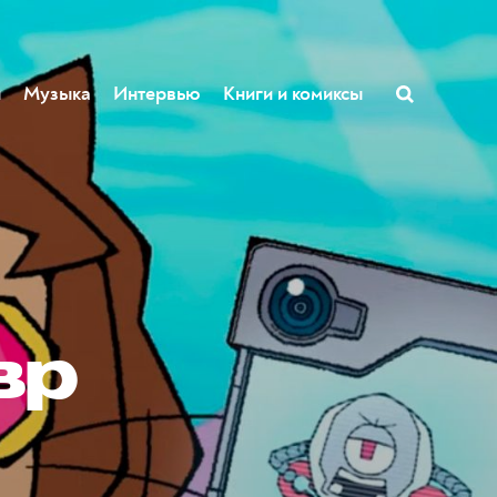
ы
Музыка
Интервью
Книги и комиксы
вр