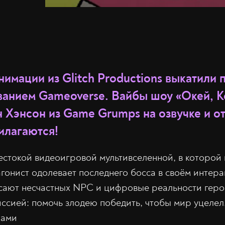
имации из Glitch Productions выкатили 
званием Gameoverse. Вайбы шоу «Окей, К
н Хэнсон из Game Grumps на озвучке и о
илагаются!
стокой видеоигровой мультивселенной, в которой
агонист одолевает последнего босса в своём интер
сают несчастных NPC и цифровые реальности геро
ссией: помочь злодею победить, чтобы мир уцелел
рами