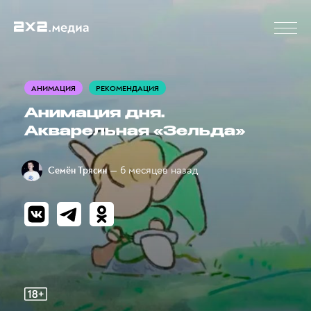
АНИМАЦИЯ
РЕКОМЕНДАЦИЯ
Анимация дня.
Акварельная «Зельда»
— 6 месяцев назад
Семён Трясин