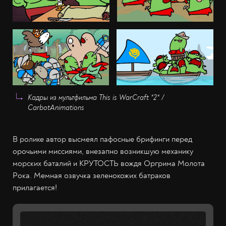
Кадры из мультфильма This is WarCraft *2* /
CarbotAnimations
В ролике автор высмеял пафосные брифинги перед
орочьими миссиями, внезапно возникшую механику
морских баталий и КРУТОСТЬ вождя Оргрима Молота
Рока. Мемная озвучка зеленокожих батраков
прилагается!