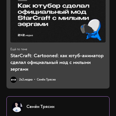
StarCraft: Cartooned: как ютуб-аниматор
сделал официальный мод с милыми
зергами
2х2.медиа
Семён Трясин
Семён Трясин