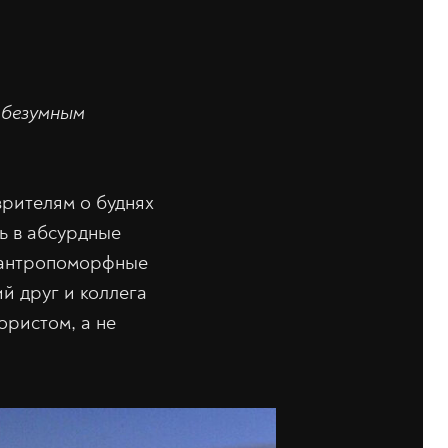
 безумным
рителям о буднях
ь в абсурдные
а антропоморфные
й друг и коллега
ористом, а не