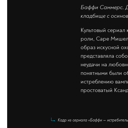
Баффи Саммерс. Д
кладбище с осинов
Культовый сериал 
роли, Саре Мишель
образ искусной ох
представляла собо
неудачи на любовн
понятными были об
истреблению вампи
простоватый Ксанд
Кадр из сериала «Баффи — истребительн