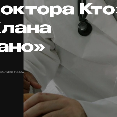
Доктора Кто
Клана
ано»
месяцев назад