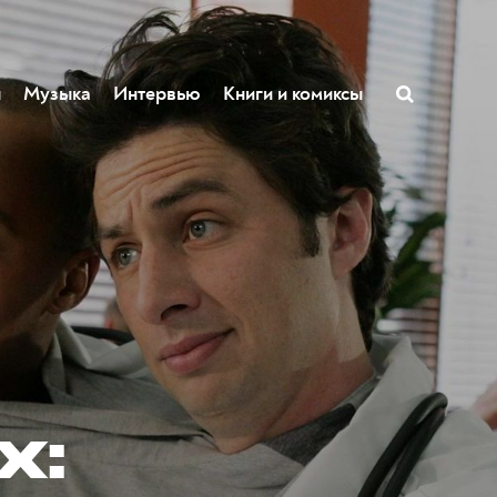
ы
Музыка
Интервью
Книги и комиксы
х: