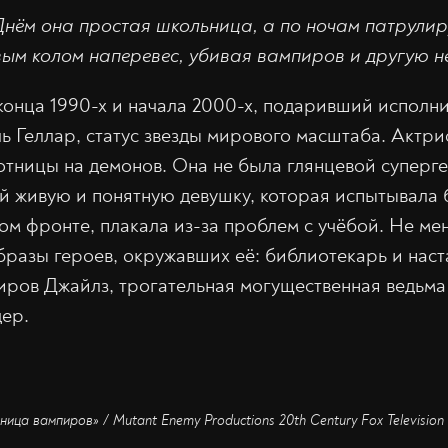
нём она простая школьница, а по ночам патрулир
ым колом наперевес, убивая вампиров и другую не
конца 1990-х и начала 2000-х, подаривший исполн
 Геллар, статус звезды мирового масштаба. Актри
отницы на демонов. Она не была глянцевой суперге
й живую и понятную девушку, которая испытывала 
ом фронте, плакала из-за проблем с учёбой. Не м
разы героев, окружавших её: библиотекарь и наст
ров Джайлз, трогательная могущественная ведьма
ер.
ица вампиров» / Mutant Enemy Productions 20th Century Fox Television