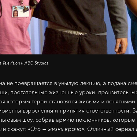
 Television и ABC Studios
а не превращается в унылую лекцию, а подана см
ши, трогательные жизненные уроки, пронзительны
ря которым герои становятся живыми и понятными.
моменты взросления и принятия ответственности. З
ультовым шоу, собрав армию поклонников, которые
ии скажут:
«Это — жизнь врача»
. Отличный сериал д