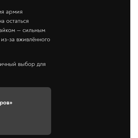
мя армия
на остаться
пайком — сильным
 из-за вживлённого
личный выбор для
иров»