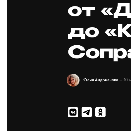
от «
до «
Сопр
— 10 
Юлия Андрианова