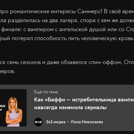
 про романтические интересы Саммерс! В своё вре
а разделилась на два лагеря, споря с кем же долж
 финале: с вампиром с ангельской душой или со С
рый потерял способность пить человеческую кровь
я семь сезонов и даже обзавелся спин-оффом. От
черов.
Как «Баффи — истребительница вамп
навсегда изменила сериалы
2х2.медиа
Лена Николаева