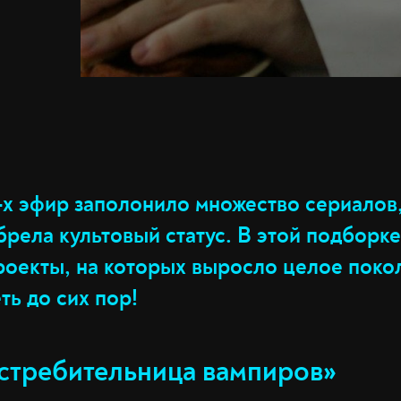
-х эфир заполонило множество сериалов,
брела культовый статус. В этой подборк
роекты, на которых выросло целое поко
ть до сих пор!
стребительница вампиров»