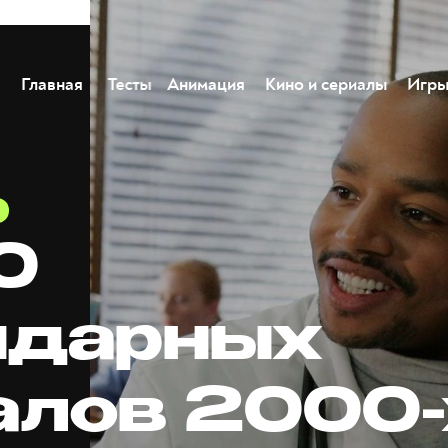
Главная
Тесты
Анимация
Кино и сериалы
Игр
0
ндарных
алов 2000-