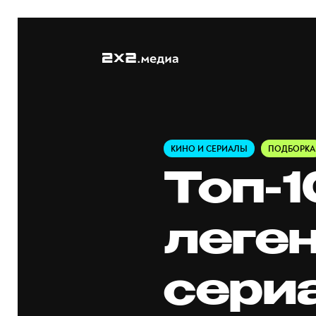
КИНО И СЕРИАЛЫ
ПОДБОРКА
Топ-1
леге
сери