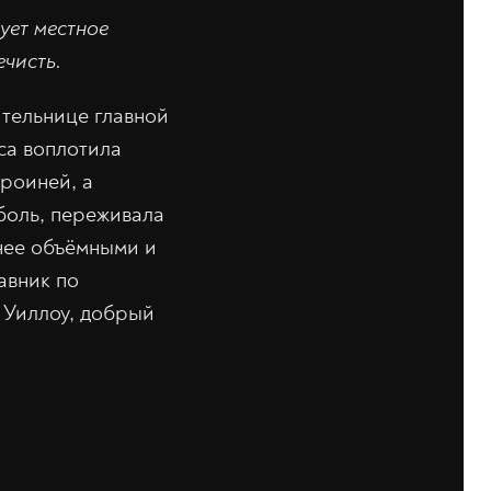
ует местное
чисть.
ительнице главной
са воплотила
роиней, а
боль, переживала
енее объёмными и
авник по
 Уиллоу, добрый