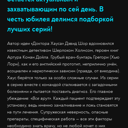
захватывающим по сей день. В
честь юбилея делимся подборкой
лучших серий!
Автор идеи «Доктора Хауса» Дэвид Шор вдохновился
известным детективом Шерлоком Холмсом, героем книг
Артура Конан Дойла. Грубый врач-бунтарь Грегори (Хью
Лори), как и его английский прототип, неприлично умён,
асоциален и наркотически зависим (правда, от викодина).
Хаус берётся только за особо сложные случаи. Из серии
в серию вместе с командой сталкивается с загадочными
болезнями и пытается поставить диагноз. Его главное
убеждение:
«Все врут»
. Каждый пациент подтверждает эту
установку, ведь именно замалчивание и ложь становятся
на пути лечения. Супружеская неверность, опасные
препараты, специфическая работа — все эти факторы
необходимо знать врачу, но не любой хочет о них