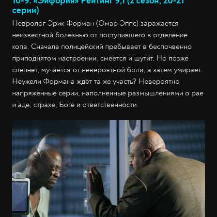
10-9. «Эйфория» Рейтинг 9,1 (2 сезон, 20-21
серии)
Невролог Эрик Форман (Омар Эппс) заражается
неизвестной болезнью от поступившего в отделение
копа. Сначала полицейский пребывает в беспочвенно
приподнятом настроении, смеётся и шутит. Но позже
слепнет, мучается от невероятной боли, а затем умирает.
Неужели Формана ждёт та же участь? Невероятно
напряжённые серии, наполненные размышлениями о рае
и аде, страхе, Боге и ответственности.