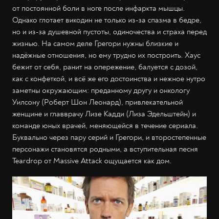
от постоянной боли в ноге после инфаркта мышцы.
Однако глотает викодин не только из-за спазма в бедре,
но и из-за душевной пустоты, одиночества и страха перед
жизнью. На самом деле Грегори нужны близкие и
надёжные отношения, но ему трудно их построить. Хаус
бежит от себя, ранит на опережение, балуется с дозой,
как с конфеткой, и всё же его достоинства и нежное нутро
заметны окружающим: преданному другу и онкологу
Уилсону (Роберт Шон Леонард), привлекательной
женщине и главврачу Лизе Кадди (Лиза Эдельштейн) и
команде юных врачей, меняющейся в течение сериала.
Буквально через пару серий и Грегори, и второстепенные
персонажи становятся родными, а вступительная песня
Teardrop от Massive Attack ощущается как дом.