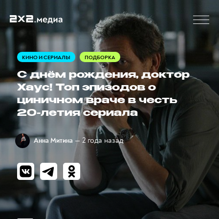
КИНО И СЕРИАЛЫ
ПОДБОРКА
С днём рождения, доктор
Хаус! Топ эпизодов о
циничном враче в честь
20-летия сериала
— 2 года назад
Анна Митина