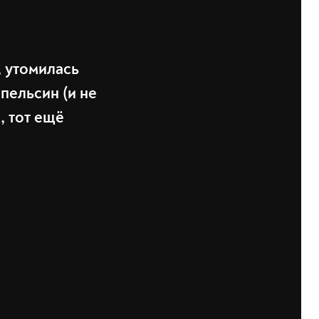
, утомилась
апельсин (и не
, тот ещё