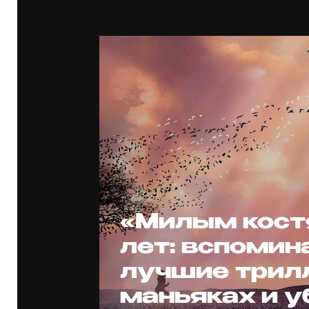
«Милым кост
лет: вспомин
лучшие трил
маньяках и у