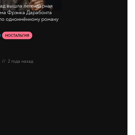
зад вышла легендарная
ама Фрэнка Дарабонта
 по одноимённому роману
НОСТАЛЬГИЯ
//
2 года назад