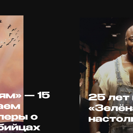
ям» — 15
25 лет 
аем
«Зелён
леры о
настол
бийцах