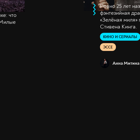
Ровно 25 лет на
фэнтезийная др
ке: что
«Зелёная миля»
«Милые
Стивена Кинга.
КИНО И СЕРИАЛЫ
ЭССЕ
Анна Митина