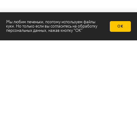
Мы любим печеньки, поэтому используем файлы
куки. Но только если вы согласитесь на
обработку
ОК
персональных данных
, нажав кнопку "ОК"
Телеканал 2х2
Онлайн-эфир
Все авторы
Все темы