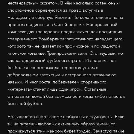
нестандартным сюжетом. В нём несколько сотен юных
спортсменов соревнуются за право вступить в
молодёжную сборную Японии. Но делают они это не на
простом стадионе, а в Синей тюрьме. Навороченный
комплекс для тренировок предназначен для воспитания
совершенного бомбардира: эгоистичного нападающего,
которого так не хватает компромиссной и покладистой
японской команде. Тренировками занят Эго: мудрый, но
слегка одержимый футболом стратег. Из тюрьмы нет
безболезненного выхода: герои живут там в
добровольном заточении и остервенело оттачивают
навыки. И неспроста: победителем спортивного
«интерната» станет лишь один игрок. Остальные
отправятся домой без возможности когда-либо попасть в
большой футбол.
Большинство спорт-аниме шаблонны и скучноваты. Если
ты не питаешь любовь к активному образу жизни, то
проникнуться этим жанром будет трудно. Зачастую такие