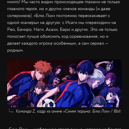
много! Мы часто видим происходящее глазами не только
главного героя, но и других членов команды (и даже
соперников). «Блю Лок» постоянно перескакивает с
одной «камеры» на другую: с Исаги мы «переходим» на
Рео, Бачиро, Наги, Асахи, Баро и других. Это не только
помогает лучше объяснить ход соревнования, но и
делает каждого игрока особенным, а сам сериал —
родным.
Команда Z, кадр из аниме «Синяя тюрьма: Блю Лок» / 8bit