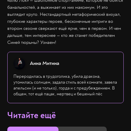
«Блю Лок» — шаблонное спорт-аниме, которое не боится
банальностей, а выжимает из них максимум. И это
выглядит круто. Нестандартный метафорический визуал,
глубокие характеры героев, бесконечные интриги во
втором сезоне сверкают ещё ярче, чем в первом. И чем
дальше, тем интереснее — кто же станет победителем
Синей тюрьмы? Узнаем!
Анна Митина
Переродилась в трудоголика, убила дракона,
утомилась солнцем, задала стиль всей комнате, завела
апельсин (и не только), горда и с предубеждением. В
общем, тот ещё пацак, мертвец и бешеный пёс
Читайте ещё