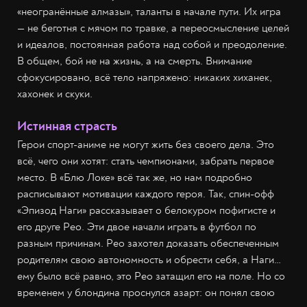
«неогранённые алмазы», таланты в начале пути. Их игра
— не беготня с мячом по травке, а переосмысление целей
и идеалов, постоянная работа над собой и преодоление.
В общем, бой не на жизнь, а на смерть. Внимание
сфокусировано, всё тело напряжено: никаких хиханек,
хахонек и скуки.
Истинная страсть
Герои спорт-аниме не могут жить без своего дела. Это
всё, чего они хотят: стать чемпионами, забрать первое
место. В «Блю Локе» всё так же, но нам подробно
расписывают мотивации каждого героя. Так, спин-офф
«Эпизод Наги» рассказывает о белокуром пофигисте и
его друге Рео. Эти двое начали играть в футбол по
разным причинам. Рео захотел доказать обеспеченным
родителям свою автономность и обрести себя, а Наги…
ему было всё равно, это Рео затащил его на поле. Но со
временем у блондина проснулся азарт: он понял свою