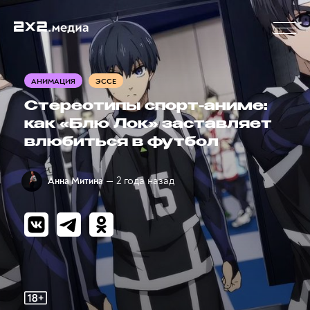
АНИМАЦИЯ
ЭССЕ
Стереотипы спорт-аниме:
как «Блю Лок» заставляет
влюбиться в футбол
— 2 года назад
Анна Митина