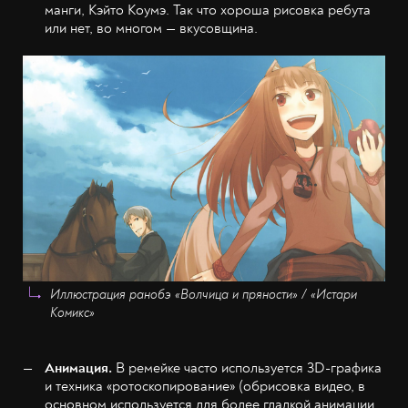
манги, Кэйто Коумэ. Так что хороша рисовка ребута
или нет, во многом — вкусовщина.
Иллюстрация ранобэ «Волчица и пряности» / «Истари
Комикс»
Анимация.
В ремейке часто используется 3D-графика
и техника «ротоскопирование» (обрисовка видео, в
основном используется для более гладкой анимации