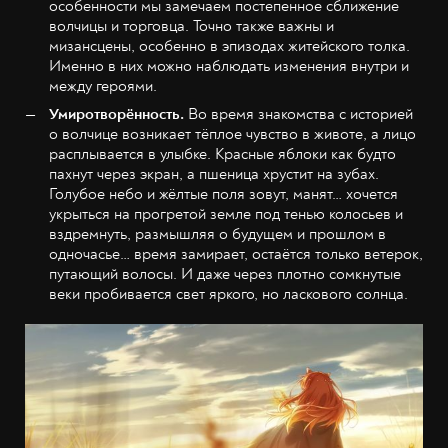
особенности мы замечаем постепенное сближение
волчицы и торговца. Точно также важны и
мизансцены, особенно в эпизодах житейского толка.
Именно в них можно наблюдать изменения внутри и
между героями.
Умиротворённость.
Во время знакомства с историей
о волчице возникает тёплое чувство в животе, а лицо
расплывается в улыбке. Красные яблоки как будто
пахнут через экран, а пшеница хрустит на зубах.
Голубое небо и жёлтые поля зовут, манят… хочется
укрыться на прогретой земле под тенью колосьев и
вздремнуть, размышляя о будущем и прошлом в
одночасье… время замирает, остаётся только ветерок,
путающий волосы. И даже через плотно сомкнутые
веки пробивается свет яркого, но ласкового солнца.