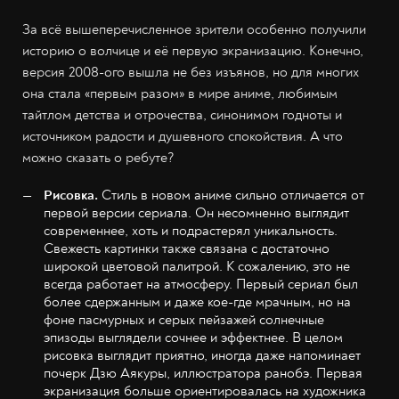
За всё вышеперечисленное зрители особенно получили
историю о волчице и её первую экранизацию. Конечно,
версия 2008-ого вышла не без изъянов, но для многих
она стала «первым разом» в мире аниме, любимым
тайтлом детства и отрочества, синонимом годноты и
источником радости и душевного спокойствия. А что
можно сказать о ребуте?
Рисовка.
Стиль в новом аниме сильно отличается от
первой версии сериала. Он несомненно выглядит
современнее, хоть и подрастерял уникальность.
Свежесть картинки также связана с достаточно
широкой цветовой палитрой. К сожалению, это не
всегда работает на атмосферу. Первый сериал был
более сдержанным и даже кое-где мрачным, но на
фоне пасмурных и серых пейзажей солнечные
эпизоды выглядели сочнее и эффектнее. В целом
рисовка выглядит приятно, иногда даже напоминает
почерк Дзю Аякуры, иллюстратора ранобэ. Первая
экранизация больше ориентировалась на художника