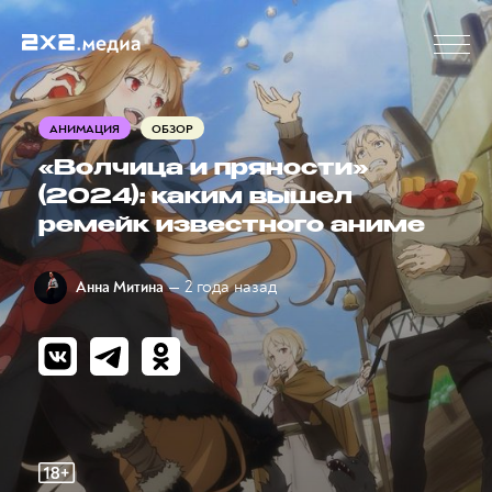
АНИМАЦИЯ
ОБЗОР
«Волчица и пряности»
(2024): каким вышел
ремейк известного аниме
— 2 года назад
Анна Митина