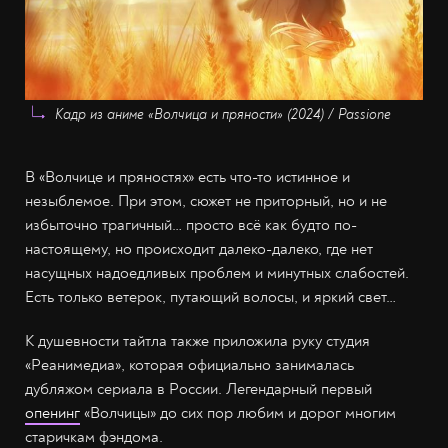
Кадр из аниме «Волчица и пряности» (2024) / Passione
В «Волчице и пряностях» есть что-то истинное и
незыблемое. При этом, сюжет не приторный, но и не
избыточно трагичный… просто всё как будто по-
настоящему, но происходит далеко-далеко, где нет
насущных надоедливых проблем и минутных слабостей.
Есть только ветерок, путающий волосы, и яркий свет…
К душевности тайтла также приложила руку студия
«Реанимедиа», которая официально занималась
дубляжом сериала в России. Легендарный первый
опенинг
«Волчицы» до сих пор любим и дорог многим
старичкам фэндома.