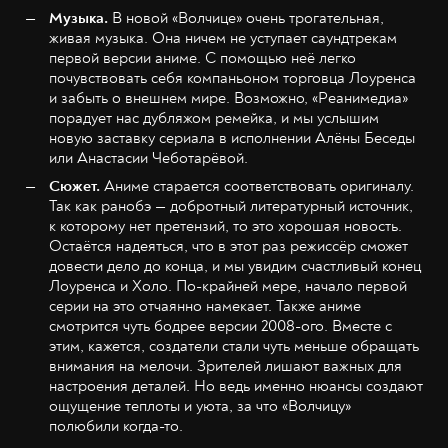
Музыка.
В новой «Волчице» очень трогательная,
живая музыка. Она ничем не уступает саундтрекам
первой версии аниме. С помощью неё легко
почувствовать себя компаньоном торговца Лоуренса
и забыть о внешнем мире. Возможно, «Реанимедиа»
порадует нас дубляжом ремейка, и мы услышим
новую заставку сериала в исполнении Алёны Беседы
или Анастасии Чеботарёвой.
Сюжет.
Аниме старается соответствовать оригиналу.
Так как ранобэ — добротный литературный источник,
к которому нет претензий, то это хорошая новость.
Остаётся надеяться, что в этот раз режиссёр сможет
довести дело до конца, и мы увидим счастливый конец
Лоуренса и Холо. По-крайней мере, начало первой
серии на это отчаянно намекает. Также аниме
смотрится чуть бодрее версии 2008-ого. Вместе с
этим, кажется, создатели стали чуть меньше обращать
внимания на мелочи. Зрителей лишают важных для
настроения деталей. Но ведь именно нюансы создают
ощущение теплоты и уюта, за что «Волчицу»
полюбили когда-то.