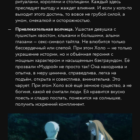
ритуалами, королями и столицами. Каждый здесь
преследует выгоду и жаждет влияния. И если у кого-то
выходит этого достичь, то вовсе не грубой силой, а
умом, смекалкой и осторожностью.
Привлекательная волчица.
Ушастая девушка с
пушистым хвостом, клыками и большими, алыми
глазами — секс-символ тайтла. Не влюбится только
бессердечный или слепой. При этом Холо — не только
украшение истории, но и объёмная героиня с
мощным характером и насыщенным бэкграундом. Её
прозвали «Мудрой» не просто так! Она находчива и
опытна, в меру цинична, справедлива, легка на
подъём, открыта и совестлива, внимательна. Это
чарует. При этом Холо всё ещё земное существо, а не
богиня, какой её считали люди. Ей нравится вкусно
поесть и сладко поспать, понежится на солнышке,
получить искренний комплимент.