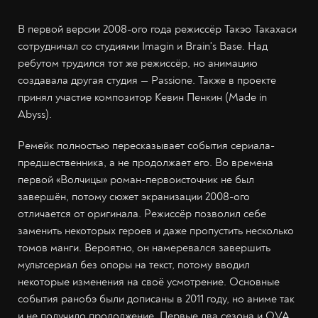
В первой версии 2008-ого года режиссёр Такэо Такахаси
сотрудничал со студиями Imagin и Brain's Base. Над
ребутом трудился тот же режиссёр, но анимацию
создавала другая студия — Passione. Также в проекте
принял участие композитор Кевин Пенкин (Made in
Abyss).
Ремейк полностью пересказывает события сериала-
предшественника, а не продолжает его. Во времена
первой «Волчицы» роман-первоисточник не был
завершён, потому сюжет экранизации 2008-ого
отличается от оригинала. Режиссёр позволил себе
заменить некоторых героев и даже пропустить несколько
томов манги. Вероятно, он намеревался завершить
мультсериал без опоры на текст, потому вводил
некоторые изменения на своё усмотрение. Основные
события ранобэ были дописаны в 2011 году, но аниме так
и не получило продолжение. Первые два сезона и OVA