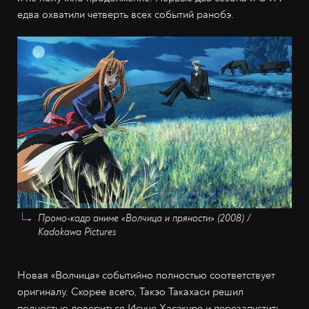
едва охватили четверть всех событий ранобэ.
Промо-кадр аниме «Волчица и пряности» (2008) /
Kadokawa Pictures
Новая «Волчица» событийно полностью соответствует
оригиналу. Скорее всего, Такэо Такахаси решил
полностью довериться Исуне Хасэкуре и перезапустить