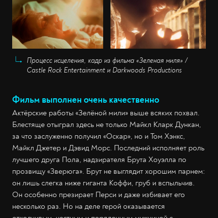
Процесс исцеления, кадр из фильма «Зеленая миля» /
Castle Rock Entertainment и Darkwoods Productions
Фильм выполнен очень качественно
Актёрские работы «Зелёной мили» выше всяких похвал.
Блестяще отыграл здесь не только Майкл Кларк Дункан,
за что заслуженно получил «Оскар», но и Том Хэнкс,
Майкл Джетер и Дэвид Морс. Последний исполняет роль
лучшего друга Пола, надзирателя Брута Хоуэлла по
прозвищу «Зверюга». Брут не выглядит хорошим парнем:
он лишь слегка ниже гиганта Коффи, груб и вспыльчив.
Он особенно презирает Перси и даже избивает его
несколько раз. Но на деле герой оказывается