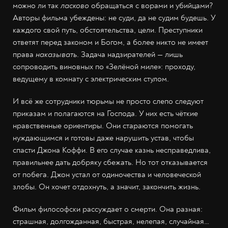
можно ли так
ласково
обращаться с ворами и убийцами?
Авторы фильма убеждены: не суди, да не судим будешь. У
каждого свой путь, обстоятельства, цели. Преступники
ответят перед законом и Богом, а более никто не имеет
права
наказывать
. Задача надзирателей — лишь
сопроводить виновных по «Зелёной миле»: проходу,
ведущему в комнату с электрическим стулом.
И всё же сотрудники тюрьмы не просто слепо следуют
приказам и полагаются на Господа. У них есть чёткие
нравственные ориентиры. Они стараются помогать
нуждающимся и готовы даже нарушить устав, чтобы
спасти Джона Коффи. В его случае казнь несправедлива,
правильнее дать добряку сбежать. Но тот отказывается
от побега. Джон устал от одиночества и человеческой
злобы. Он хочет отдохнуть, а значит, закончить жизнь.
Фильм философски рассуждает о смерти. Она разная:
страшная, долгожданная, быстрая, нелепая, случайная…