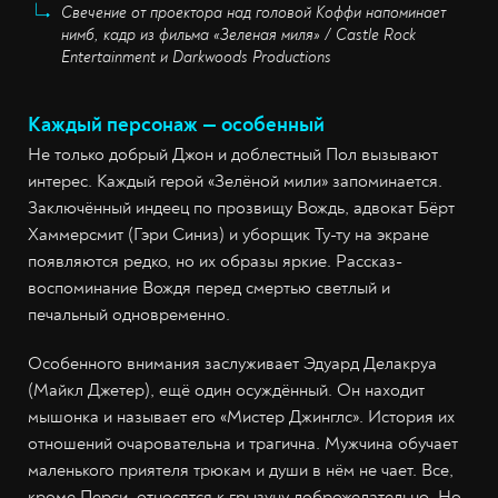
Свечение от проектора над головой Коффи напоминает
нимб, кадр из фильма «Зеленая миля» / Castle Rock
Entertainment и Darkwoods Productions
Каждый персонаж — особенный
Не только добрый Джон и доблестный Пол вызывают
интерес. Каждый герой «Зелёной мили» запоминается.
Заключённый индеец по прозвищу Вождь, адвокат Бёрт
Хаммерсмит (Гэри Синиз) и уборщик Ту-ту на экране
появляются редко, но их образы яркие. Рассказ-
воспоминание Вождя перед смертью светлый и
печальный одновременно.
Особенного внимания заслуживает Эдуард Делакруа
(Майкл Джетер), ещё один осуждённый. Он находит
мышонка и называет его «Мистер Джинглс». История их
отношений очаровательна и трагична. Мужчина обучает
маленького приятеля трюкам и души в нём не чает. Все,
кроме Перси, относятся к грызуну доброжелательно. Но