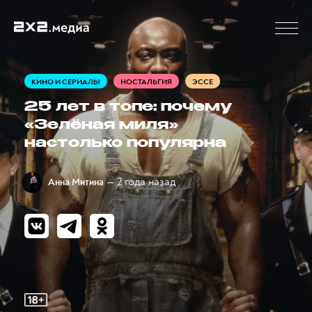
КИНО И СЕРИАЛЫ
НОСТАЛЬГИЯ
ЭССЕ
25 лет в топе: почему
«Зелёная миля»
настолько популярна
— 2 года назад
Анна Митина