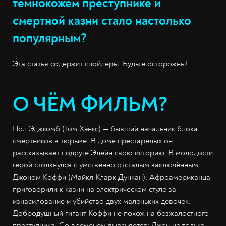
темнокожем преступнике и
смертной казни стало настолько
популярным?
Эта статья содержит спойлеры. Будьте осторожны!
О ЧЁМ ФИЛЬМ?
Пол Эджкомб (Том Хэнкс) — бывший начальник блока
смертников в тюрьме. В доме престарелых он
рассказывает подруге Элейн свою историю. В молодости
герой столкнулся с умственно отсталым заключённым
Джоном Коффи (Майкл Кларк Дункан). Афроамериканца
приговорили к казни на электрическом стуле за
изнасилование и убийство двух маленьких девочек.
Добродушный гигант Коффи не похож на безжалостного
преступника. Со временем выясняется: Джон не только