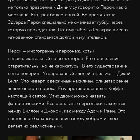
не только презрение к Джинглсу говорит о Перси, как о
мерзавце. Его грех более тяжкий. Во время казни
Эдуарда Перси специально не смачивает губку, через
которую проходит ток. Потому гибель Делакруа вместо
мгновенной становится долгой и мучительной.
Перси — многогранный персонаж, хоть и
непривлекательный со всех сторон. Его проявления
отвратительны, но не карикатуры. В его существование
легко поверить. Утрированный злодей в фильме — Дикий
Билл. Это изверг, одержимый насилием, олицетворение
человеческого порока. Ему противопоставлен Коффи —
настоящий святой. Этих двоих можно назвать
фантастическими. Все остальные персонажи находятся
между Биллом и Джоном, как между Адом и Раем. Это
постоянное балансирование между добром и злом
делает их реалистичными.