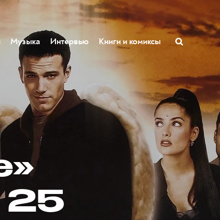
ы
Музыка
Интервью
Книги и комиксы
е»
 25