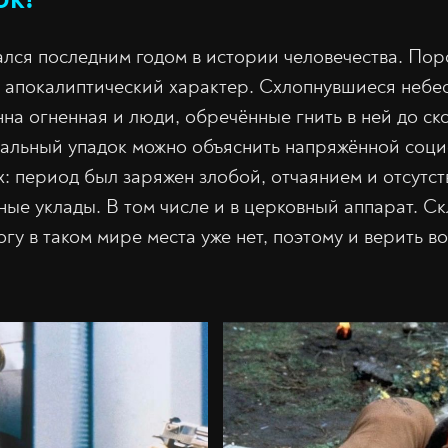
ался последним годом в истории человечества. По
 апокалиптический характер. Схлопнувшиеся небес
нна огненная и люди, обречённые гнить в ней до ск
альный упадок можно объяснить напряжённой соци
х: период был заряжен злобой, отчаянием и отсутст
ые уклады. В том числе и в церковный аппарат. С
огу в таком мире места уже нет, поэтому и верить в