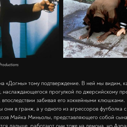
roductions
 «Догмы» тому подтверждение. В ней мы видим, к
, наслаждающегося прогулкой по джерсийскому пр
, впоследствии забивая его хоккейными клюшками. 
ы они в гранж, а у одного из агрессоров футболка 
ксов Майка Миньолы, представляющего собой сына
ется дальше, работают они тоже на демона, но Азра