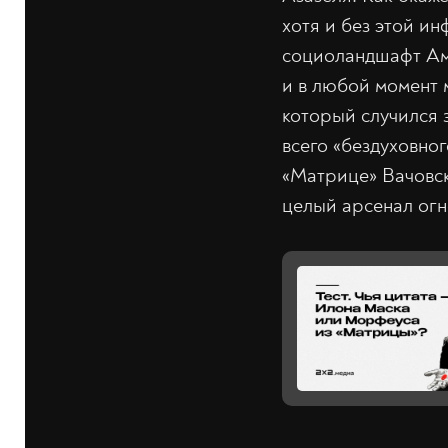
хотя и без этой и
социоландшафт Аме
и в любой момент м
который случился 
всего «бездуховног
«Матрице» Вачовск
целый арсенал огн