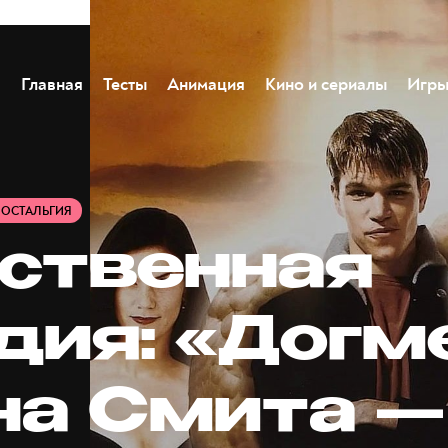
Главная
Тесты
Анимация
Кино и сериалы
Игр
НОСТАЛЬГИЯ
ственная
дия: «Догм
на Смита —