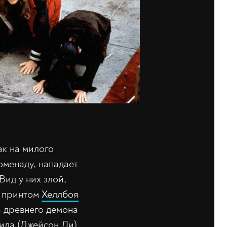
ак на милого
оменаду, нападает
Вид у них злой,
с принтом
Хеллбоя
 древнего демона
ила (Джейсон Ли),