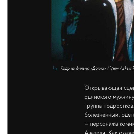
Кадр из фильма «Догма» / View Askew P
Открывающая сцена
одинокого мужчину
группа подростков
болезненный, одет
— персонажа коми
Азазеля. Как окаж