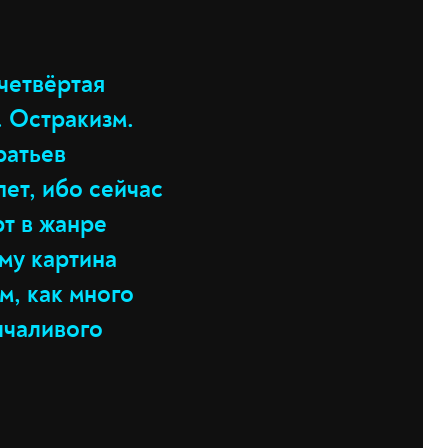
четвёртая
 Остракизм.
ратьев
пет, ибо сейчас
рт в жанре
му картина
м, как много
лчаливого