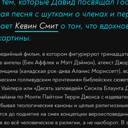
тем, которые Давид посвящал Гос
ая песня с шутками о членах и пе
вает
Кевин Смит
о том, что вдохно
картины.
медийный фильм, в котором фигурируют тринадцат
е ангелы (Бен Аффлек и Мэтт Дэймон), атеист Джо
енщина (канадская рок-дива Аланис Мориссетт), в
ческим голливудским прочтениям библейских сюжет
 Уайлера или «Десять заповедей» Сесила Блаунта 
айана по Монти Пайтон» Терри Джонса с издевате
бывая теологические каноны и целые религиозные
ется до поднятия на смех концепции вероисповедан
я во всё человеческое в религии, а не наоборот. В 