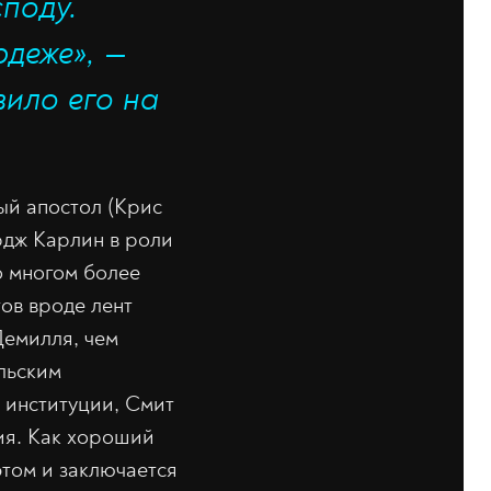
поду.
рдеже», —
вило его на
ый апостол (Крис
рдж Карлин в роли
о многом более
ов вроде лент
Демилля, чем
льским
 институции, Смит
ия. Как хороший
этом и заключается