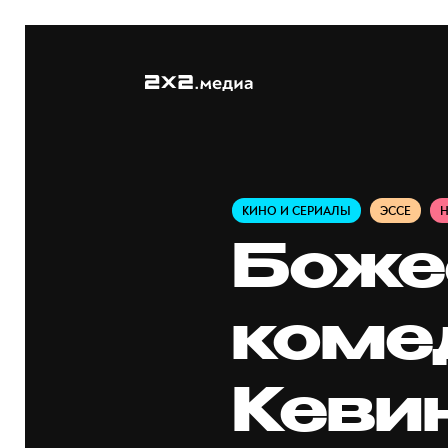
КИНО И СЕРИАЛЫ
ЭССЕ
Боже
коме
Кеви