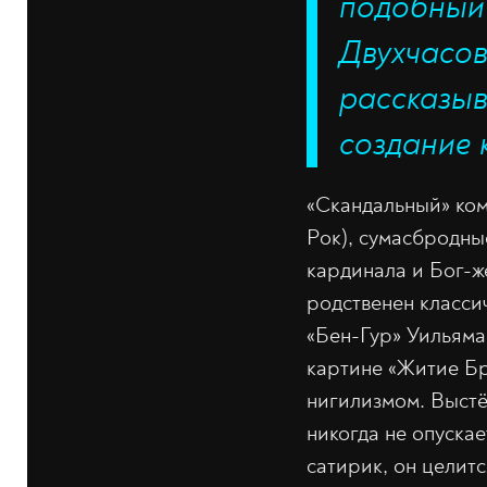
подобный 
Двухчасов
рассказы
создание 
«Скандальный» ко
Рок), сумасбродны
кардинала и Бог-ж
родственен класси
«Бен-Гур» Уильяма
картине «Житие Бр
нигилизмом. Выстё
никогда не опуска
сатирик, он целитс