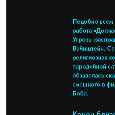
Подобно всем 
работа «Догма
Угрозы распра
Вайнштейн. Спу
религиозная ко
пародийной са
обзавелась ска
смешного в фи
Боба.
Конец близ