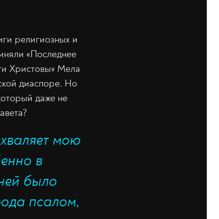
иги религиозных и
виняли «Последнее
сти Христовы» Мела
ской диаспоре. Но
который даже не
авета?
схваляет мою
бенно в
 ней было
рода псалом,