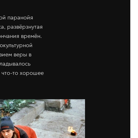
рой паранойя
а, развёрзнутая
ончания времён.
окультурной
вием веры в
кладывалось
о что-то хорошее