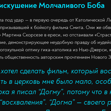
искушение Молчаливого Боба
ла под удар — в первую очередь от Католической Л
 призывавшей к бойкоту фильма Смита. Они же об
 Мартина Скорсезе в ереси, но отстаивали «Стра
ние, демонстрирующее неудобную правду об иудей
богохульной оптику гика-католика из Нью-Джерси, 
ь общественность авторским прочтением Нового З
 хотел сделать фильм, который во
ить в церковь мне было мало, осо
ока я писал “Догму”, потому что в
“восхваления”. “Догма” — своего 