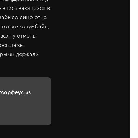
о вписывающихся в
забыло лицо отца
 тот же колумбайн,
 волну отмены
ось даже
торыми держали
 Морфеус из