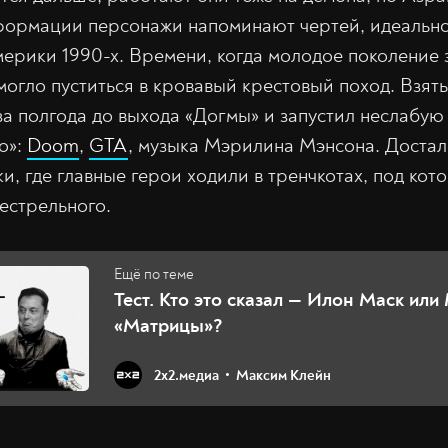
нформации персонажи напоминают чертей, идеальн
рики 1990-х. Времени, когда молодое поколение 
огло пуститься в кровавый крестовый поход. Взять
за полгода до выхода «Догмы» и запустил неслабую
о»:
Doom
,
GTA
, музыка Мэрилина Мэнсона. Достал
и, где главные герои ходили в тренчкотах, под ко
естрельного.
Тест. Кто это сказал — Илон Маск или
«Матрицы»?
2х2.медиа
Максим Клейн