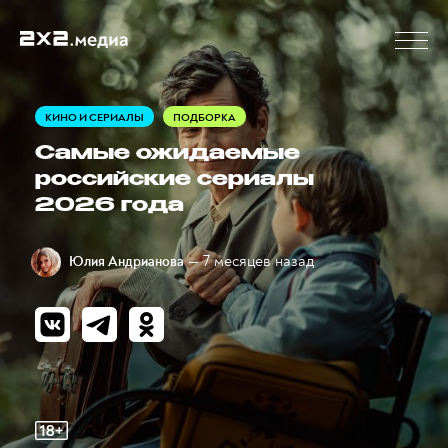
КИНО И СЕРИАЛЫ
ПОДБОРКА
Самые ожидаемые
российские сериалы
2026 года
— 7 месяцев назад
Юлия Андрианова