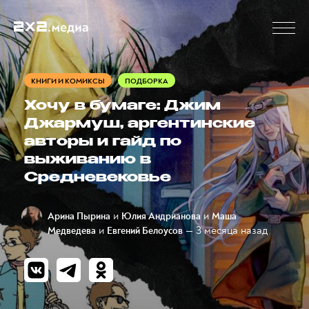
КНИГИ И КОМИКСЫ
ПОДБОРКА
Хочу в бумаге: Джим
Джармуш, аргентинские
авторы и гайд по
выживанию в
Средневековье
и
и
Арина Пырина
Юлия Андрианова
Маша
и
— 3 месяца назад
Медведева
Евгений Белоусов