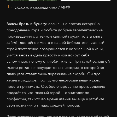
Обложка и страница книги / МИФ
Зачем брать в бумагу:
если вы не против историй о
преодолении горя и любите добрые терапевтические
произведения с оттенком светлой грусти, то эта книга
займёт достойное место в вашей библиотеке. Главный
герой постепенно возвращается к нормальной жизни,
учится вновь видеть красоту мира вокруг себя,
вспоминает, почему он любит жизнь. При такой основной
мысли роман не ощущается как история, в которой во
главу угла ставят лишь переживание скорби. Он про
жизнь и людское, про то, что некоторые вещи нужно
просто принимать. Особое очарование произведению
придаёт то, что главный герой
—
орнитолог по
профессии, так что во время чтения вы ещё и углубите
свои познания о птицах средней полосы.
Рекомендуется читать роман в гамаке, лёжа под яблоней