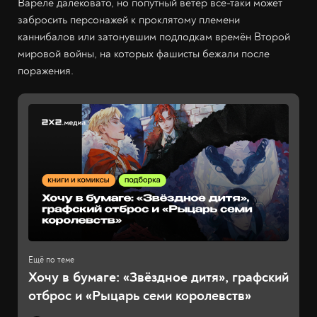
Вареле далековато, но попутный ветер всё-таки может
забросить персонажей к проклятому племени
каннибалов или затонувшим подлодкам времён Второй
мировой войны, на которых фашисты бежали после
поражения.
Хочу в бумаге: «Звёздное дитя», графский
отброс и «Рыцарь семи королевств»