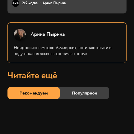
2х2.медиа
Арина Пырина
Арина Пырина
Неиронично смотрю «Сумерки», потираю клыки и
веду тг канал «сквозь кроличью нору»
Читайте ещё
Рекомендуем
Популярное