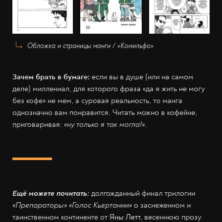
Обложка и страницы манги / «Комильфо»
Зачем брать в бумаге:
если вы в душе (или на самом
деле) миллениал, для которого фраза
«да я жить не могу
без кофе» не мем, а суровая реальность, то манга
однозначно вам понравится. Читать можно в кофейне,
приговаривая:
«ну только я так могла!»
.
Ещё можете почитать:
долгожданный финал трилогии
«Препараторы» «Голос Кьертании»
о заснеженном и
таинственном континенте от
Яны Летт
, весеннюю прозу