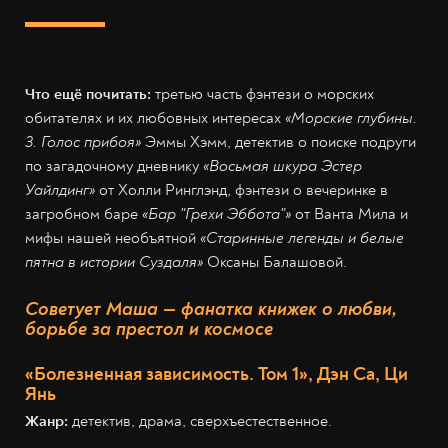
Что ещё почитать:
третью часть фэнтези о морских
обитателях и их любовных интересах
«Морские глубины.
3. Голос прибоя»
Эммы Хэмм, детектив о поиске подруги
по загадочному дневнику
«Восьмая шкура Эстер
Уайлдинг»
от Холли Ринглэнд, фэнтези о вечеринке в
загробном баре
«Бар "Грехи Эббота"»
от Ванта Мила и
мифы нашей необъятной
«Старинные легенды и белые
пятна в истории Суздаля»
Оксаны Балашовой.
Советует Маша — фанатка книжек о любви,
борьбе за престол и космосе
«Болезненная зависимость. Том 1», Дэн Са, Ци
Янь
Жанр:
детектив, драма, сверхъестественное.