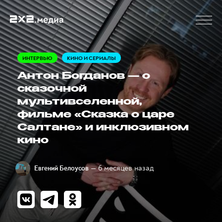
ИНТЕРВЬЮ
КИНО И СЕРИАЛЫ
Антон Богданов — о
сказочной
мультивселенной,
фильме «Сказка о царе
Салтане» и инклюзивном
кино
— 6 месяцев назад
Евгений Белоусов