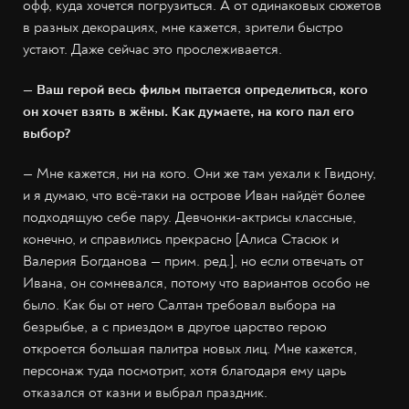
офф, куда хочется погрузиться. А от одинаковых сюжетов
в разных декорациях, мне кажется, зрители быстро
устают. Даже сейчас это прослеживается.
— Ваш герой весь фильм пытается определиться, кого
он хочет взять в жёны. Как думаете, на кого пал его
выбор?
— Мне кажется, ни на кого. Они же там уехали к Гвидону,
и я думаю, что всё-таки на острове Иван найдёт более
подходящую себе пару. Девчонки-актрисы классные,
конечно, и справились прекрасно [Алиса Стасюк и
Валерия Богданова — прим. ред.], но если отвечать от
Ивана, он сомневался, потому что вариантов особо не
было. Как бы от него Салтан требовал выбора на
безрыбье, а с приездом в другое царство герою
откроется большая палитра новых лиц. Мне кажется,
персонаж туда посмотрит, хотя благодаря ему царь
отказался от казни и выбрал праздник.