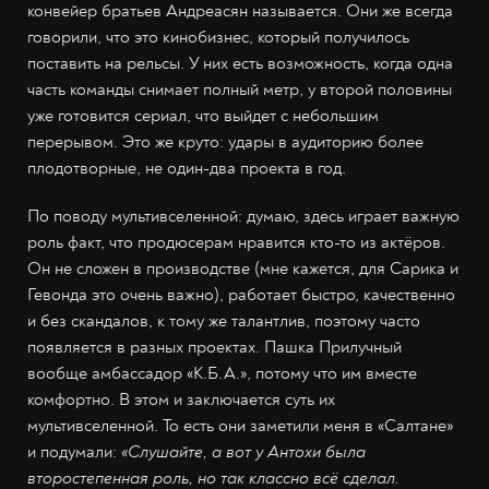
конвейер братьев Андреасян называется. Они же всегда
говорили, что это кинобизнес, который получилось
поставить на рельсы. У них есть возможность, когда одна
часть команды снимает полный метр, у второй половины
уже готовится сериал, что выйдет с небольшим
перерывом. Это же круто: удары в аудиторию более
плодотворные, не один-два проекта в год.
По поводу мультивселенной: думаю, здесь играет важную
роль факт, что продюсерам нравится кто-то из актёров.
Он не сложен в производстве (мне кажется, для Сарика и
Гевонда это очень важно), работает быстро, качественно
и без скандалов, к тому же талантлив, поэтому часто
появляется в разных проектах. Пашка Прилучный
вообще амбассадор «К.Б.А.», потому что им вместе
комфортно. В этом и заключается суть их
мультивселенной. То есть они заметили меня в «Салтане»
и подумали:
«Слушайте, а вот у Антохи была
второстепенная роль, но так классно всё сделал.