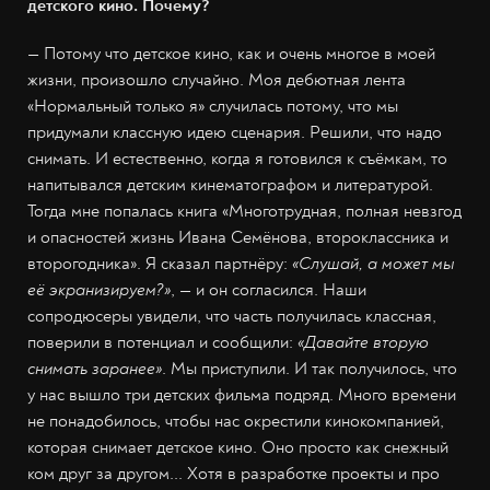
детского кино. Почему?
— Потому что детское кино, как и очень многое в моей
жизни, произошло случайно. Моя дебютная лента
«Нормальный только я» случилась потому, что мы
придумали классную идею сценария. Решили, что надо
снимать. И естественно, когда я готовился к съёмкам, то
напитывался детским кинематографом и литературой.
Тогда мне попалась книга «Многотрудная, полная невзгод
и опасностей жизнь Ивана Семёнова, второклассника и
второгодника». Я сказал партнёру:
«Слушай, а может мы
её экранизируем?»
, — и он согласился. Наши
сопродюсеры увидели, что часть получилась классная,
поверили в потенциал и сообщили:
«Давайте вторую
снимать заранее»
. Мы приступили. И так получилось, что
у нас вышло три детских фильма подряд. Много времени
не понадобилось, чтобы нас окрестили кинокомпанией,
которая снимает детское кино. Оно просто как снежный
ком друг за другом... Хотя в разработке проекты и про