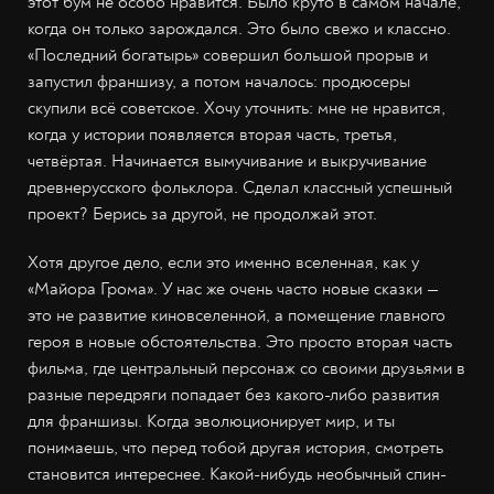
этот бум не особо нравится. Было круто в самом начале,
когда он только зарождался. Это было свежо и классно.
«Последний богатырь» совершил большой прорыв и
запустил франшизу, а потом началось: продюсеры
скупили всё советское. Хочу уточнить: мне не нравится,
когда у истории появляется вторая часть, третья,
четвёртая. Начинается вымучивание и выкручивание
древнерусского фольклора. Сделал классный успешный
проект? Берись за другой, не продолжай этот.
Хотя другое дело, если это именно вселенная, как у
«Майора Грома». У нас же очень часто новые сказки —
это не развитие киновселенной, а помещение главного
героя в новые обстоятельства. Это просто вторая часть
фильма, где центральный персонаж со своими друзьями в
разные передряги попадает без какого-либо развития
для франшизы. Когда эволюционирует мир, и ты
понимаешь, что перед тобой другая история, смотреть
становится интереснее. Какой-нибудь необычный спин-