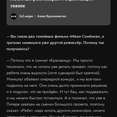
сказок
2х2.медиа
Алина Кувшинникова
— Вы сняли два семейных фильма «Иван Семёнов», а
третьим занимался уже другой режиссёр. Почему так
получилось?
— Потому что я снимал «Красавицу». Мы просто
понимали, что не хотели уже делать триквел, потому как
ребята очень выросли (хотя сценарий был крепкий).
Минкульт объявил очередной конкурс, и мы всё-таки
подались на него. Они очень долго принимали решение,
и я подумал, что не пройдём. И тут бац, нас поддержали,
и мы начали быстро готовиться. А я понимал, что уже в
Питере завязан на съёмки большого проекта, поэтому
сказал:
«Ребят, надо искать другого режиссёра, ничего
страшного в этом нет»
. Нашли Кирилла, он снял нам