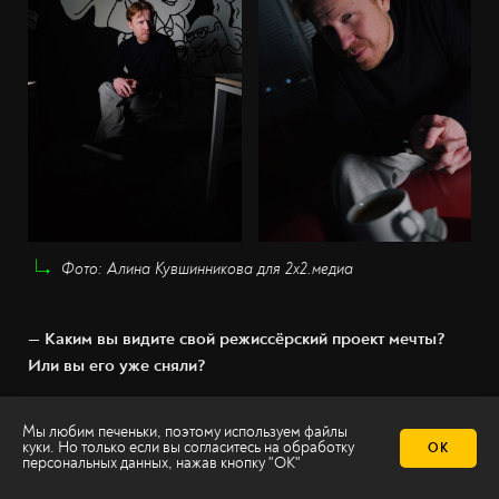
Фото: Алина Кувшинникова для 2х2.медиа
— Каким вы видите свой режиссёрский проект мечты?
Или вы его уже сняли?
— Хороший вопрос, если честно. Режиссёрский проект
Мы любим печеньки, поэтому используем файлы
мечты… Я бы очень не хотел думать о коммерческой
куки. Но только если вы согласитесь на
обработку
ОК
персональных данных
, нажав кнопку "ОК"
составляющей в этом случае, о зрелищности. То есть и в
«Красавицу», и в «Команду» закладывается большой