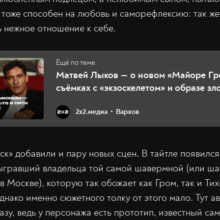
тоже способен на любовь и саморефлексию: так же, 
ь нежное отношение к себе.
Матвей Лыков — о новом «Майоре Гр
съёмках с «экзоскелетом» и образе зл
2х2.медиа
Варков
ск» добавили и пару новых сцен. В тайтле появилс
ыгравший владельца той самой шавермной (или ша
в Москве), которую так обожает как Гром, так и Ти
днако именно сюжетного толку от этого мало. Тут а
азу, ведь у персонажа есть прототип, известный с