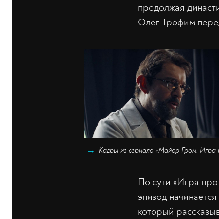
продолжая династ
Олег Трофим перед
Кадры из сериала «Майор Гром: Игра п
По сути «Игра про
эпизод начинается
который рассказыв