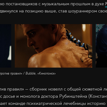
ию постановщиков с музыкальным прошлым в духе
винулся на позицию выше, став шоураннером свое
ротив правил» / Bubble, «Кинопоиск»
тив правил» — сборник новелл с общей сюжетной 
 с досье и монолога доктора Рубинштейна (Констан
ает команде психиатрической лечебницы историю 