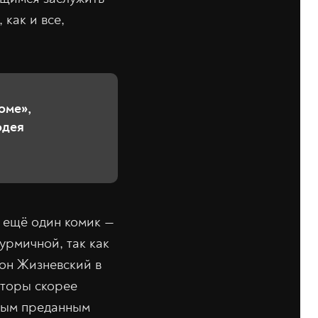
как и все,
оме»,
одея
я ещё один комик —
урмичной, так как
хон Жизневский в
вторы скорее
амым преданным