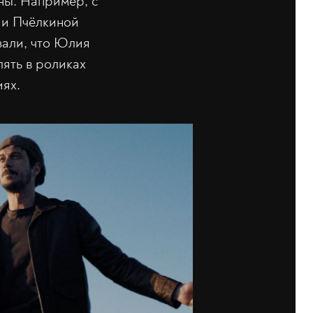
ены. Например, с
 и Пчёлкиной
зали, что Юлия
лять в роликах
иях.