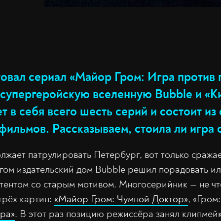
товал сериал «Майор Гром: Игра против 
упергеройскую вселенную Bubble и «К
 в себя всего шесть серий и состоит из
ильмов. Рассказываем, стоила ли игра 
жает патрулировать Петербург, вот только сражает
гом издательский дом Bubble решил порадовать ил
тентом со старым мотивом. Многосерийник — не что
трёх картин:
«Майор Гром: Чумной Доктор»
, «Гром
ра»
. В этот раз позицию режиссёра занял клипме