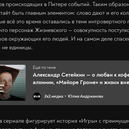
ов происходящих в Питере событий. Таким образом
таёт быть главным элементом: слово дают и его кол
ые всё это время оставались в тени интровертного
что персонаж Жизневского — совокупность поступко
ов окружающих его людей. И на самом деле спасе
а не единицы.
Александр Сетейкин — о любви к коф
алхимии, «Майоре Громе» и жизни вне
театра
2х2.медиа
Юлия Андрианова
в сериале фигурирует история «Игры» с преимущес