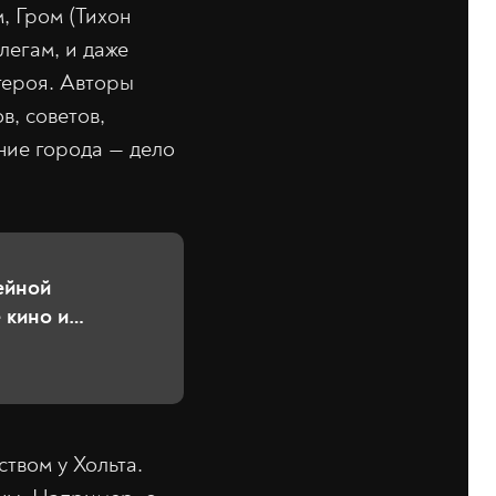
, Гром (Тихон
легам, и даже
 героя. Авторы
в, советов,
ние города — дело
ейной
 кино и
твом у Хольта.