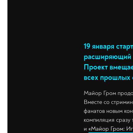
19 января стар
расширяющий с
Проект вмещает
всех прошлых ф
Майор Гром продол
Вместе со стримин
фанатов новым кон
компиляция сразу 
и
«Майор Гром: Иг