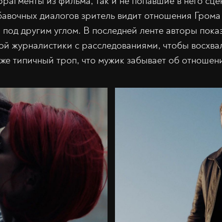
фрагменты из фильма, так и не попавшие в него сц
авочных диалогов зритель видит отношения Грома
) под другим углом. В последней ленте авторы пока
ой журналистики с расследованиями, чтобы восхва
кже типичный троп, что мужик забывает об отношен