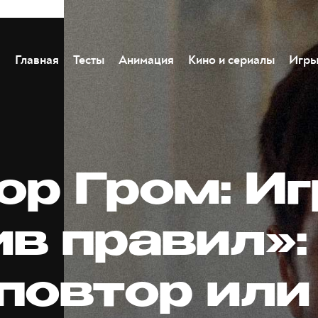
Главная
Тесты
Анимация
Кино и сериалы
Игр
ор Гром: Иг
ив правил»:
повтор или