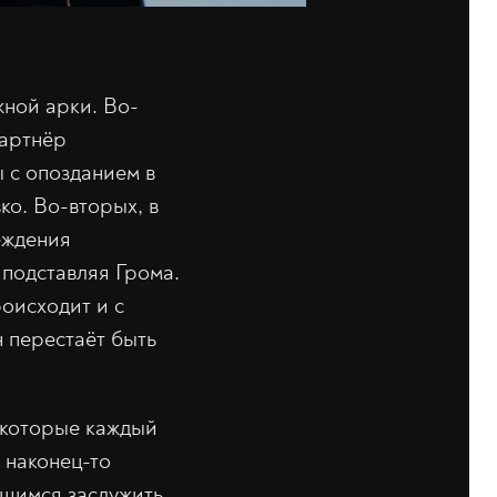
жной арки. Во-
партнёр
ы с опозданием в
ко. Во-вторых, в
еждения
 подставляя Грома.
роисходит и с
 перестаёт быть
, которые каждый
 наконец-то
щимся заслужить