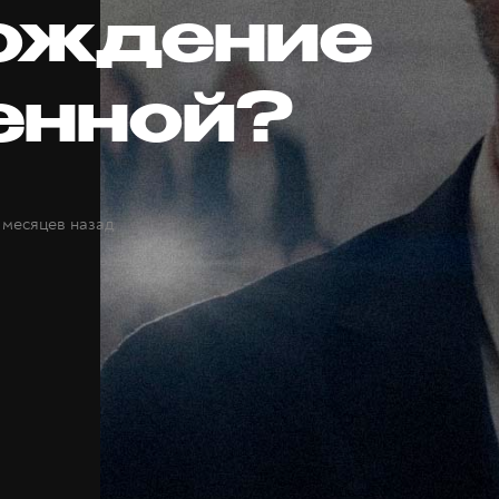
ождение
енной?
 месяцев назад