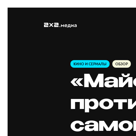
КИНО И СЕРИАЛЫ
ОБЗОР
«Май
прот
само