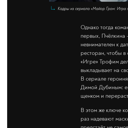
Кадры из сериала «Майор Гром: Игра п
Однако тогда кома
первых, Пчёлкина —
невнимателен к да
ресторан, чтобы в 
«Игре» Трофим дел
выкладывает на св
В сериале героиня
Димой Дубиным: ег
щенком и перерас
В этом же ключе к
раз надевают маски
предстаёт не сам