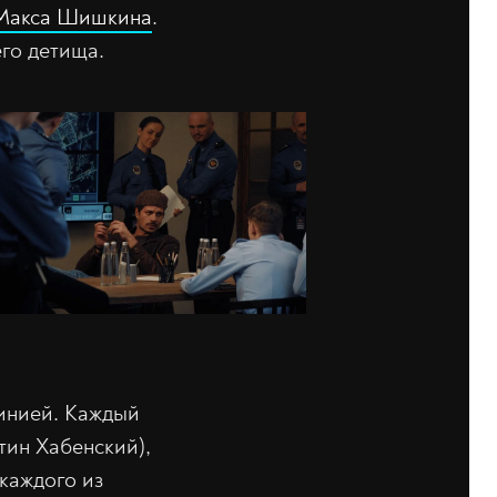
Макса Шишкина
.
го детища.
линией. Каждый
тин Хабенский),
каждого из