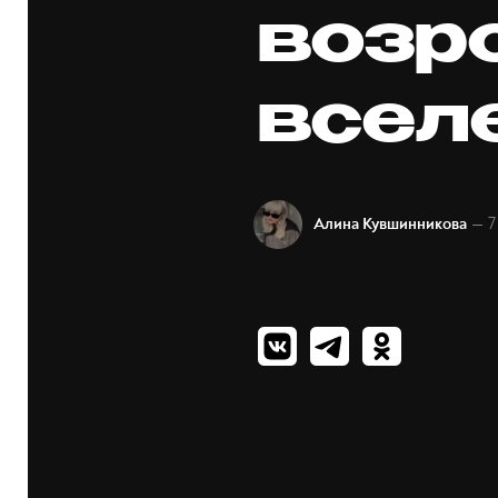
возр
всел
— 7
Алина Кувшинникова