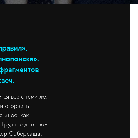
правил»,
инопоиска».
 фрагментов
свеч.
ся всё с теми же.
и огорчить
 иное, как
: Трудное детство»
йкер Соберсаша,