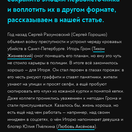
и воплотить их в другом формате,
рассказываем в нашей статье.
Год назад Сергей Разумовский (Сергей Горошко)
объявил войну преступности и устроил череду кровавых
убийств в Санкт-Петербурге. Игорь Гром (
Тихон
Жизневский
) смог помешать его планам, но ему это чуть
не стоило карьеры в полиции. В итоге всё закончилось
хорошо — для Игоря. Он стал героем в глазах горожан: в
его честь рисуют граффити и ставят памятники, жители
узнают на улицах и просят селфи, а ещё пробуют
скопировать его «лук» из кожаной куртки и помятой кепки.
Даже коллеги прониклись уважением к методам Грома и
стали прислушиваться. Казалось бы, жизнь хороша, но
есть ещё над чем работать — например, над своим
имиджем в соцсетях, о чём Игорю напоминает девушка и
блогер Юлия Пчёлкина (
Любовь Аксёнова
).