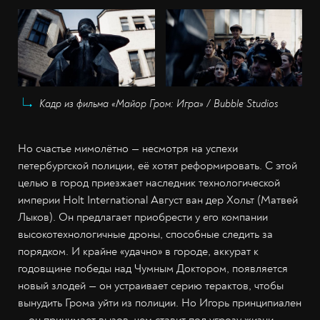
Кадр из фильма «Майор Гром: Игра» / Bubble Studios
Но счастье мимолётно — несмотря на успехи
петербургской полиции, её хотят реформировать. С этой
целью в город приезжает наследник технологической
империи Holt International Август ван дер Хольт (Матвей
Лыков). Он предлагает приобрести у его компании
высокотехнологичные дроны, способные следить за
порядком. И крайне «удачно» в городе, аккурат к
годовщине победы над Чумным Доктором, появляется
новый злодей — он устраивает серию терактов, чтобы
вынудить Грома уйти из полиции. Но Игорь принципиален
— он принимает вызов, чем ставит под угрозу жизни