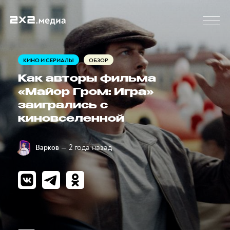
КИНО И СЕРИАЛЫ
ОБЗОР
Как авторы фильма
«Майор Гром: Игра»
заигрались с
киновселенной
— 2 года назад
Варков