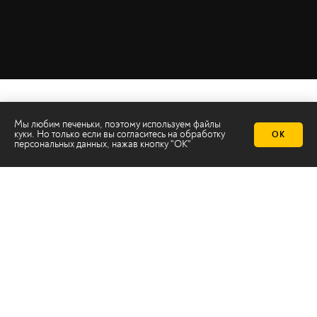
Мы любим печеньки, поэтому используем файлы
куки. Но только если вы согласитесь на
обработку
ОК
персональных данных
, нажав кнопку "ОК"