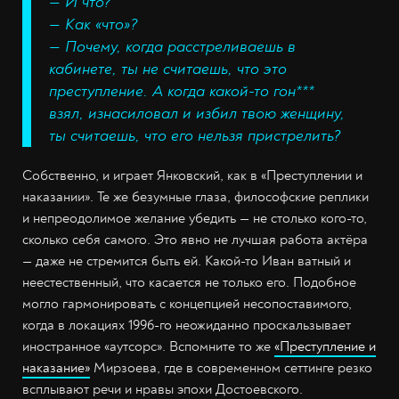
— И что?
— Как «что»?
— Почему, когда расстреливаешь в
кабинете, ты не считаешь, что это
преступление. А когда какой-то гон***
взял, изнасиловал и избил твою женщину,
ты считаешь, что его нельзя пристрелить?
Собственно, и играет Янковский, как в «Преступлении и
наказании». Те же безумные глаза, философские реплики
и непреодолимое желание убедить — не столько кого-то,
сколько себя самого. Это явно не лучшая работа актёра
— даже не стремится быть ей. Какой-то Иван ватный и
неестественный, что касается не только его. Подобное
могло гармонировать с концепцией несопоставимого,
когда в локациях 1996-го неожиданно проскальзывает
иностранное «аутсорс». Вспомните то же
«Преступление и
наказание»
Мирзоева, где в современном сеттинге резко
всплывают речи и нравы эпохи Достоевского.