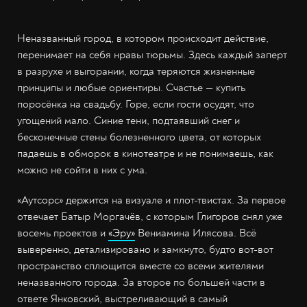
Неназванный город, в котором происходит действие,
перенимает на себя нравы тюрьмы. Здесь каждый заперт
в разрухе и выгорании, когда теряются жизненные
принципы и любые ориентиры. Счастье — купить
поросёнка на свадьбу. Горе, если гости осудят, что
угощений мало. Синие тени, подтаявший снег и
бесконечные стены болезненного цвета, от которых
падаешь в обморок в кинотеатре и не понимаешь, как
можно не сойти в них с ума.
«Аутсорс» держится на визуале и плот-твистах. За первое
отвечает Батыр Моргачёв, с которым Глигоров снял уже
восемь проектов и
«Эру»
Вениамина Илясова. Всё
выверенно, детализировано и замкнуто, будто вот-вот
пространство сплющится вместе со всеми жителями
неназванного города. За второе по большей части в
ответе Янковский, выстреливающий в самый