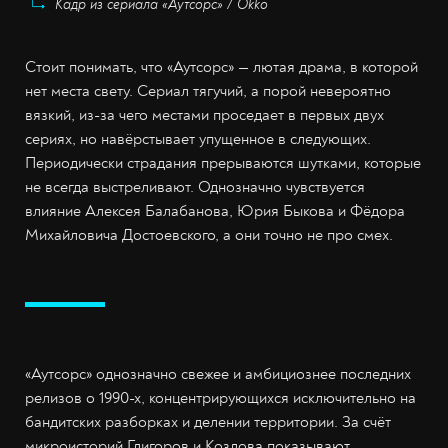
Кадр из сериала «Аутсорс» / Okko
Стоит понимать, что «Аутсорс» — лютая драма, в которой
нет места свету. Сериал тягучий, а порой невероятно
вязкий, из-за чего местами проседает в первых двух
сериях, но навёрстывает упущенное в следующих.
Периодически страдания прерываются шутками, которые
не всегда выстреливают. Однозначно чувствуется
влияние Алексея Балабанова, Юрия Быкова и Фёдора
Михайловича Достоевского, а они точно не про смех.
«Аутсорс» однозначно свежее и амбициознее последних
релизов о 1990-х, концентрирующихся исключительно на
бандитских разборках и делении территории. За счёт
микроисторий Глигоров и Козлова показывают