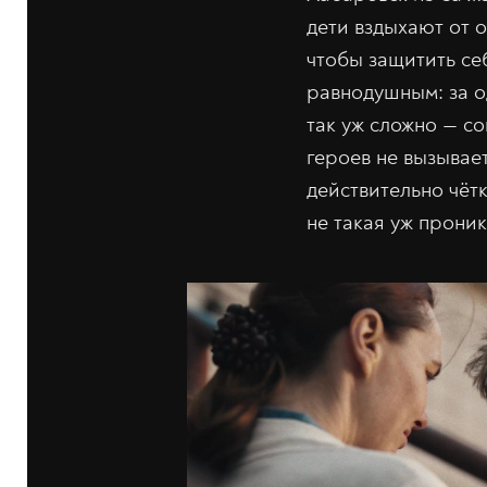
дети вздыхают от 
чтобы защитить се
равнодушным: за о
так уж сложно — со
героев не вызывает
действительно чётк
не такая уж прони