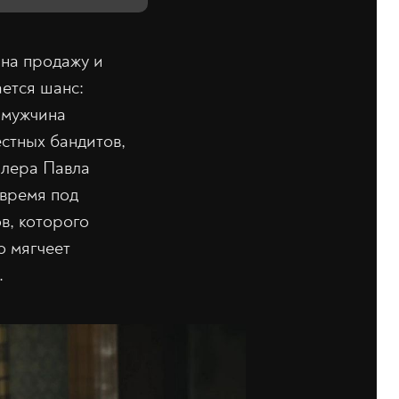
 на продажу и
ется шанс:
 мужчина
стных бандитов,
ллера Павла
 время под
в, которого
о мягчеет
.