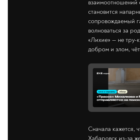
взаимоотношений о
становится напарни
сопровождаемый га
волноваться за ро
«Лихие» — не тру-
добром и злом, чё
Сначала кажется, 
Хабаровск из-за ж