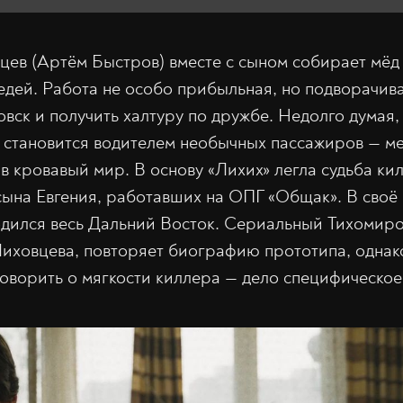
цев (Артём Быстров) вместе с сыном собирает мёд
едей. Работа не особо прибыльная, но подворачива
овск и получить халтуру по дружбе. Недолго думая,
 становится водителем необычных пассажиров — ме
 в кровавый мир. В основу «Лихих» легла судьба ки
сына Евгения, работавших на ОПГ «Общак». В своё
дился весь Дальний Восток. Сериальный Тихомиро
иховцева, повторяет биографию прототипа, однак
говорить о мягкости киллера — дело специфическое