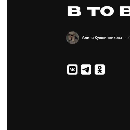
в то
— 2
Алина Кувшинникова