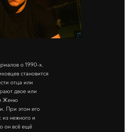
риалов о 1990-х.
иховцев становится
ести отца или
грают двое или
же Женю
и. При этом его
 из нежного и
о он всё ещё