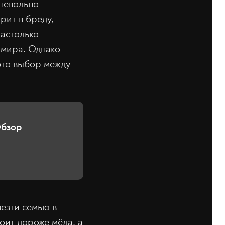
невольно
рит в бреду,
настолько
 мира. Однако
 это выбор между
Обзор
езти семью в
оит дороже мёда, а