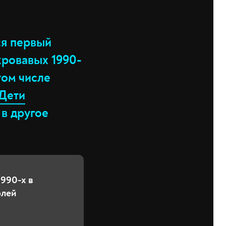
ся первый
кровавых 1990-
том числе
Дети
 в другое
1990-х в
олей