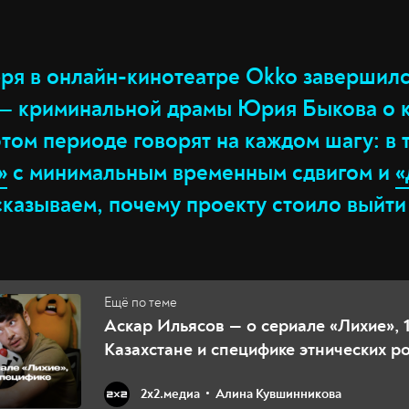
бря в онлайн-кинотеатре Okko завершил
 — криминальной драмы Юрия Быкова о 
этом периоде говорят на каждом шагу: в 
»
с минимальным временным сдвигом и
«
сказываем, почему проекту стоило выйти
Аскар Ильясов — о сериале «Лихие», 
Казахстане и специфике этнических р
2х2.медиа
Алина Кувшинникова