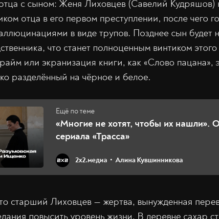
тца с сыном: Женя Лиховцев (Савелий Кудряшов) 
ком отца в его первом преступлении, после чего го
ллюцинациями в виде трупов. Позднее сын будет 
дственника, что станет полноценным винтиком этого
крайм или экранизация книги, как «Слово пацана»,
тко разделённый на чёрное и белое.
«Многие не хотят, чтобы их нашли». 
сериала «Трасса»
2х2.медиа
Алина Кувшинникова
что старший Лиховцев — жертва, вынужденная перев
елания повысить уровень жизни. В деревне сахар ст