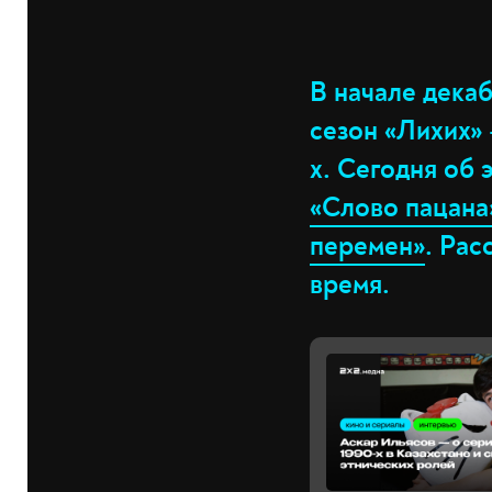
В начале дека
сезон «Лихих»
х. Сегодня об 
«Слово пацана
перемен»
. Рас
время.