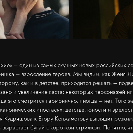
хие» — один из самых скучных новых российских се
фишка — взросление героев. Мы видим, как Женя Л
орому, как и в детстве, приходится решать — подв
вязано и увеличение каста: некоторых персонажей и
гда это смотрится гармонично, иногда — нет. Того 
канонических ипостасях: детстве, юности и зрелост
я Кудряшова к Егору Кенжаметову выглядит резким:
 вырастает бугай с короткой стрижкой. Понятно, чт