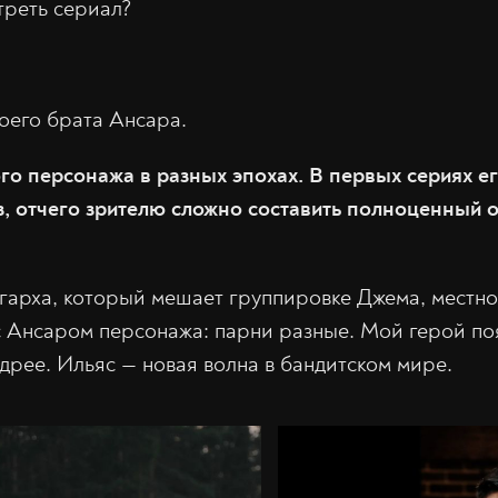
треть сериал?
моего брата Ансара.
го персонажа в разных эпохах. В первых сериях е
з, отчего зрителю сложно составить полноценный о
гарха, который мешает группировке Джема, местно
 Ансаром персонажа: парни разные. Мой герой поя
удрее. Ильяс — новая волна в бандитском мире.