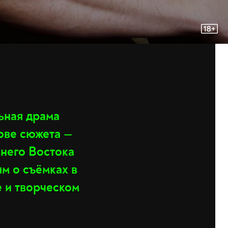
ьная драма
ове сюжета —
ьнего Востока
м о съёмках в
 и творческом