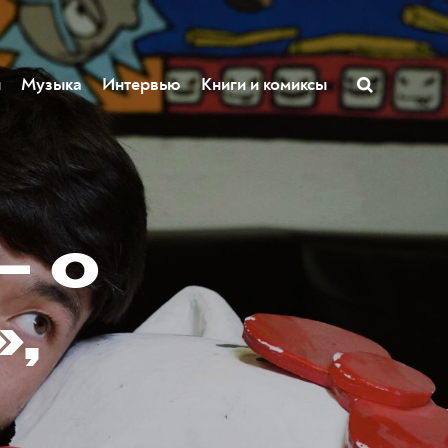
ы
Музыка
Интервью
Книги и комиксы
— о
,