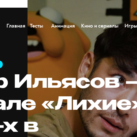
Главная
Тесты
Анимация
Кино и сериалы
Игр
р Ильясов 
але «Лихие»
х в