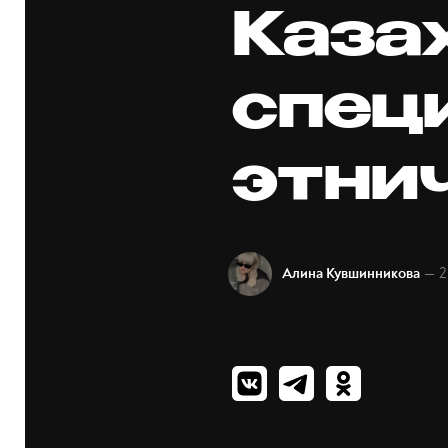
Каза
спец
этни
— 2
Алина Кувшинникова