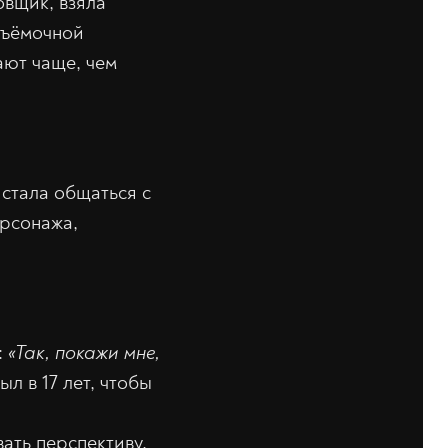
овщик, взяла
съёмочной
ают чаще, чем
стала общаться с
ерсонажа,
:
«Так, покажи мне,
л в 17 лет, чтобы
ать перспективу.