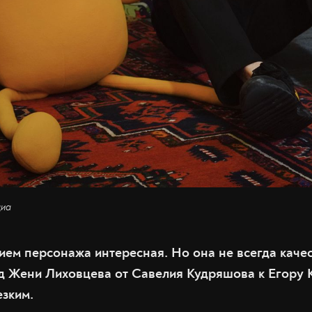
диа
ием персонажа интересная. Но она не всегда качес
д Жени Лиховцева от Савелия Кудряшова к Егору
езким.