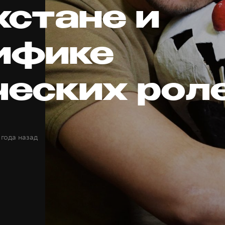
хстане и
ифике
ческих рол
 года назад