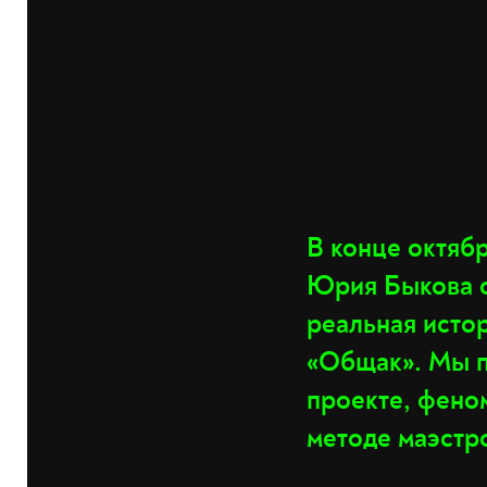
В конце октяб
Юрия Быкова о
реальная исто
«Общак». Мы п
проекте, фено
методе маэстр