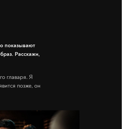
го показывают
браз. Расскажи,
го главаря. Я
вится позже, он