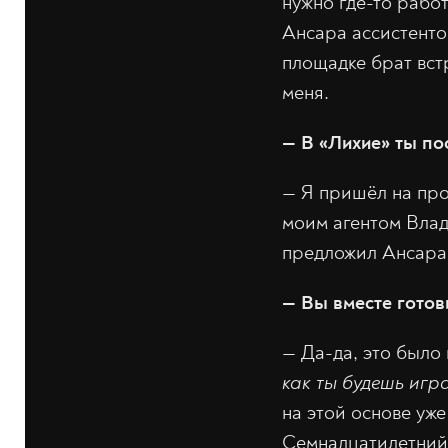
нужно где-то рабо
Ансара ассистенто
площадке брат вст
меня.
— В «Лихие» ты по
— Я пришёл на про
моим агентом Влад
предложил Ансара.
— Вы вместе готов
— Да-да, это было 
как ты будешь игра
на этой основе уж
Семнадцатилетний 