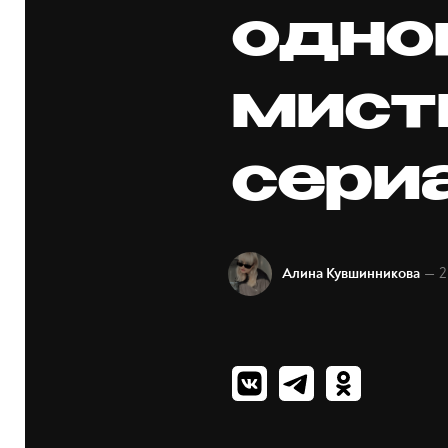
одно
мист
сери
— 2
Алина Кувшинникова