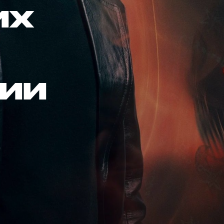
их
сии