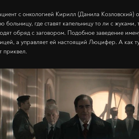
ациент с онкологией Кирилл (Данила Козловский) 
ю больницу, где ставят капельницу то ли с жуками, 
одят обряд с заговором. Подобное заведение имену
ицей, а управляет ей настоящий Люцифер. А как ту
т приквел.