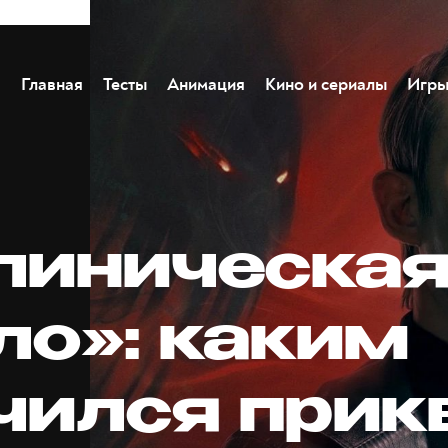
Главная
Тесты
Анимация
Кино и сериалы
Игр
линическая
ло»: каким
чился прик