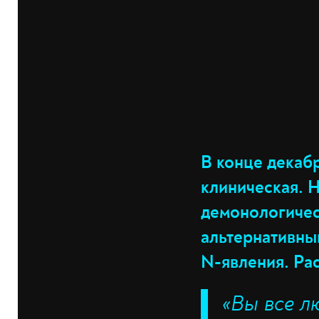
В конце декаб
клиническая. 
демонологичес
альтернативны
N-явления. Рас
«Вы все л