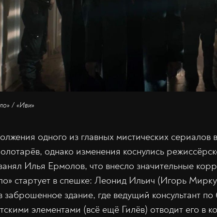
ло» / «Иви»
лжения одного из главных мистических сериалов в
олотарёв, однако изменения коснулись режиссёрск
занял Илья Ермолов, что внесло значительные корр
ло» стартует в спешке: Леонид Ильич (Игорь Мирк
 в заброшенное здание, где ведущий консультант по
тскими элементами (всё ещё Гилёв) отводит его в к