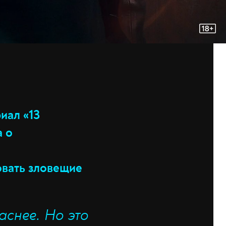
иал «13
а о
овать зловещие
аснее. Но это