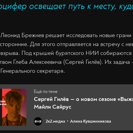
цифер освещает путь к месту, куд
д. Леонид Брежнев решает исследовать новые грани
сторонние. Для этого отправляется на встречу с н
т взрыва. Под крышей бурятского НИИ собираютс
твом Глеба Алексеевича (Сергей Гилёв). Их задач
 Генерального секретаря.
Сергей Гилёв — о новом сезоне «Выж
Майли Сайрус
2х2.медиа
Алина Кувшинникова