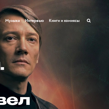
ы
Музыка
Интервью
Книги и комиксы
.
вел