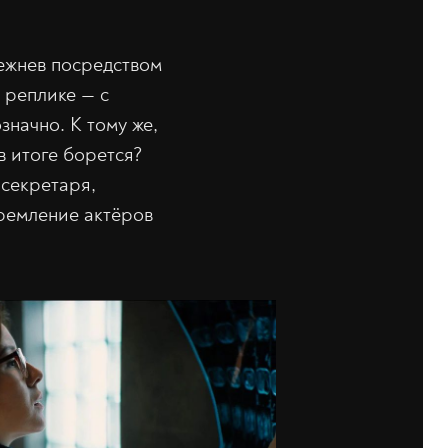
ежнев посредством
 реплике — с
значно. К тому же,
в итоге борется?
 секретаря,
тремление актёров