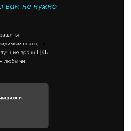
а вам не нужно
 защиты
евидимым нечто, но
я лучшие врачи ЦКБ
а — любыми
ивших» и