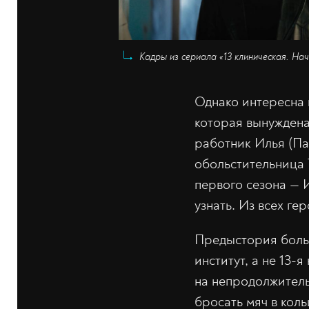
Кадры из сериала «13 клиническая. На
Однако интересна 
которая вынуждена
работник Илья (Па
обольстительница Т
первого сезона — 
узнать. Из всех ге
Предыстория больн
институт, а не 13
на непродолжитель
бросать мяч в кол