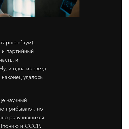
Старшенбаум),
, и партийный
асть, и
у, и одна из звёзд
 наконец удалось
щё научный
нно прибывают, но
анно разучившихся
— Японию и СССР.