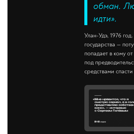
обман. Лю
идти».
Улан-Удэ, 1976 го
государства — поту
попадает в кому о
под предводительс
средствами спасти