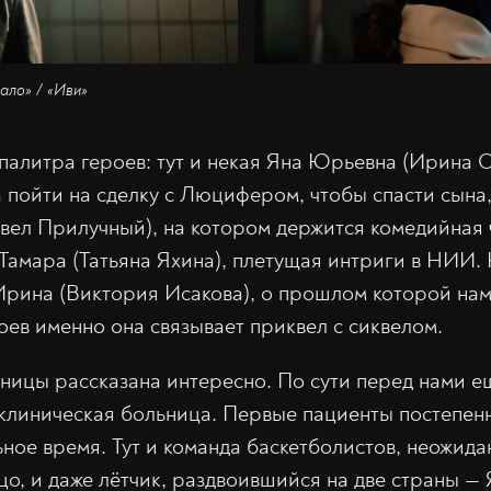
чало» / «Иви»
палитра героев: тут и некая Яна Юрьевна (Ирина 
 пойти на сделку с Люцифером, чтобы спасти сына
вел Прилучный), на котором держится комедийная ч
амара (Татьяна Яхина), плетущая интриги в НИИ. Н
Ирина (Виктория Исакова), о прошлом которой нам
роев именно она связывает приквел с сиквелом.
ицы рассказана интересно. По сути перед нами е
-я клиническая больница. Первые пациенты постепе
ное время. Тут и команда баскетболистов, неожид
ьцо, и даже лётчик, раздвоившийся на две страны 