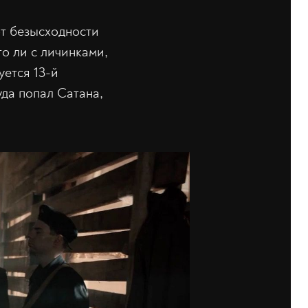
от безысходности
то ли с личинками,
ется 13-й
да попал Сатана,