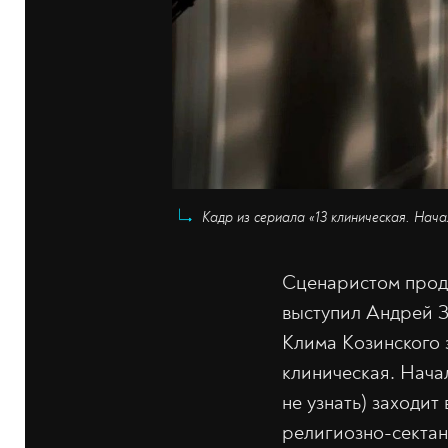
Кадр из сериала «13 клиническая. Нача
Сценаристом продо
выступил Андрей З
Клима Козинского 
клиническая. Нача
не узнать) заходит
религиозно-сектан