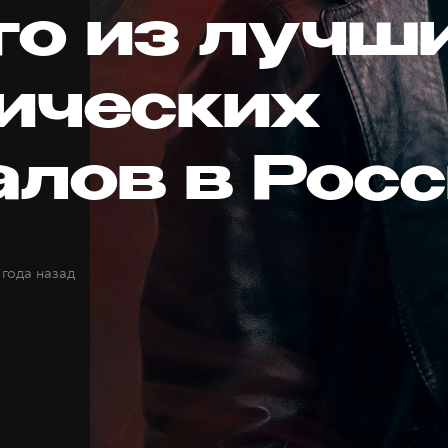
го из лучш
ических
алов в Рос
 года назад