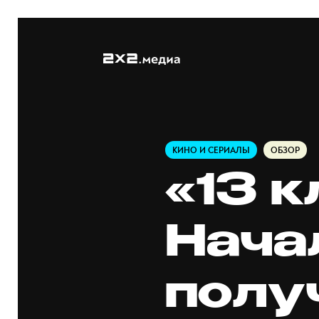
КИНО И СЕРИАЛЫ
ОБЗОР
«13 к
Нача
полу