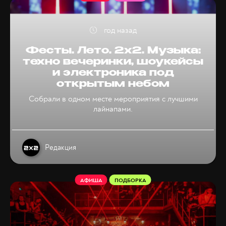
год назад
Фесты. Лето. 2х2. Музыка:
техно вечеринки, шоукейсы
и электроника под
открытым небом
Собрали в одном месте мероприятия с лучшими
лайнапами.
Редакция
АФИША
ПОДБОРКА