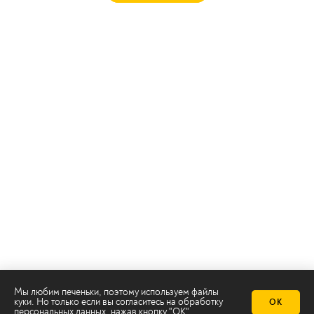
Мы любим печеньки, поэтому используем файлы
куки. Но только если вы согласитесь на
обработку
ОК
персональных данных
, нажав кнопку "ОК"