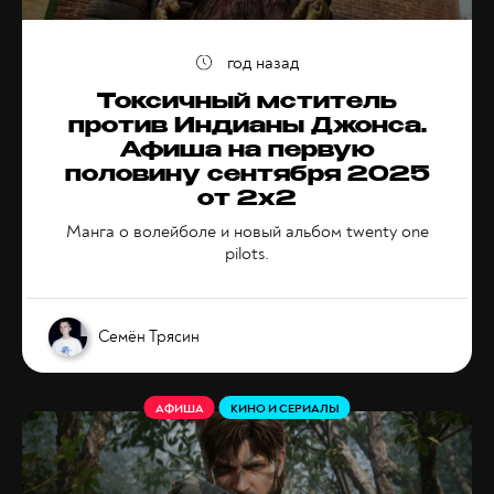
год назад
Токсичный мститель
против Индианы Джонса.
Афиша на первую
половину сентября 2025
от 2x2
Манга о волейболе и новый альбом twenty one
pilots.
Семён Трясин
АФИША
КИНО И СЕРИАЛЫ