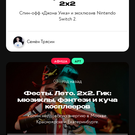
2x2
Спин-офф «Джона Уика» и эксклюзив Nintendo
Switch 2.
Семён Трясин
АФИША
АРТ
год назад
Фесты. Лето. 2х2. Гик:
мюзиклы, фэнтези и куча
косплееров
Копим нёрдовскую энергию в Москве,
Красноярске и Екатеринбурге.