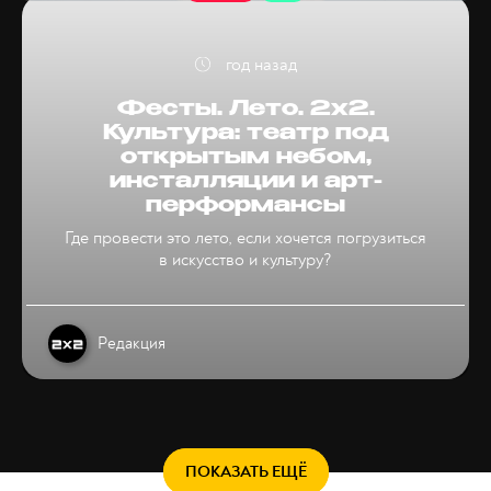
год назад
Фесты. Лето. 2х2.
Культура: театр под
открытым небом,
инсталляции и арт-
перформансы
Где провести это лето, если хочется погрузиться
в искусство и культуру?
Редакция
ПОКАЗАТЬ ЕЩЁ