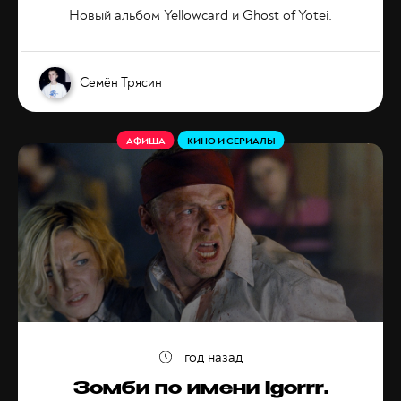
Новый альбом Yellowcard и Ghost of Yotei.
Семён Трясин
АФИША
КИНО И СЕРИАЛЫ
год назад
Зомби по имени Igorrr.