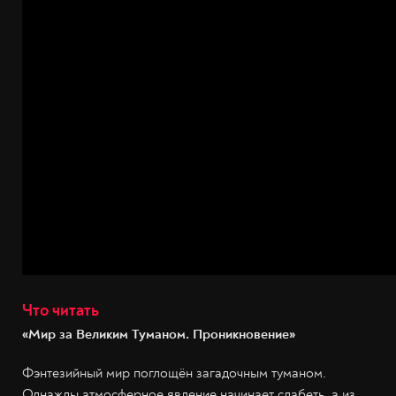
Что читать
«Мир за Великим Туманом. Проникновение»
Фэнтезийный мир поглощён загадочным туманом.
Однажды атмосферное явление начинает слабеть, а из