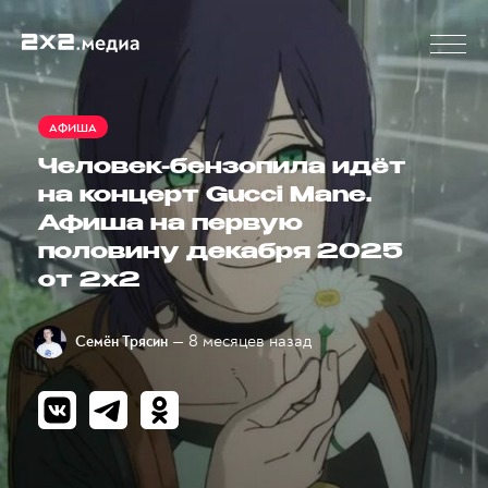
АФИША
Человек-бензопила идёт
на концерт Gucci Mane.
Афиша на первую
половину декабря 2025
от 2x2
— 8 месяцев назад
Семён Трясин