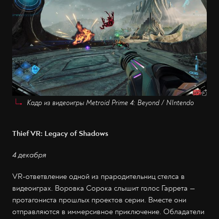
Кадр из видеоигры Metroid Prime 4: Beyond / NIntendo
Thief VR: Legacy of Shadows
4 декабря
VR-ответвление одной из прародительниц стелса в
видеоиграх. Воровка Сорока слышит голос Гаррета —
протагониста прошлых проектов серии. Вместе они
отправляются в иммерсивное приключение. Обладатели