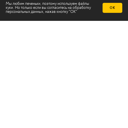
Мы любим печеньки, поэтому используем файлы
куки. Но только если вы согласитесь на
обработку
ОК
персональных данных
, нажав кнопку "ОК"