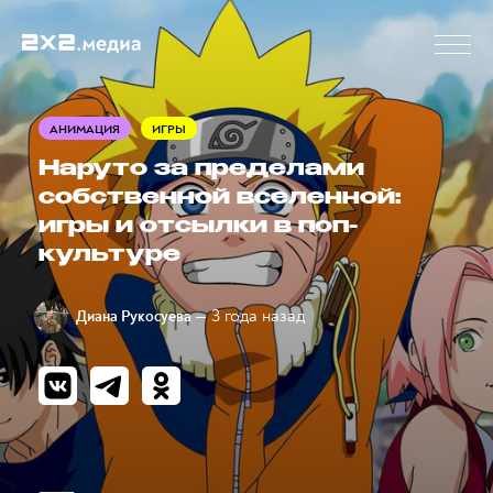
АНИМАЦИЯ
ИГРЫ
Наруто за пределами
собственной вселенной:
игры и отсылки в поп-
культуре
— 3 года назад
Диана Рукосуева