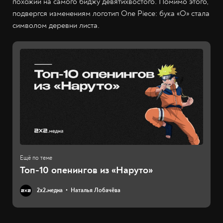
похожий на самого биджу девятихвостого. Помимо этого,
подвергся изменениям логотип One Piece: бука «O» стала
символом деревни листа.
Топ-10 опенингов из «Наруто»
2х2.медиа
Наталья Лобачёва