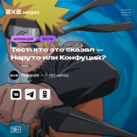
АНИМАЦИЯ
ТЕСТЫ
Тест: кто это сказал —
Наруто или Конфуций?
— 5 лет назад
Редакция