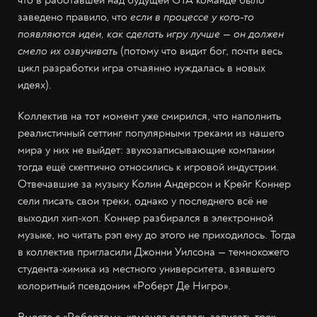
заведено правило, что
если в процессе у кого-то
появляются идеи, как сделать игру лучше — он должен
смело их озвучивать
(потому что видит бог, почти весь
цикл разработки игра отчаянно нуждалась в новых
идеях).
Коллектив на тот момент уже смирился, что наполнить
реалистичный сеттинг популярными треками из нашего
мира у них не выйдет: звукозаписывающие компании
тогда ещё скептично относились к игровой индустрии.
Отвечавшие за музыку Колин Андерсон и Крейг Коннер
сели писать свои треки, однако у последнего всё не
выходил хип-хоп. Коннер разбирался в электронной
музыке, но читать рэп ему до этого не приходилось. Тогда
в коллектив пригласили Джонни Уилсона — темнокожего
студента-химика из местного университета, взявшего
колоритный псевдоним «Роберт Де Нигро».
Вместе с «Робертом», команда взялась записать трек,