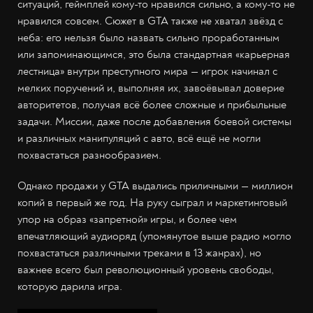
ситуаций, геймплей кому-то нравился сильно, а кому-то не
нравился совсем. Сюжет в GTA также не хватал звёзд с
неба: его нельзя было назвать сильно проработанным
или запоминающимся, это была стандартная «карьерная
лестница» внутри преступного мира — игрок начинал с
мелких поручений и, выполняя их, завоёвывал доверие
авторитетов, получая всё более сложные и прибыльные
задачи. Миссии, даже после добавления боевой системы
и различных манипуляций с авто, всё ещё не могли
похвастаться разнообразием.
Однако продажи у GTA выдались приличными — миллион
копий в первый же год. На руку сыграл и маркетинговый
упор на образ «запретной» игры, и более чем
впечатляющий аудиоряд (упомянутое выше радио могло
похвастаться различными треками в 13 жанрах), но
важнее всего был революционный уровень свободы,
которую дарила игра.