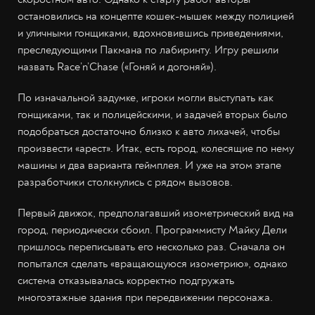
остановились на концепте кошек-мышек между полицией
и уличными гонщиками, вдохновившись приведениями,
преследующими Пакмана по лабиринту. Игру решили
назвать Race’n’Chase («Гоняй и догоняй»).
По изначальной задумке, игроки могли выступать как
гонщиками, так и полицейскими, и задачей вторых было
подобраться достаточно близко к авто лихачей, чтобы
произвести «арест». Итак, есть город, колесящие по нему
машины и два варианта геймплея. И уже на этом этапе
разработчики столкнулись с рядом вызовов.
Первый движок, предполагавший изометрический вид на
город, периодически сбоил. Программисту Майку Дели
пришлось переписывать его несколько раз. Сначала он
попытался сделать «вращающуюся изометрию», однако
система отказывалась корректно подгружать
многоэтажные здания при передвижении персонажа.