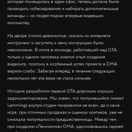
которая помещалась в один офис, теперь должна была
проводить собеседования и набирать дополнительные
команды — из людей подчас впервые видевших
компьютер.
На дворе стояли девяностые, скачать из интернета
инструмент и загуглить к нему инструкцию было
невозможно. В итоге в команде, работавшей над GTA,
только у одного человека имелся опыт создания
видеоигр, поэтому в особенный успех проекта в DMA
верили слабо. Забегая вперёд, в течение следующих
нескольких лет эта вера не стала сильнее.
История разработки первой GTA довольно хорошо
задокументирована. Мы знаем, что получившийся сиквел
Lemmings внутри студии понравился не всем, да и сама
игра, при отличных продажах и оценках критиков, уже не
снискала популярности предшественницы. Между тем,
при создании «Леммингов» DMA, вдохновившись серией