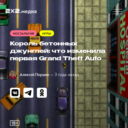
НОСТАЛЬГИЯ
ИГРЫ
Король бетонных
джунглей: что изменила
первая Grand Theft Auto
— 3 года назад
Алексей Першин