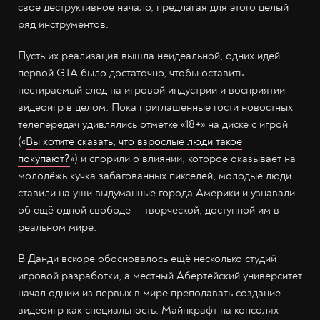
своё деструктивное начало, предлагая для этого целый
ряд инструментов.
Пусть их реализация вышла неидеальной, одних идей
первой GTA было достаточно, чтобы оставить
нестираемый след на игровой индустрии и восприятии
видеоигр в целом. Пока приглашённые гости новостных
телепередач удивлялись отметке «18+» на диске с игрой
(«
Вы хотите сказать, что взрослые люди такое
покупают?
») и спорили о влиянии, которое оказывает на
молодёжь кучка забагованных пикселей, молодые люди
ставили на уши выдуманные города Америки и узнавали
об ещё одной свободе — творческой, доступной им в
реальном мире.
В Данди вскоре обосновалось ещё несколько студий
игровой разработки, а местный Абертейский университет
начал одним из первых в мире преподавать создание
видеоигр как специальность. Майнкрафт на консолях