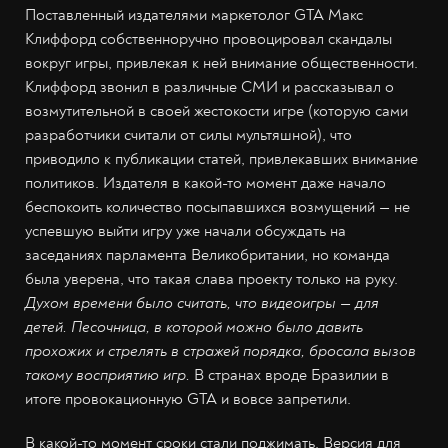
Поставленный издателями маркетолог GTA Макс
Клиффорд собственноручно провоцировал скандалы
вокруг игры, привлекая к ней внимание общественности.
Клиффорд звонил в различные СМИ и рассказывал о
возмутительной в своей жестокости игре (которую сами
разработчики считали от силы мультяшной), что
приводило к публикации статей, привлекавших внимание
политиков. Издателя в какой-то момент даже начало
беспокоить количество посыпавшихся возмущений — не
успевшую выйти игру уже начали обсуждать на
заседаниях парламента Великобритании, но команда
была уверена, что такая слава проекту только на руку.
Духом времени было считать, что видеоигры — для
детей. Песочница, в которой можно было давить
прохожих и стрелять в стражей порядка, бросала вызов
такому восприятию игр.
В странах вроде Бразилии в
итоге провокационную GTA и вовсе запретили.
В какой-то момент сроки стали поджимать. Версия для