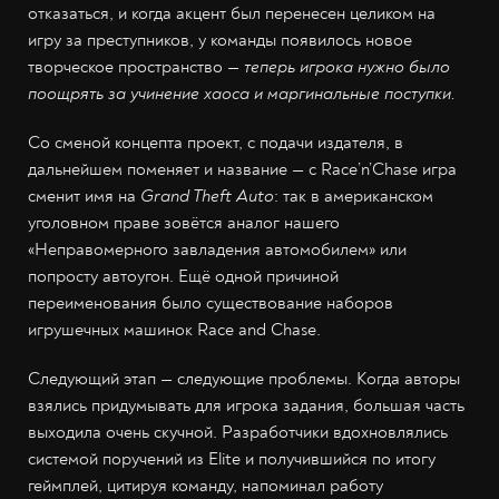
отказаться, и когда акцент был перенесен целиком на
игру за преступников, у команды появилось новое
творческое пространство —
теперь игрока нужно было
поощрять за учинение хаоса и маргинальные поступки.
Со сменой концепта проект, с подачи издателя, в
дальнейшем поменяет и название — с Race’n’Chase игра
сменит имя на
Grand Theft Auto
: так в американском
уголовном праве зовётся аналог нашего
«Неправомерного завладения автомобилем» или
попросту автоугон. Ещё одной причиной
переименования было существование наборов
игрушечных машинок Race and Chase.
Следующий этап — следующие проблемы. Когда авторы
взялись придумывать для игрока задания, большая часть
выходила очень скучной. Разработчики вдохновлялись
системой поручений из Elite и получившийся по итогу
геймплей, цитируя команду, напоминал работу