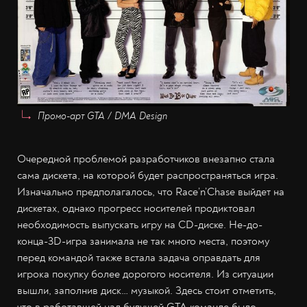
Промо-арт GTA / DMA Design
Очередной проблемой разработчиков внезапно стала
сама дискета, на которой будет распространяться игра.
Изначально предполагалось, что Race’n’Chase выйдет на
дискетах, однако прогресс носителей продиктовал
необходимость выпускать игру на CD-диске. Не-до-
конца-3D-игра занимала не так много места, поэтому
перед командой также встала задача оправдать для
игрока покупку более дорогого носителя. Из ситуации
вышли, заполнив диск… музыкой. Здесь стоит отметить,
что в работавшей над будущей GTA команде было