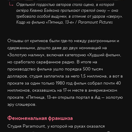
Отдельной гордостью авторов стала сцена, в которой
актёра Кевина Бэйкона протыкают стрелой снизу — она
требовала особой выдумки, в отличие от ударов «сверху».
Кадр из фильма
«Пятница, 13-е»
/
Paramount Pictures
Отзывы от критиков были где-то между разгромными и
сдержанными, дошло даже до двух номинаций на
«Золотую малину», включая категорию «Худший фильм»,
но сработало сарафанное радио. В итоге на
производство фильма ушло порядка 500 тысяч
долларов, студия заплатила за него 1,5 миллиона, а вот в
прокате за один только 1980 год фильм собрал почти 40
миллионов, оказавшись на 17-м месте в американском
прокате. «Пятница, 13-е» открыла портал в Ад — золотую
эру слэшеров.
Феноменальная франшиза
Студия Paramount, у которой на руках оказался