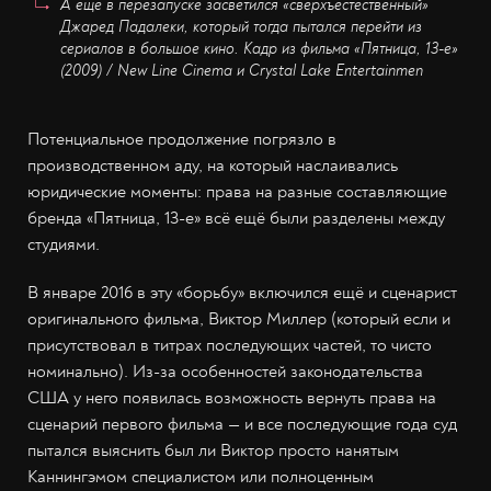
А ещё в перезапуске засветился «сверхъестественный»
Джаред Падалеки, который тогда пытался перейти из
сериалов в большое кино. Кадр из фильма
«Пятница, 13-е»
(2009) / New Line Cinema и Crystal Lake Entertainmen
Потенциальное продолжение погрязло в
производственном аду, на который наслаивались
юридические моменты: права на разные составляющие
бренда «Пятница, 13-е» всё ещё были разделены между
студиями.
В январе 2016 в эту «борьбу» включился ещё и сценарист
оригинального фильма, Виктор Миллер (который если и
присутствовал в титрах последующих частей, то чисто
номинально). Из-за особенностей законодательства
США у него появилась возможность вернуть права на
сценарий первого фильма — и все последующие года суд
пытался выяснить был ли Виктор просто нанятым
Каннингэмом специалистом или полноценным