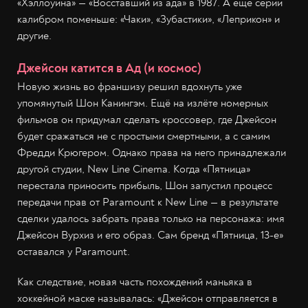
«Хэллоуина» — «Восставший из ада» в 1987. А ещё серии
калибром поменьше: «Чаки», «Зубастики», «Леприкон» и
другие.
Джейсон катится в Ад (и космос)
Новую жизнь во франшизу решил вдохнуть уже
упомянутый Шон Канингэм. Ещё на излёте номерных
фильмов он придумал сделать кроссовер, где Джейсон
будет сражаться не с простыми смертными, а с самим
Фредди Крюгером. Однако права на него принадлежали
другой студии, New Line Cinema. Когда «Пятница»
перестала приносить прибыль, Шон запустил процесс
передачи прав от Paramount к New Line — в результате
сделки удалось забрать права только на персонажа: имя
Джейсон Вурхиз и его образ. Сам бренд «Пятница, 13-е»
оставался у Paramount.
Как следствие, новая часть похождений маньяка в
хоккейной маске называлась: «Джейсон отправляется в