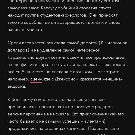
заинтересовались учёные и военные, поэтому его труп
замораживают. Капсулу с убийцей столетия спустя
находит группа студентов-археологов. Они приносят
тело на корабль, где он возвращается к жизни и снова
начинает убивать.
Среди всех частей эта стала самой дорогой (11 миллионов
долларов) и на удивление самой интересной.
Кардинально другой сеттинг освежил всё происходящее,
а ещё фильм выбрал не пугать, а развлекать — жестокость
всё ещё на месте, но сделана с огоньком. Посмотрите,
например,
сцену
, где с Джейсоном сражается женщина-
андроид.
К большому сожалению, эта часть ещё сильнее
провалилась в прокате, хотя полностью с радаров
версия персонажа не исчезла. Его приключения (как это
часто бывает с не самыми успешными лентами)
продолжились на страницах комиксов. Правда вышло