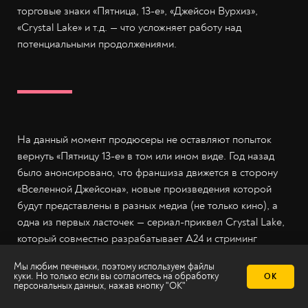
торговые знаки «Пятница, 13-е», «Джейсон Вурхиз»,
«Crystal Lake» и т.д. — что усложняет работу над
потенциальными продолжениями.
На данный момент продюсеры не оставляют попыток
вернуть «Пятницу 13-е» в том или ином виде. Год назад
было анонсировано, что франшиза движется в сторону
«Вселенной Джейсона», новые произведения которой
будут представлены в разных медиа (не только кино), а
одна из первых ласточек — сериал-приквел Crystal Lake,
который совместно разрабатывает А24 и стриминг
Peacock. Если авторам хватит амбиций и таланта, то,
Мы любим печеньки, поэтому используем файлы
может быть, фанаты хорроров наконец-то получат 13-й
куки. Но только если вы согласитесь на
обработку
ОК
персональных данных
, нажав кнопку "ОК"
фильм серии «Пятница, 13-е».