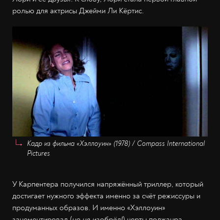
ролью для актрисы Джейми Ли Кёртис.
Кадр из фильма «Хэллоуин» (1978) /
Compass International
Pictures
У Карпентера получился напряжённый триллер, который
достигает нужного эффекта именно за счёт режиссуры и
продуманных образов. И именно «Хэллоуин»
зацементировал (
но не изобрёл!
) черты поджанра