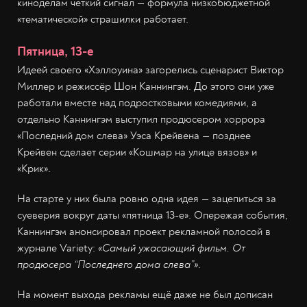
киноделам чёткий сигнал — формула низкобюджетной
«тематической» страшилки работает.
Пятница, 13-е
Идеей своего «Хэллоуина» загорелись сценарист Виктор
Миллер и режиссёр Шон Каннингэм. До этого они уже
работали вместе над подростковыми комедиями, а
отдельно Каннингэм выступил продюсером хоррора
«Последний дом слева» Уэса Крейвена — позднее
Крейвен сделает серии «Кошмар на улице вязов» и
«Крик».
На старте у них была ровно одна идея — зацепиться за
суеверия вокруг даты «пятница 13-е». Опережая события,
Каннингэм анонсировал проект рекламной полосой в
журнале Variety:
«Самый ужасающий фильм. От
продюсера “Последнего дома слева”»
.
На момент выхода рекламы ещё даже не был дописан