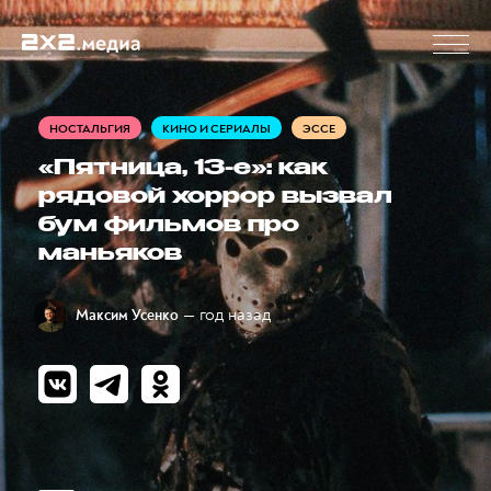
НОСТАЛЬГИЯ
КИНО И СЕРИАЛЫ
ЭССЕ
«Пятница, 13-е»: как
рядовой хоррор вызвал
бум фильмов про
маньяков
— год назад
Максим Усенко