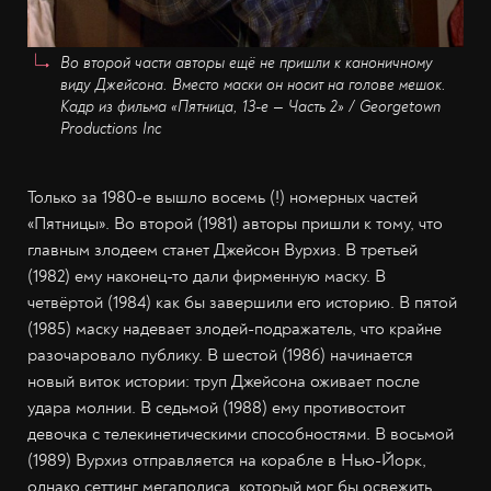
Во второй части авторы ещё не пришли к каноничному
виду Джейсона. Вместо маски он носит на голове мешок.
Кадр из фильма
«Пятница, 13-е — Часть 2»
/
Georgetown
Productions Inc
Только за 1980-е вышло восемь (!) номерных частей
«Пятницы». Во второй (1981) авторы пришли к тому, что
главным злодеем станет Джейсон Вурхиз. В третьей
(1982) ему наконец-то дали фирменную маску. В
четвёртой (1984) как бы завершили его историю. В пятой
(1985) маску надевает злодей-подражатель, что крайне
разочаровало публику. В шестой (1986) начинается
новый виток истории: труп Джейсона оживает после
удара молнии. В седьмой (1988) ему противостоит
девочка с телекинетическими способностями. В восьмой
(1989) Вурхиз отправляется на корабле в Нью-Йорк,
однако сеттинг мегаполиса, который мог бы освежить