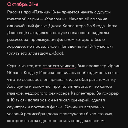
Октябрь 31-е
Рассказ про «Пятницу 13-е» придётся начать с другой
культовой серии — «Хэллоуин». Начало ей положил
одноимённый фильм Джона Карпентера 1978 года. Тогда
Джон ещё находился в статусе подающего надежды
режиссёра, предыдущим фильмом которого было
хорошее, но провальное «Нападение на 13-й участок»
(
опять эта зловещая цифра
).
Одним из тех, кто
смог его увидеть
, был продюсер Ирвин
Ябланс. Когда у Ирвина появилась необходимость снять
«что-то дешёвое», он пришёл к идее обыграть тематику
Хэллоуина и вспомнил про талантливого, и что самое
главное, недорогого режиссёра Карпентера. За гонорар
в 10 тысяч долларов он написал сценарий, сделал
саундтрек и поставил фильм. Одним из встречных
условий режиссёра (
вполне заслужено
) было его имя,
которое в титрах должно стоять перед названием.