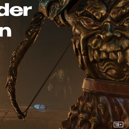
der
on