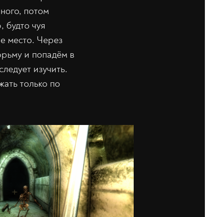
ного, потом
, будто чуя
ое место. Через
юрьму и попадём в
ледует изучить.
жать только по