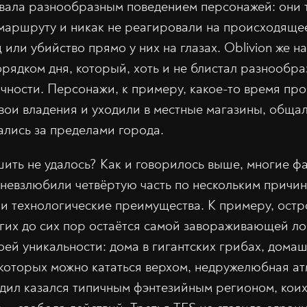
вала разнообразным поведением персонажей: они 
маршруту и никак не реагировали на происходящее 
или убийство прямо у них на глазах. Oblivion же 
рядком дня, который, хоть и не блистал разнообра
чности. Персонажи, к примеру, какое-то время пр
вои владения и уходили в местные магазины, обща
лись за пределами города.
шить не удалось? Как и говорилось выше, многие ф
 невзлюбили четвёртую часть по нескольким причин
 и технологические преимущества. К примеру, ост
гих до сих пор остаётся самой завораживающей ло
оей уникальности: дома в гигантских грибах, дома
 которых можно кататься верхом, недружелюбная а
дил казался типичным фэнтезийным регионом, коих 