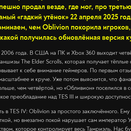
пешно продал везде, где мог, про трет
самый «гадкий утёнок» 22 апреля 2025 го
минаем, чем Oblivion покорила игроков,
 какой получилась обновлённая версия к
 2006 года. В США на ПК и Xbox 360 выходит четвё
аншизы The Elder Scrolls, которая получает тёплые
вывает к себе внимание геймеров. По первым отзы
масштабнее и круче. Уже потом выяснится, что фана
ольше, чем четвёртой, но «Обливион» поселился в 
кое преобладание над TES III и широкую доступнос
 в TES IV: Oblivion за простого заключённого. Ем
ткой, но внезапно покой нарушает сам император У
твом, которое контролирует весь Тамриэль. Нас б