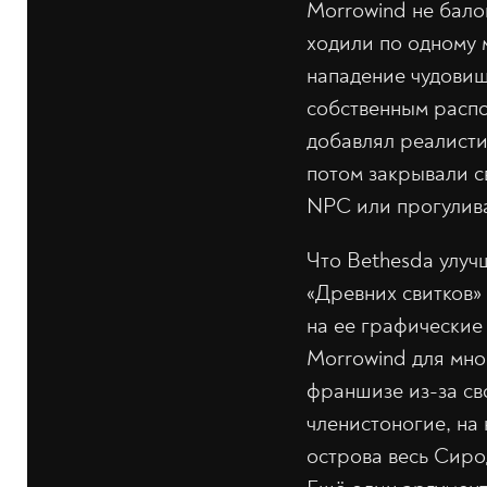
Morrowind не бало
ходили по одному 
нападение чудовищ 
собственным распо
добавлял реалисти
потом закрывали с
NPC или прогулива
Что Bethesda улуч
«Древних свитков»
на ее графические
Morrowind для мно
франшизе из-за св
членистоногие, на
острова весь Сиро