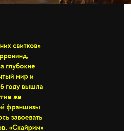
вних свитков»
орровинд,
а глубокие
ытый мир и
06 году вышла
угие же
рой франшизы
ось завоевать
ов. «Скайрим»