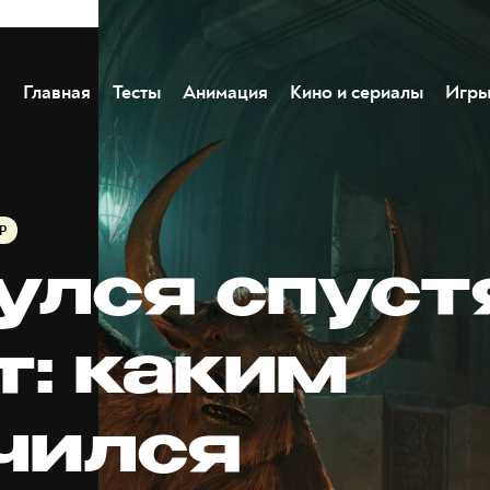
Главная
Тесты
Анимация
Кино и сериалы
Игр
Р
улся спуст
т: каким
чился