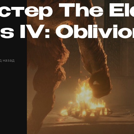
тер The El
s IV: Oblivi
д назад