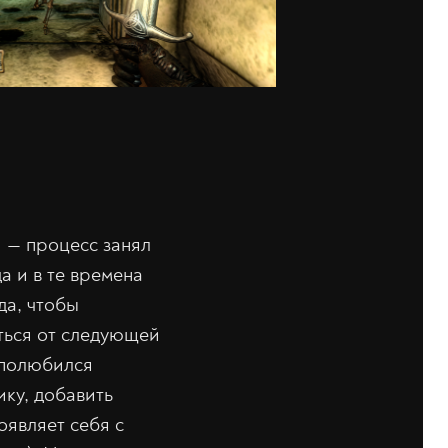
d — процесс занял
а и в те времена
да, чтобы
иться от следующей
м полюбился
ику, добавить
оявляет себя с