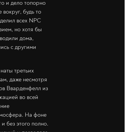
то и дело топорно
вокруг, будь то
наделил всех NPC
зием, но хотя бы
оводили дома,
лись с другими
анаты третьих
ам, даже несмотря
ров Вварденфелл из
кацией во всей
шние
тмосфера. На фоне
и без этого полно.