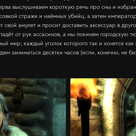
перва выслушиваем короткую речь про сны и избран
совкой стражи и наёмных убийц, а затем император
т свой амулет и просит доставить аксессуар в друг
падёт от рук ассасинов, а мы покинем городскую т
й мир, каждый уголок которого так и хочется как с
дем заниматься десятки часов (если, конечно, не бе