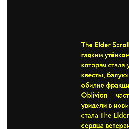
The Elder Scro
гадким утёнко
которая стала
квесты, балую
обилие фракци
Oblivion — час
увидели в нов
стала The Elde
сердца ветера