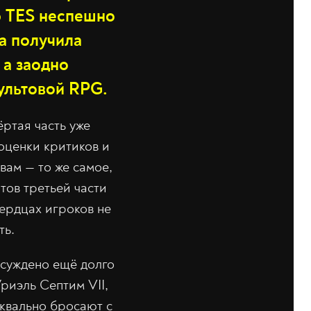
ью TES неспешно
да получила
 а заодно
ультовой RPG.
ртая часть уже
 оценки критиков и
вам — то же самое,
тов третьей части
сердцах игроков не
ть.
у суждено ещё долго
риэль Септим VII,
уквально бросают с