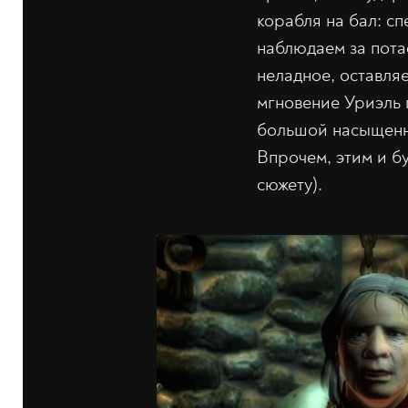
корабля на бал: с
наблюдаем за пота
неладное, оставляе
мгновение Уриэль 
большой насыщенны
Впрочем, этим и бу
сюжету).