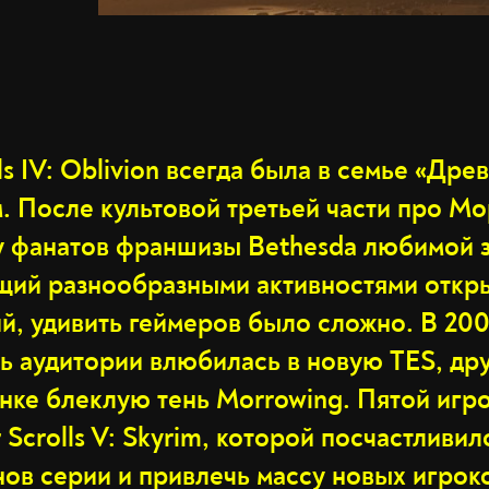
lls IV: Oblivion всегда была в семье «Дре
м. После культовой третьей части про М
 у фанатов франшизы Bethesda любимой з
щий разнообразными активностями откр
й, удивить геймеров было сложно. В 20
ть аудитории влюбилась в новую TES, др
инке блеклую тень Morrowing. Пятой иг
r Scrolls V: Skyrim, которой посчастливил
нов серии и привлечь массу новых игрок