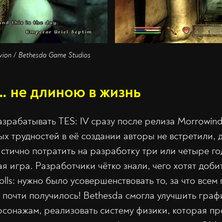
livion / Bethesda Game Studios
… не длиною в жизнь
азрабатывать TES: IV сразу после релиза Morrowin
х трудностей в её создании авторы не встретили, д
стично потратить на разработку три или четыре го
я игра. Разработчики чётко знали, чего хотят доб
rolls: нужно было усовершенствовать то, за что все
 почти получилось! Bethesda смогла улучшить граф
рсонажам, реализовать систему физики, которая пр