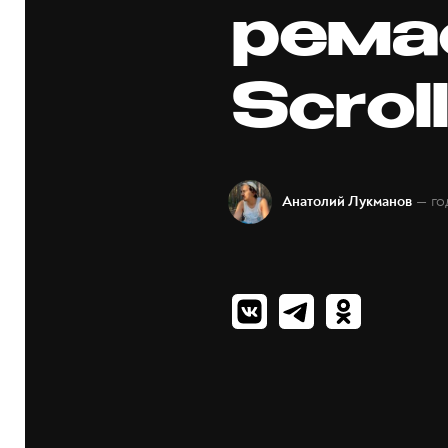
ремас
Scroll
— го
Анатолий Лукманов