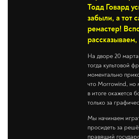
Тодд Говард ус
забыли, а тот 
ремастер! Вспо
рассказываем,
На дворе 20 марта
тогда культовой фр
моментально прико
что Morrowind, но 
в итоге окажется б
только за графичес
Мы начинаем играть
просидеть за решё
правящий государс