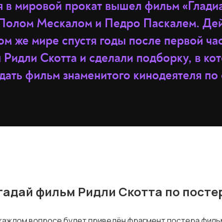
я в мировой прокат вышел фильм «Гладиа
 с Полом Мескалом и Педро Паскалем. Де
ом же мире спустя годы после первой ча
Ридли Скотта и сделали подборку, в ко
адать фильм знаменитого кинодеятеля по