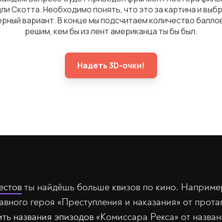
естов
ты найдёшь больше квизов по кино. Наприме
авного героя «Преступления и наказания» от прота
ить названия эпизодов
«Комиссара Рекса» от назва