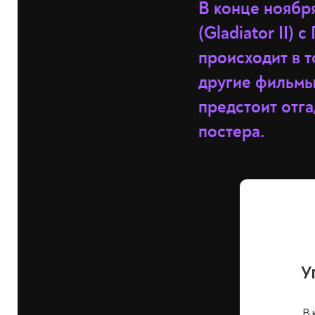
В конце ноябр
(Gladiator II)
происходит в т
другие фильмы 
предстоит отг
постера.