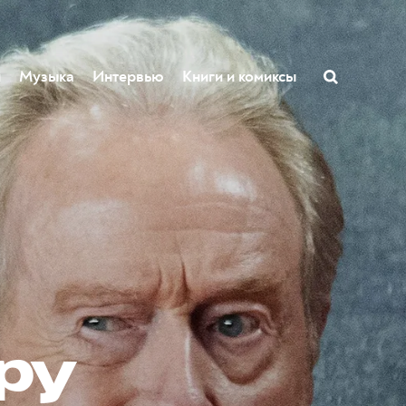
ы
Музыка
Интервью
Книги и комиксы
ру