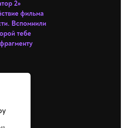
тор 2»
йствие фильма
сти. Вспомнили
торой тебе
 фрагменту