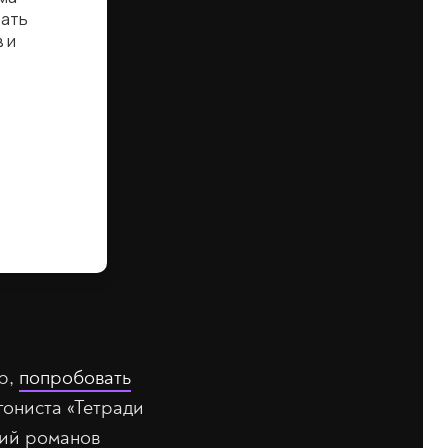
р,
попробовать
гониста «Тетради
ний романов