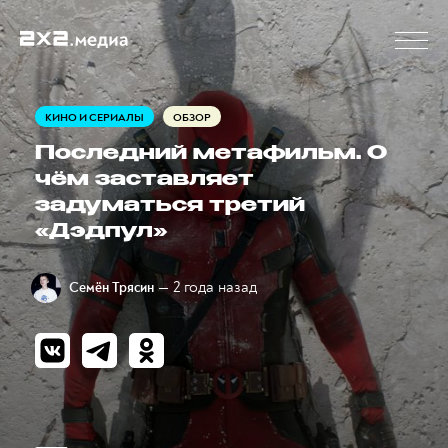
КИНО И СЕРИАЛЫ
ОБЗОР
Последний метафильм. О
чём заставляет
задуматься третий
«Дэдпул»
— 2 года назад
Семён Трясин