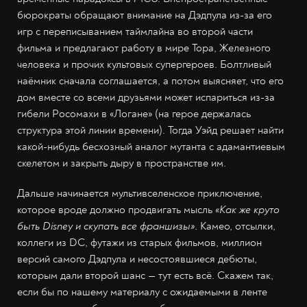
бюрократы обращают внимание на Дэдпула из-за его
игр с переписыванием таймлайна во второй части
фильма и предлагают работу в мире Тора, Железного
человека и прочих культовых супергероев. Болтливый
наёмник сначала соглашается, а потом выясняет, что его
дом вместе со всеми друзьями может испариться из-за
гибели Росомахи в «Логане» (на герое держалась
структура этой линии времени). Тогда Уэйд решает найти
какой-нибудь бесхозный аналог мутанта с адамантиевым
скелетом и закрыть дыру в пространстве им.
Дальше начинается мультивселенское приключение,
которое вроде должно продвигать мысль
«Как же круто
быть Disney и скупать все франшизы»
. Камео, отсылки,
коллеги из DC, футажи из старых фильмов, миллион
версий самого Дэдпула и несостоявшиеся дебюты,
которым дали второй шанс — тут есть всё. Скажем так,
если бы по нашему материалу с ожидаемыми в ленте