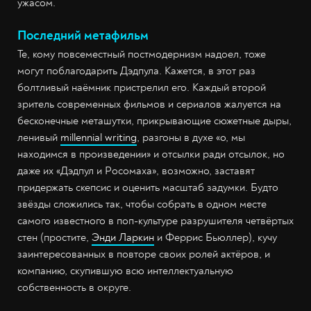
ужасом.
Последний метафильм
Те, кому повсеместный постмодернизм надоел, тоже
могут поблагодарить Дэдпула. Кажется, в этот раз
болтливый наёмник пристрелил его. Каждый второй
зритель современных фильмов и сериалов жалуется на
бесконечные меташутки, прикрывающие сюжетные дыры,
ленивый
millennial writing
, разгоны в духе «о, мы
находимся в произведении» и отсылки ради отсылок, но
даже их «Дэдпул и Росомаха», возможно, заставят
придержать скепсис и оценить масштаб задумки. Будто
звёзды сложились так, чтобы собрать в одном месте
самого известного в поп-культуре разрушителя четвёртых
стен (простите,
Энди Ларкин
и Феррис Бьюллер), кучу
заинтересованных в повторе своих ролей актёров, и
компанию, скупившую всю интеллектуальную
собственность в округе.