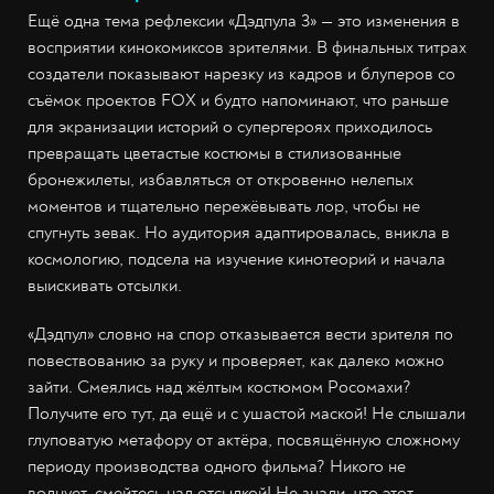
Ещё одна тема рефлексии «Дэдпула 3» — это изменения в
восприятии кинокомиксов зрителями. В финальных титрах
создатели показывают нарезку из кадров и блуперов со
съёмок проектов FOX и будто напоминают, что раньше
для экранизации историй о супергероях приходилось
превращать цветастые костюмы в стилизованные
бронежилеты, избавляться от откровенно нелепых
моментов и тщательно пережёвывать лор, чтобы не
спугнуть зевак. Но аудитория адаптировалась, вникла в
космологию, подсела на изучение кинотеорий и начала
выискивать отсылки.
«Дэдпул» словно на спор отказывается вести зрителя по
повествованию за руку и проверяет, как далеко можно
зайти. Смеялись над жёлтым костюмом Росомахи?
Получите его тут, да ещё и с ушастой маской! Не слышали
глуповатую метафору от актёра, посвящённую сложному
периоду производства одного фильма? Никого не
волнует, смейтесь над отсылкой! Не знали, что этот