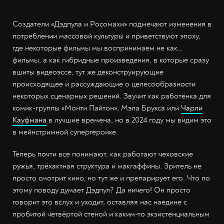
Создатели «Дэдпула и Росомахи» подмечают изменения в
потреблении массовой культуры и приветствуют эпоху,
где некоторые фильмы мы воспринимаем не как…
фильмы, а как гибридные произведения, в которые сразу
вшиты видеоэссе, тут же деконструирующие
происходящее и рассуждающие о целесообразности
некоторых сценарных решений. Звучит как работёнка для
комик-группы «Монти Пайтон», Мэла Брукса или
Чарли
Кауфмана
в лучшие времена, но в 2024 году мы видим это
в мейнстримной супергероике.
Теперь почти все понимают, как работают чеховские
ружья, трёхактная структура и макгаффины. Зритель не
просто смотрит кино, но тут же и препарирует его. Что по
этому поводу думает Дэдпул? Да ничего! Он просто
говорит это вслух и уходит, оставляя нас наедине с
пробитой четвёртой стеной и каким-то экзистенциальным