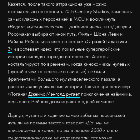
Кажется, после такого аттракциона уже можно
окончательно похоронить 20th Century Studios, замешать
самых классных персонажей в MCU и воскликнуть:
«Видите, мультивселенная — рабочая идея»
, но «Дэдпул и
Росомаха» выбирают иной путь. Фильм Шона Леви и
Райана Рейнольдса идёт по стопам
«Стражей Галактики
3»
и воспевает идею, что локальные супергеройские
истории выглядят гораздо интереснее. Авторы
ностальгируют по временам, когда кинокомиксы нулевых
(пускай в чём-то нелепые и наивные) не были
фрагментами большого мультивселенского паззла, а
рассказывали уникальные истории. Так что зря режиссёр
«Логана»
Джеймс Мэнголд
ругает
приключения наёмника,
ведь они с Рейнольдсом играют в одной команде.
Дэдпул, мутанты и ходячие камео забытых персонажей
чуть ли не прямым текстом говорят:
«Да, мы не
вписываемся в канон, но вы в начале 2000-х о его
существовании даже не подозревали, так что не