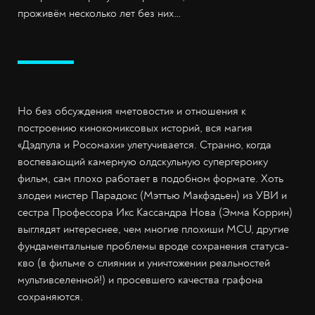
проживём несколько лет без них…
Но без обсуждения «метовости» и отношения к
построению кинокомиксовых историй, вся магия
«Дэдпула и Росомахи» улетучивается. Странно, когда
воспевающий камерную олдскульную супергероику
фильм, сам плохо работает в подобном формате. Хоть
злодеи мистер Парадокс (Мэттью Макфэдьен) из УВИ и
сестра Профессора Икс Кассандра Нова (Эмма Коррин)
выглядят интереснее, чем многие плохиши MCU, другие
фундаментальные проблемы вроде сохранения статуса-
кво (в фильме о слиянии и уничтожении реальностей
мультивселенной!) и просевшего качества графона
сохраняются.