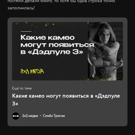
гостями делали бинго, то хотя бы одна строка точно
заполнилась!
Какие камео могут появиться в «Дэдпуле
3»
2х2.медиа
Семён Трясин