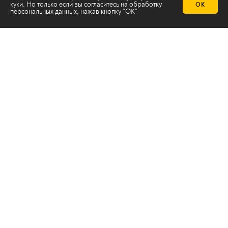
куки. Но только если вы согласитесь на
обработку
ОК
персональных данных
, нажав кнопку "ОК"
Телеканал 2х2
Онлайн-эфир