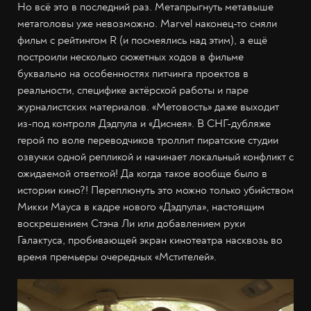
Но всё это в последний раз. Метапрыгнуть метавыше
метаголовы уже невозможно. Marvel наконец-то сняли
фильм с рейтингом R (и посмеялись над этим), а ещё
построили несколько сюжетных ходов в фильме
буквально на особенностях питчинга проектов в
реальности, специфике актёрской работы и паре
журналистских материалов. «Метовость» даже выходит
из-под контроля Дэдпула и «Диснея». В СНГ-дубляже
герой по воле переводчиков троллит пиратские студии
озвучки одной репликой и начинает локальный конфликт с
ожидаемой ответкой! Да когда такое вообще было в
истории кино?! Переплюнуть это можно только убийством
Микки Мауса в кадре нового «Дэдпула», настоящим
воскрешением Стэна Ли или добавлением руки
Галактуса, пробивающей экран кинотеатра насквозь во
время премьеры очередных «Мстителей».