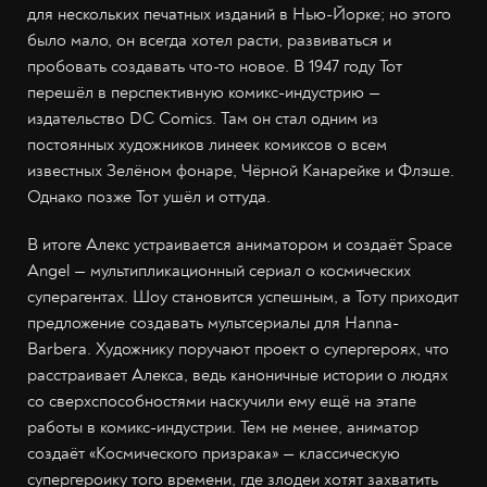
для нескольких печатных изданий в Нью-Йорке; но этого
было мало, он всегда хотел расти, развиваться и
пробовать создавать что-то новое. В 1947 году Тот
перешёл в перспективную комикс-индустрию —
издательство DC Comics. Там он стал одним из
постоянных художников линеек комиксов о всем
известных Зелёном фонаре, Чёрной Канарейке и Флэше.
Однако позже Тот ушёл и оттуда.
В итоге Алекс устраивается аниматором и создаёт Space
Angel — мультипликационный сериал о космических
суперагентах. Шоу становится успешным, а Тоту приходит
предложение создавать мультсериалы для Hanna-
Barbera. Художнику поручают проект о супергероях, что
расстраивает Алекса, ведь каноничные истории о людях
со сверхспособностями наскучили ему ещё на этапе
работы в комикс-индустрии. Тем не менее, аниматор
создаёт «Космического призрака» — классическую
супергероику того времени, где злодеи хотят захватить