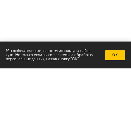
Мы любим печеньки, поэтому используем файлы
куки. Но только если вы согласитесь на
обработку
ОК
персональных данных
, нажав кнопку "ОК"
Телеканал 2х2
Онлайн-эфир
Все авторы
Все темы