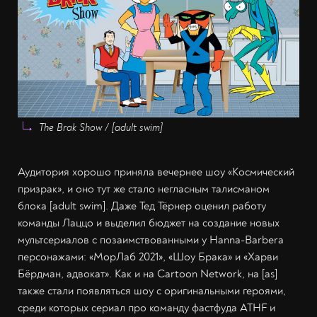
The Brak Show / [adult swim]
Аудитория хорошо приняла вечернее шоу «Космический
призрак», и оно тут же стало негласным талисманом
блока [adult swim]. Даже Тед Тёрнер оценил работу
команды Лаццо и выделил бюджет на создание новых
мультсериалов с позаимствованными у Hanna-Barbera
персонажами: «МорЛаб 2021», «Шоу Брака» и «Харви
Бёрдман, адвокат». Как и на Cartoon Network, на [as]
также стали появляться шоу с оригинальными героями,
среди которых сериал про команду фастфуда ATHF и