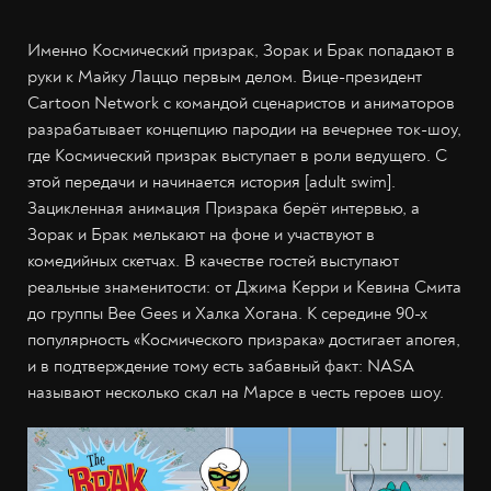
Именно Космический призрак, Зорак и Брак попадают в
руки к Майку Лаццо первым делом. Вице-президент
Cartoon Network с командой сценаристов и аниматоров
разрабатывает концепцию пародии на вечернее ток-шоу,
где Космический призрак выступает в роли ведущего. С
этой передачи и начинается история [adult swim].
Зацикленная анимация Призрака берёт интервью, а
Зорак и Брак мелькают на фоне и участвуют в
комедийных скетчах. В качестве гостей выступают
реальные знаменитости: от Джима Керри и Кевина Смита
до группы Bee Gees и Халка Хогана. К середине 90-х
популярность «Космического призрака» достигает апогея,
и в подтверждение тому есть забавный факт: NASA
называют несколько скал на Марсе в честь героев шоу.