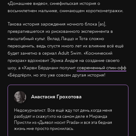
«Домашнее видео», синефильская история о
восьмилетнем мальчике, снимающем короткометражки.
Такова история зарождения ночного блока [as],
превратившегося из рискованного эксперимента в
масштабный культ. Вклад Лаццо и Тота сложно
переоценить, ведь спустя много лет их влияние всё ещё
будет заметно в сериал Adult Swim. «Космический
призрак» вдохновит Эрика Андре на создание своего
шоу, а «Харви Бёрдман» получит
современный спин-офф
«Бёрдгёрл», но это уже совсем другая история!
Анастасия Грохотова
Недожурналист. Все ещё жду тот день,когда меня
разбудят и скажут,что на самом деле я Миранда
Пристли из «Дьявол носит Prada» и вся эта бедная
жизнь мне просто приснилась.