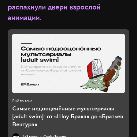
распахнули двери взрослой
анимации.
Самые недооценённые мультсериалы
[adult swim]: от «Шоу Брака» до «Братьев
Вентура»
2х2.медиа
Семён Трясин