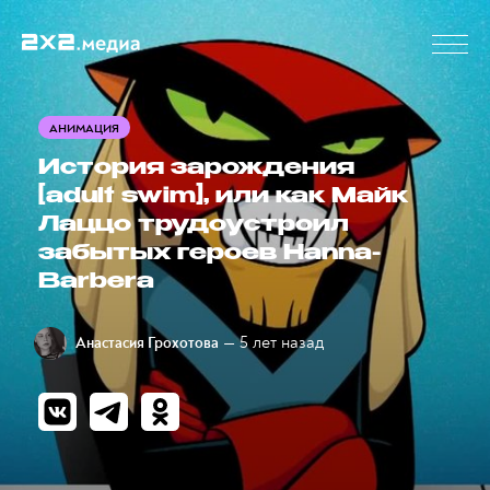
АНИМАЦИЯ
История зарождения
[adult swim], или как Майк
Лаццо трудоустроил
забытых героев Hanna-
Barbera
— 5 лет назад
Анастасия Грохотова