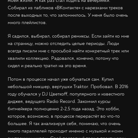
моей жизни. Я как раз стал ходить на вечеринки.
Собирал из пабликов «ВКонтакте» с нарезками треков
после выходных то, что запомнилось. У меня было очень
много плейлистов.
Я садился, выбирал, собирал ремиксы. Если зайти ко мне
на страницу, можно отследить целые периоды. Люди
всегда писали мне с просьбой найти конкретный трек или
хвалили коллекцию. Радовался, конечно, потому что
сидел и реально тратил на это время.
Потом в процессе начал уже обучаться сам. Купил
небольшой микшер, вертушки Traktor. Пробовал. В 2016
году обучался у DJ Цветкоff, популярного и известного
диджея, ведущего Radio Record. Закончил курсы
битмейкера полноценно 2-2,5 года назад. Это хобби,
которое, возможно, в процессе перерастёт во что-то
большее. Я так анализируя себя, понимаю, что очень
много параллелей проходит именно с музыкой и моим