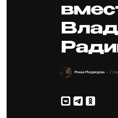
вмес
Влад
Рад
— 2 го
Маша Медведева