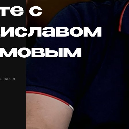
те с
иславом
имовым
да назад