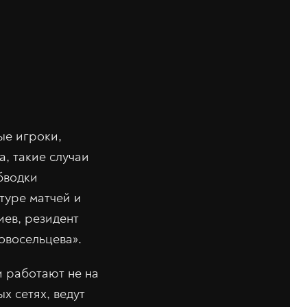
ые игроки,
, такие случаи
бводки
ьтуре матчей и
иев, резидент
овосельцева».
и работают не на
х сетях, ведут