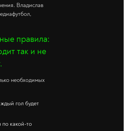
чения. Владислав
медиафутбол,
зные правила:
дит так и не
.
лько необходимых
аждый гол будет
ч по какой-то