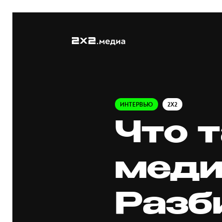
ИНТЕРВЬЮ
2X2
Что 
меди
Разб