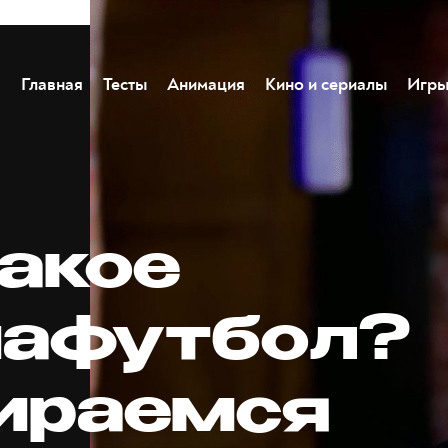
Главная
Тесты
Анимация
Кино и сериалы
Игр
такое
афутбол?
ираемся