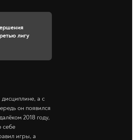
вершения
третью лигу
 дисциплине, а с
чередь он появился
далёком 2018 году,
о себе
равил игры, а