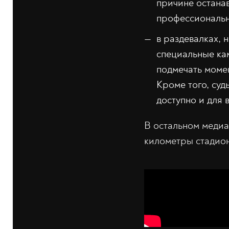
причине останав
профессиональн
в раздевалках, 
специальные кам
подмечать момен
Кроме того, су
доступно и для в
В остальном медиаф
километры стадион