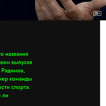
о названия
овом выпуске
 Радимов,
енер команды
сти спорта.
 ли