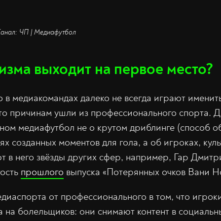
Канал: ЧП | Медиафутбол
изма выходит на первое место?
то в медиакомандах далеко не всегда играют именит
то причинам ушли из профессионального спорта. Да
вном медиафутбол не о крутом дриблинге (способ о
ях созданных моментов для гола, а об игроках, кул
ют в него звёзды других сфер, например, Гар Дмитр
ость
прошлого
выпуска «Потерянных очков Вани Н
едиаспорта от профессионального в том, что игрок
а на болельщиков: они снимают контент в социальны