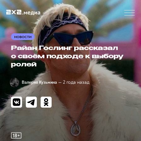
НОВОСТИ
Райан Гослинг рассказал
о своём подходе к выбору
ролей
— 2 года назад
Валерия Кузьмина