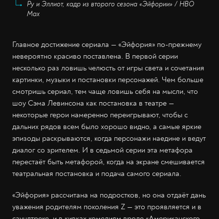
Ру и Эллиот, кадр из второго сезона «Эйфории» / HBO
Max
Главное достижение сериала — «Эйфория» по-прежнему
невероятно красиво поставлена. В первой серии
несколько раз ловишь челюсть от игры света и сочетания
картинки, музыки и постановки персонажей. Чем больше
смотришь сериал, тем чаще ловишь себя на мысли, что
шоу Сэма Левинсона как постановка в театре —
некоторые герои намеренно переигрывают, чтобы с
дальних рядов всем было хорошо видно, а самые яркие
эпизоды раскрываются, когда персонажи наедине и ведут
диалог со зрителем. И в седьмой серии эта метафора
перестаёт быть метафорой, когда на экране смешивается
театральная постановка и подача самого сериала.
«Эйфория» рассчитана на подростков, но она отдаёт дань
уважения родителям поколения Z — это проявляется и в
саундтреке, и в кивках комедиям вроде «Американского