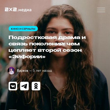
КИНО И СЕРИАЛЫ
Подростковая драма и
связь поколений: чем
цепляет второй сезон
«Эйфории»
— 5 лет назад
Варков