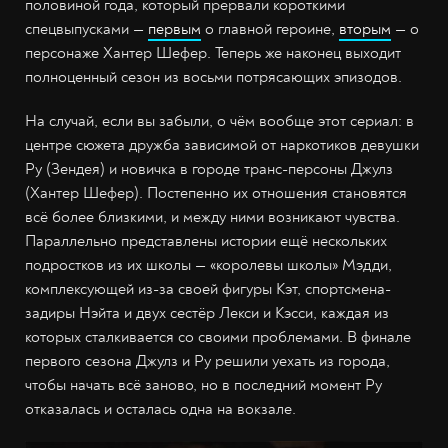
половиной года, который прервали короткими
спецвыпусками —
первым
о главной героине,
вторым
— о
персонаже Хантер Шефер. Теперь же наконец выходит
полноценный сезон из восьми потрясающих эпизодов.
На случай, если вы забыли, о чём вообще этот сериал: в
центре сюжета дружба зависимой от наркотиков девушки
Ру (Зендея) и новичка в городе транс-персоны Джулз
(Хантер Шефер). Постепенно их отношения становятся
всё более близкими, и между ними возникают чувства.
Параллельно представлены истории ещё нескольких
подростков из их школы — «королевы школы» Мэдди,
комплексующей из-за своей фигуры Кэт, спортсмена-
задиры Нэйта и двух сестёр Лекси и Кэсси, каждая из
которых сталкивается со своими проблемами. В финале
первого сезона Джулз и Ру решили уехать из города,
чтобы начать всё заново, но в последний момент Ру
отказалась и осталась одна на вокзале.