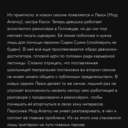
Из приятного: в новом сезоне появляется и Лекси (Мод
Апатоу), сестра Кэсси. Теперь девушка работает
ассистентом режиссёра в Голливуде, но до сих пор
мечтает писать сценарии. Её линия побочная и нужна
лишь для помощи героини Сидни Суини (спойлерить не
будем). В ней всё ещё прослеживается образ девчонки-
достигатора, готовой идти по головам ради карьерной
лестницы. Сложно отрицать, что поставленная
школьницей театральная постановка во втором сезоне
не имеет ничего общего с публичным предательством. В
новых сериях Лекси делает то же самое: лишний раз не
упускает возможность назвать сестру секс-работницей в
разговоре с продюсерами и режиссёром, чтобы
помешать ей вторгнуться в свою зону интересов.
Персонаж Мод Апатоу не умеет разговаривать, в чём и
состоит её главная проблема. Из-за этого она становится
лишь триггером на пути главных героев.