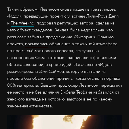
Таким образом, Левинсон снова падает в грязь лицом.
«Идол», предыдущий проект с участием Лили-Роуз Депп
и
The Weeknd
, подорвал репутацию автора, сделав из
него объект скандалов. Зендея была недовольна, что
режиссёр забил на продолжение «Эйфории». Помимо
прочего,
посыпались
обвинения в токсичной атмосфере
во время съёмок нового сериала, сексуальных
наклонностях Сэма, которые сравнивали с фантазиями
об изнасиловании, и краже идей. Изначально «Идол»
режиссировала Эми Саймец, которую выгнали из
проекта без объяснения причины, когда отсняли порядка
80% материала. Бывший продюсер Левинсон перехватил
её место и не без влияния Эйбела Тесфайе избавился от
женского взгляда на историю, выстроив её по канону
женоненавистничества.