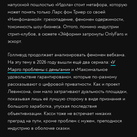
напускной пошлостью «Идола» стоит метафора, которую
может понять только Ларс фон Триер со своей
«Нимфоманкой»: грехопадение, феномен одержимости,
токсичность шоу-бизнеса. Оттого, помимо индустрии
стрип-клубов, в сюжете «Эйфории» затронуты OnlyFans и
эскорт.
Голливуд продолжает анализировать феномен вебкама.
На эту тему в 2026 году вышли ещё два сериала:
«У
Марго проблемы с деньгами»
и «Максимальное
удовольствие гарантировано», которые по-разному
рассказывают о цифровой приватности. Как и проект
Левинсона, они мало затрагивают дуальность площадки,
показывая лишь её лучшую сторону в виде признания и
большого заработка, упуская последствия
объективизации. Кэсси тоже не встречает никаких
преград на пути, кроме проблем с мужем, преподнося
индустрию в оболочке сказки.