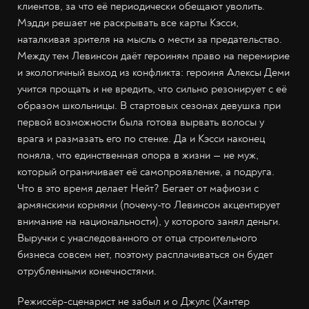
клиентов, за что её периодически обещают уволить.
Мэдди решает не раскрывать все карты Кэсси,
наталкивая зрителя на мысль о мести за предательство.
Между тем Левинсон даёт героиням право на перемирие
и экологичный выход из конфликта: героиня Алексы Деми
учится прощать и не вредить, что сильно резонирует с её
образом школьницы. В стартовых сезонах девушка при
первой возможности была готова вырвать волосы у
врага и размазать его по стенке. Да и Кэсси наконец
поняла, что единственная опора в жизни — не муж,
который ограничивает её самопроявление, а подруга.
Что в это время делает Нейт? Бегает от мафиози с
армянскими корнями (почему-то Левинсон акцентирует
внимание на национальности), у которого занял деньги.
Выручки с унаследованного от отца строительного
бизнеса совсем нет, поэтому расплачиваться он будет
отрубленными конечностями.
Режиссёр-сценарист не забыл и о Джулс (Хантер