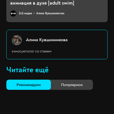
анимация в духе [adult swim]
2х2.медиа
Алина Кувшинникова
Алина Кувшинникова
киносуетолог со стажем
Читайте ещё
Рекомендуем
Популярное