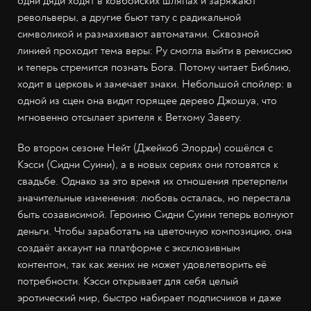
одни дяди ходят в ковбойских шляпах и заряжают
револьверы, а другие бьют тату с радикальной
символикой и размахивают автоматами. Сквозной
линией проходит тема веры: Ру смогла выйти в ремиссию
и теперь стремится познать Бога. Потому читает Библию,
ходит в церковь и замечает знаки. Небольшой спойлер: в
одной из сцен она видит горящее дерево Джошуа, что
мгновенно отсылает зрителя к Ветхому Завету.
Во втором сезоне Нейт (Джейкоб Элорди) сошёлся с
Кэсси (Сидни Суини), а в новых сериях они готовятся к
свадьбе. Однако за это время их отношения претерпели
значительные изменения: любовь осталась, но перестала
быть созависимой. Героиню Сидни Суини теперь волнуют
деньги. Чтобы заработать на цветочную композицию, она
создаёт аккаунт на платформе с эксклюзивным
контентом, так как жених не может удовлетворить её
потребности. Кэсси открывает для себя целый
эротический мир, быстро набирает подписчиков и даже