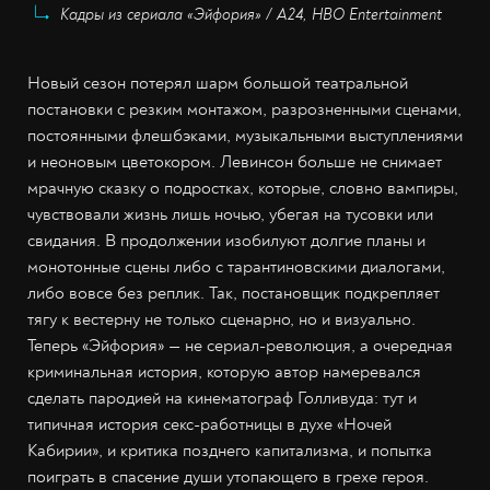
Кадры из сериала «Эйфория» / А24, HBO Entertainment
Новый сезон потерял шарм большой театральной
постановки с резким монтажом, разрозненными сценами,
постоянными флешбэками, музыкальными выступлениями
и неоновым цветокором. Левинсон больше не снимает
мрачную сказку о подростках, которые, словно вампиры,
чувствовали жизнь лишь ночью, убегая на тусовки или
свидания. В продолжении изобилуют долгие планы и
монотонные сцены либо с тарантиновскими диалогами,
либо вовсе без реплик. Так, постановщик подкрепляет
тягу к вестерну не только сценарно, но и визуально.
Теперь «Эйфория» — не сериал-революция, а очередная
криминальная история, которую автор намеревался
сделать пародией на кинематограф Голливуда: тут и
типичная история секс-работницы в духе «Ночей
Кабирии», и критика позднего капитализма, и попытка
поиграть в спасение души утопающего в грехе героя.