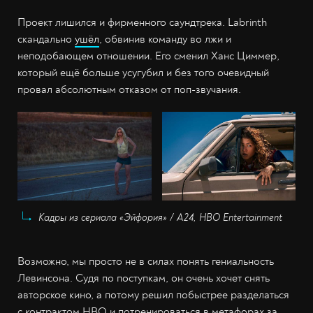
Проект лишился и фирменного саундтрека. Labrinth
скандально
ушёл
, обвинив команду во лжи и
неподобающем отношении. Его сменил Ханс Циммер,
который ещё больше усугубил и без того очевидный
провал абсолютным отказом от поп-звучания.
Кадры из сериала «Эйфория» / А24, HBO Entertainment
Возможно, мы просто не в силах понять гениальность
Левинсона. Судя по поступкам, он очень хочет снять
авторское кино, а потому решил побыстрее разделаться
с контрактом HBO и потренироваться в метафорах за