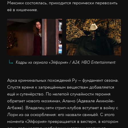
Мексики состоялась, приходится героически перевозить
её в кишечнике.
Кадры из сериала «Эйфория» / А24, HBO Entertainment
Арка криминальных похождений Ру — фундамент сезона.
Спустя время к запрещённым веществам добавляется
ещё и сутенёрство. По нелепой случайности героиня
обретает нового «хозяина», Аламо (Адевале Акинойе-
Агбаже). Владелец сети стрип-клубов вступает в войну с
Лори из-за оскорбления: его назвали свиньёй. С этого
момента «Эйфория» превращается в вестерн, в котором