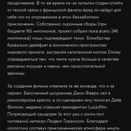
продолжение. В то же время из-за попытки студии отойти
от тесной связи с франшизой фанаты вряд ли найдут для
себя что-то откровенное в этом беззаботном
приключении. Собственно, скромные сборы (при
бюджете 165 миллионов, проект собрал пока всего 246
миллионов) лишь подтверждают тезис. Блокбастер
буквально дрейфует в космическом пространстве
мирового проката, заставляя капитанский мостик Disney
оправдываться тем, что лента нужна больше в качестве
рекламы игрушек и мерча, чем самостоятельной
единицы.
За создание фильма отвечала та же команда, что и за
сериал. Бессменный шоураннер Джон Фавро сел в
режиссёрское кресло, а со сценарием ему помогал Дэйв
Филони, недавно ставший президентом Lucasfilm.
Потрясающий саундтрек (в этот раз с синти-поп
мотивами) написал Людвиг Горанссон. Благодаря
«золотому составу» приключенческая атмосфера ничуть