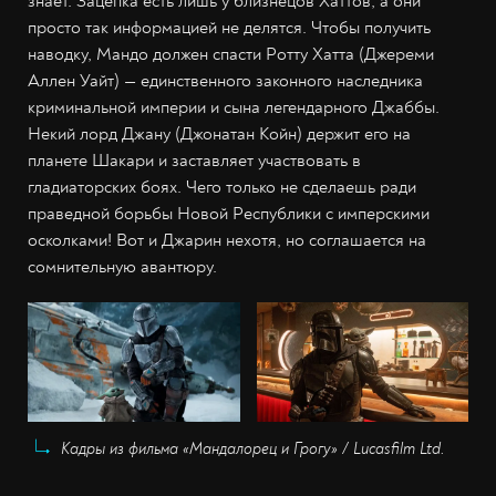
знает. Зацепка есть лишь у близнецов Хаттов, а они
просто так информацией не делятся. Чтобы получить
наводку, Мандо должен спасти Ротту Хатта (Джереми
Аллен Уайт) — единственного законного наследника
криминальной империи и сына легендарного Джаббы.
Некий лорд Джану (Джонатан Койн) держит его на
планете Шакари и заставляет участвовать в
гладиаторских боях. Чего только не сделаешь ради
праведной борьбы Новой Республики с имперскими
осколками! Вот и Джарин нехотя, но соглашается на
сомнительную авантюру.
Кадры из фильма «Мандалорец и Грогу» / Lucasfilm Ltd.