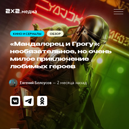
КИНО И СЕРИАЛЫ
ОБЗОР
«Мандалорец и Грогу»:
необязательное, но очень
милое приключение
любимых героев
— 2 месяца назад
Евгений Белоусов