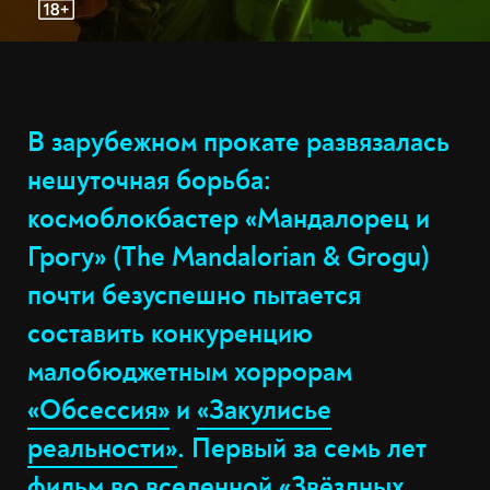
В зарубежном прокате развязалась
нешуточная борьба:
космоблокбастер «Мандалорец и
Грогу» (The Mandalorian & Grogu)
почти безуспешно пытается
составить конкуренцию
малобюджетным хоррорам
«Обсессия»
и
«Закулисье
реальности»
. Первый за семь лет
фильм во вселенной «Звёздных