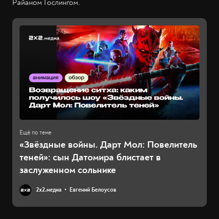
Райаном Гослингом.
«Звёздные войны. Дарт Мол: Повелитель
теней»: сын Датомира блистает в
заслуженном сольнике
2х2.медиа
Евгений Белоусов