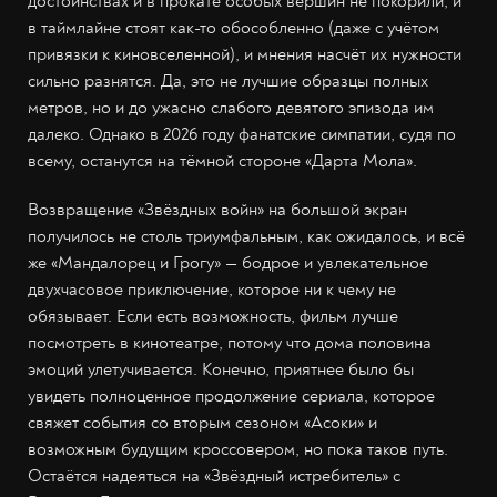
достоинствах и в прокате особых вершин не покорили, и
в таймлайне стоят как-то обособленно (даже с учётом
привязки к киновселенной), и мнения насчёт их нужности
сильно разнятся. Да, это не лучшие образцы полных
метров, но и до ужасно слабого девятого эпизода им
далеко. Однако в 2026 году фанатские симпатии, судя по
всему, останутся на тёмной стороне «Дарта Мола».
Возвращение «Звёздных войн» на большой экран
получилось не столь триумфальным, как ожидалось, и всё
же «Мандалорец и Грогу» — бодрое и увлекательное
двухчасовое приключение, которое ни к чему не
обязывает. Если есть возможность, фильм лучше
посмотреть в кинотеатре, потому что дома половина
эмоций улетучивается. Конечно, приятнее было бы
увидеть полноценное продолжение сериала, которое
свяжет события со вторым сезоном «Асоки» и
возможным будущим кроссовером, но пока таков путь.
Остаётся надеяться на «Звёздный истребитель» с