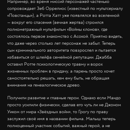
Например, во время миссий персонажей частенько
сопровождает Зеб Оррелиос (известный по мультсериалу
«Повстанцы»), а Ротта Хатт уже появлялся во вселенной
— вокруг его спасения (вечная жертва) строился
полнометражный мультфильм «Войны клонов», где
состоялось первое знакомство с Асокой. Приятно видеть,
что даже через столько лет персонаж не забыт. Теперь
сын криминального авторитета повзрослел и пытается
избавиться от шлейфа семейной репутации. Джабба
оставил Ротте психологическую травму и ворох
жизненных проблем в придачу, а парень просто хочет
самостоятельно решать, кем ему быть, не обращая
внимания на генеалогическое древо.
Получили развитие и главные герои. Однако если Мандо
просто усилили физически, сделав его чуть ли не Джоном
Уиком от мира «Звёздных войн», то Грогу по праву
заслужил своё имя в названии фильма. Малыш теперь
полноценный участник событий, важный герой, а не