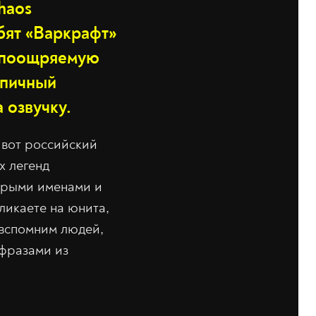
Chaos
бят «Варкрафт»
, поощряемую
эпичный
а озвучку.
 вот российский
х легенд
торыми именами и
кликаете на юнита,
 вспомним людей,
 фразами из