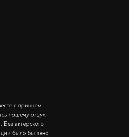
месте с принцем-
ась нашему отцу»
,
. Без актёрского
ации было бы явно