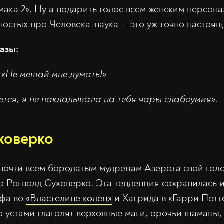
мака 2». Ну а подарить голос всем женским персона
ностых про Человека-паука — это уж точно настоящ
азы:
:
«Не мешай мне думать!»
ется, я не накладывала на тебя чары слабоумия».
ховерко
почти всем бородатым мудрецам Азерота свой голо
но Рогволд Суховерко. Эта тенденция сохранилась и
ьфа во
«Властелине колец»
и Хагрида в «Гарри Потт
о устами глаголят верховные маги, орочьи шаманы,