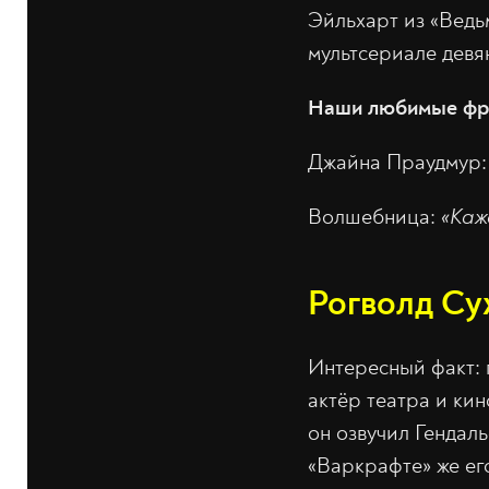
Эйльхарт из «Ведь
мультсериале девя
Наши любимые фр
Джайна Праудмур
Волшебница:
«Каж
Рогволд Су
Интересный факт: 
актёр театра и ки
он озвучил Гендал
«Варкрафте» же ег