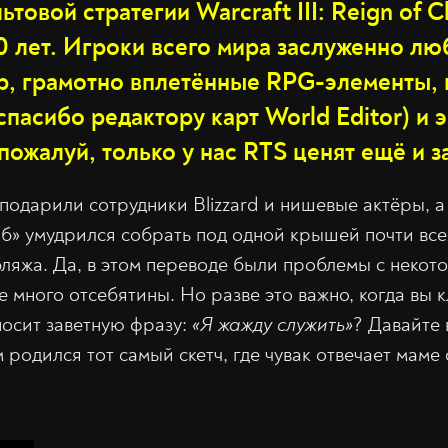
ьтовой стратегии Warcraft III: Reign of 
0 лет. Игроки всего мира заслуженно лю
ор, грамотно вплетённые RPG-элементы
спасибо редактору карт World Editor) и 
 пожалуй, только у нас RTS ценят ещё и з
подарили сотрудники Blizzard и нишевые актёры, а
б» умудрился собрать под одной крышей почти все
бляжа. Да, в этом переводе были проблемы с неко
е много отсебятины. Но разве это важно, когда вы 
носит заветную фразу:
«Я жажду служить»
? Давайте
 родился тот самый скетч, где чувак отвечает маме