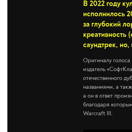
В 2022 году кул
исполнилось 2
за глубокий л
креативность (
саундтрек, но,
Оригиналу голоса 
издатель «СофтКла
отечественного ду
названиями, а такж
а он в ответ произ
благодаря которым
Warcraft III.