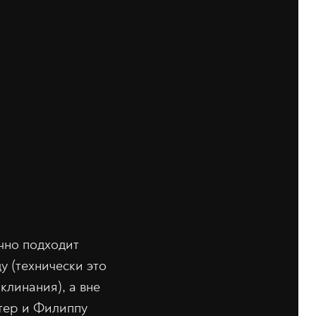
чно подходит
у (технически это
клинания), а вне
тер и Филиппу