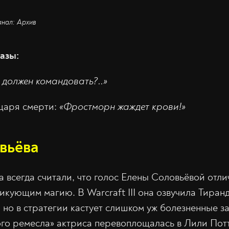
анал: Архив
азы:
 должен командовать?..»
царя смерти:
«Фростморн жаждет крови!»
вьёва
 всегда считали, что голос Елены Соловьёвой отли
кующим магию. В Warcraft III она озвучила Тиранд
но в стратегии кастует слишком уж болезненные за
го ремесла» актриса перевоплощалась в Лили Пот