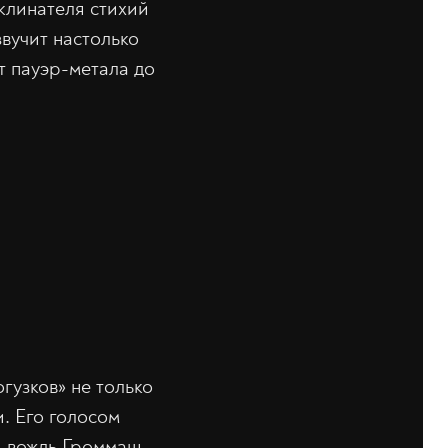
клинателя стихий
вучит настолько
т пауэр-метала до
узков» не только
и. Его голосом
й вождь Громмаш