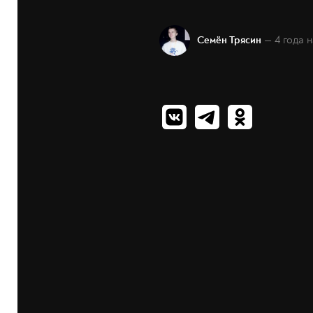
— 4 года 
Семён Трясин