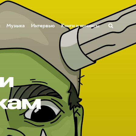
ы
Музыка
Интервью
Книги и комиксы
ои
жам