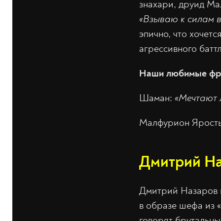
знахари, друид Ма
«Взываю к силам в
эпично, что хочетс
агрессивного батт
Наши любимые фр
Шаман:
«Мечтают 
Малфурион Ярост
Дмитрий На
Дмитрий Назаров в
в образе шефа из «
говорят брутальн