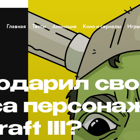
Главная
Тесты
Анимация
Кино и сериалы
Игр
подарил св
са персона
aft III?