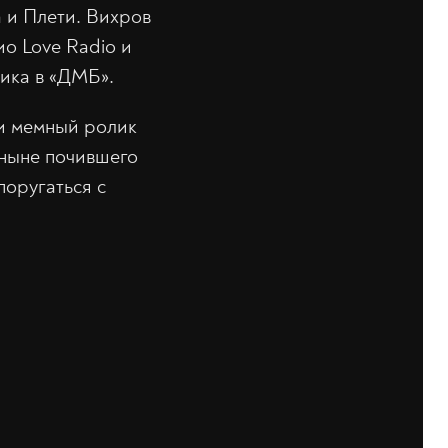
 и Плети. Вихров
о Love Radio и
ика в «ДМБ».
 и мемный ролик
 ныне почившего
поругаться с