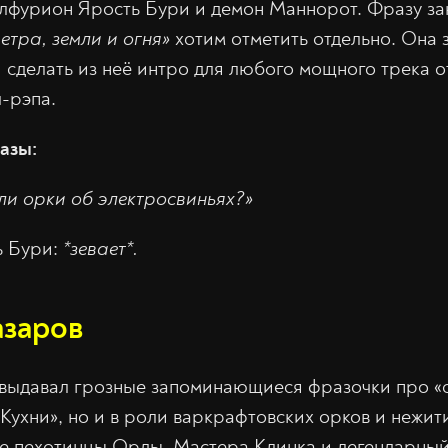
лфурион Ярость Бури и демон Маннорот. Фразу за
етра, земли и огня»
хотим отметить отдельно. Она з
я сделать из неё интро для любого мощного трека о
л-рэпа.
азы:
ли орки об электросвиньях?»
ь Бури:
*зевает*.
заров
ыдавал грозные запоминающиеся фразочки про «ог
Кухни», но и в роли варкрафтовских орков и нежит
ые пехотинцы Орды, Мастера Клинка и легендарны