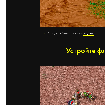
Авторы: Семён Трясин и
эх дяна
Устройте ф