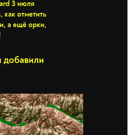
zard 3 июля
, как отметить
и, а ещё орки,
!
и добавили