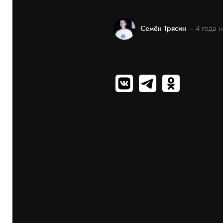
— 4 года 
Семён Трясин