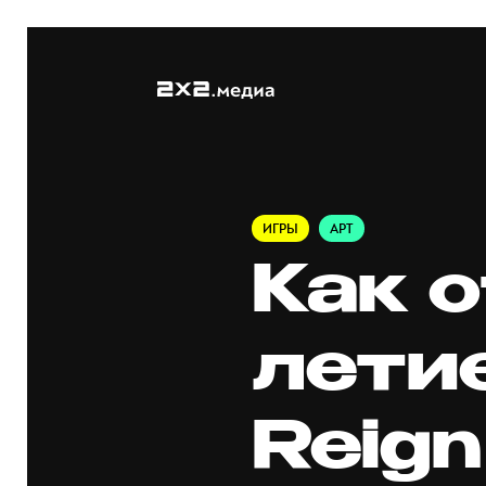
ИГРЫ
АРТ
Как 
летие
Reign