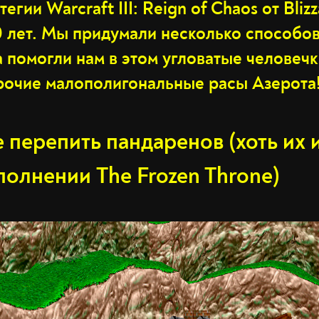
егии Warcraft III: Reign of Chaos от Bliz
 лет. Мы придумали несколько способов
 помогли нам в этом угловатые человечк
рочие малополигональные расы Азерота
 перепить пандаренов (хоть их 
полнении The Frozen Throne)