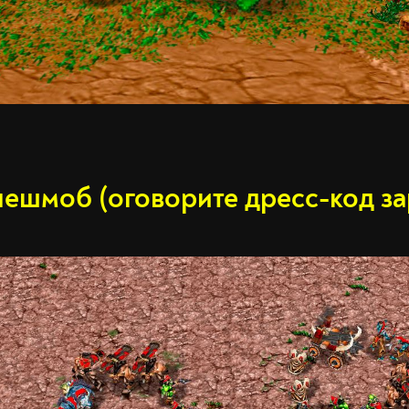
лешмоб (оговорите дресс-код за