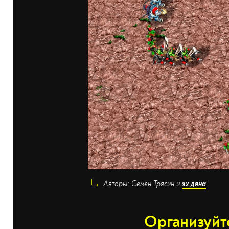
Авторы: Семён Трясин и
эх дяна
Организуйт