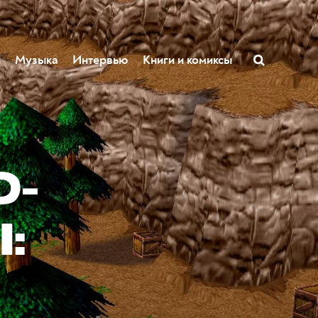
ы
Музыка
Интервью
Книги и комиксы
0-
: